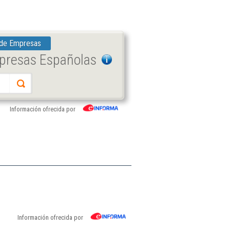
 de Empresas
mpresas Españolas
Información ofrecida por
Información ofrecida por