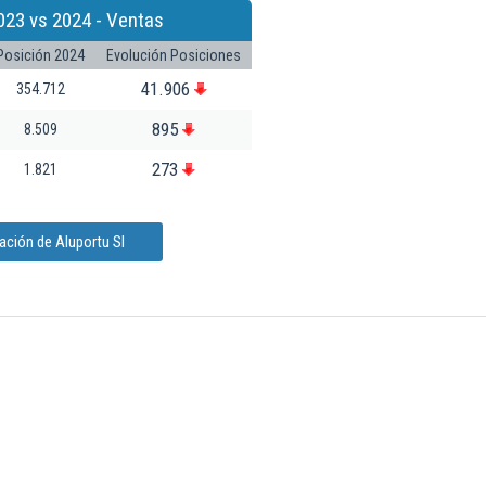
023 vs 2024 - Ventas
Posición 2024
Evolución Posiciones
41.906
354.712
895
8.509
273
1.821
ación de Aluportu Sl