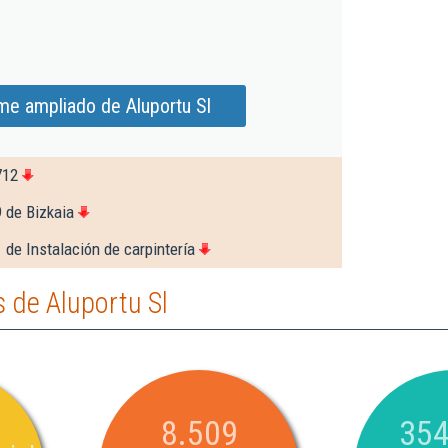
me ampliado de Aluportu Sl
712
 de Bizkaia
 de Instalación de carpintería
 de Aluportu Sl
8.509
354