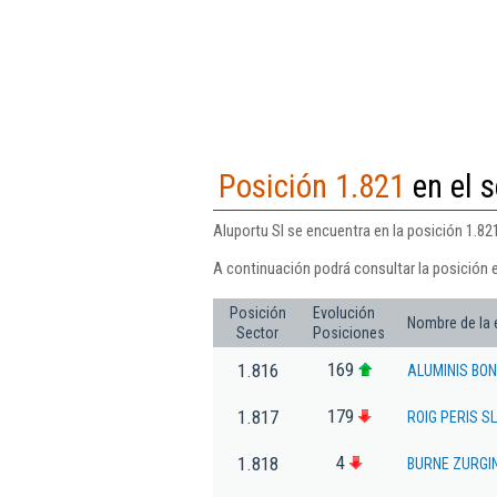
Posición 1.821
en el s
Aluportu Sl se encuentra en la posición 1.821
A continuación podrá consultar la posición e
Posición
Evolución
Nombre de la
Sector
Posiciones
169
1.816
ALUMINIS BON
179
1.817
ROIG PERIS SL
4
1.818
BURNE ZURGI