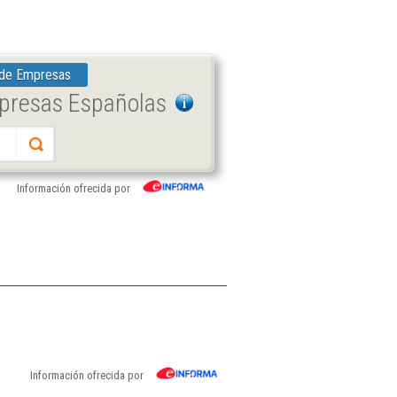
 de Empresas
mpresas Españolas
Información ofrecida por
Información ofrecida por