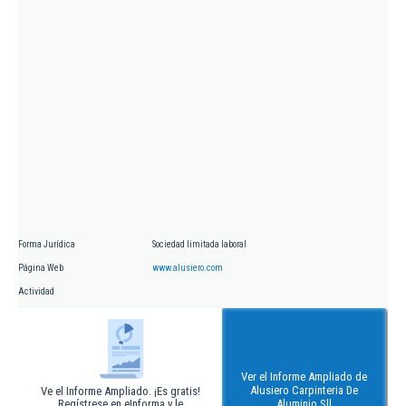
Forma Jurídica
Sociedad limitada laboral
Página Web
www.alusiero.com
Actividad
Ver el Informe Ampliado de
Alusiero Carpinteria De
Ve el Informe Ampliado. ¡Es gratis!
Regístrese en eInforma y le
Aluminio Sll