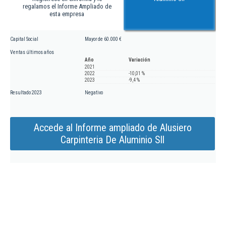
regalamos el Informe Ampliado de
esta empresa
Capital Social
Mayor de 60.000 €
Ventas últimos años
Año
Variación
2021
2022
-10,01 %
2023
-9,4 %
Resultado 2023
Negativo
Accede al Informe ampliado de Alusiero
Carpinteria De Aluminio Sll