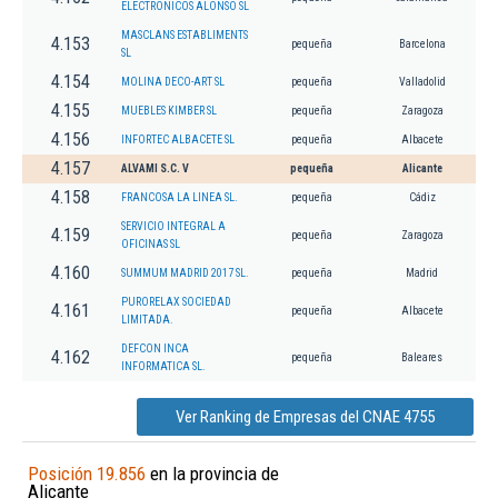
ELECTRONICOS ALONSO SL
MASCLANS ESTABLIMENTS
4.153
pequeña
Barcelona
SL
4.154
MOLINA DECO-ART SL
pequeña
Valladolid
4.155
MUEBLES KIMBER SL
pequeña
Zaragoza
4.156
INFORTEC ALBACETE SL
pequeña
Albacete
4.157
ALVAMI S.C. V
pequeña
Alicante
4.158
FRANCOSA LA LINEA SL.
pequeña
Cádiz
SERVICIO INTEGRAL A
4.159
pequeña
Zaragoza
OFICINAS SL
4.160
SUMMUM MADRID 2017 SL.
pequeña
Madrid
PURORELAX SOCIEDAD
4.161
pequeña
Albacete
LIMITADA.
DEFCON INCA
4.162
pequeña
Baleares
INFORMATICA SL.
Ver Ranking de Empresas del CNAE 4755
Posición 19.856
en la provincia de
Alicante