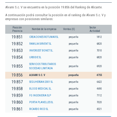
Alvami S.c. V se encuentra en la posición 19.856 del Ranking de Alicante.
A continuación podrá consultar la posición en el ranking de Alvami S.c. V y
empresas con posiciones similares:
Posición
Sector
Nombre de la empresa
Ventas (€)
Provincia
Actividad
19.851
CREACIONES ROTUMAR SL
pequeña
1812
19.852
FAMILIA SIRVENT SL
pequeña
6820
19.853
INVERGEST BONET SL.
pequeña
7010
19.854
URBIDIE SL
pequeña
6820
SERVICIOS TRIBUTARIOS
19.855
pequeña
6920
SOCIEDAD LIMITADA
19.856
ALVAMI S.C. V
pequeña
4755
19.857
SEGUHERSAN 2001 SL
pequeña
6622
19.858
BLOOD MEDICAL SL.
pequeña
4690
19.859
FG INGENIERIA SLP
pequeña
7112
19.860
PORTA PLANELLES SL
pequeña
7020
19.861
RICARDO RICO SL
pequeña
4321