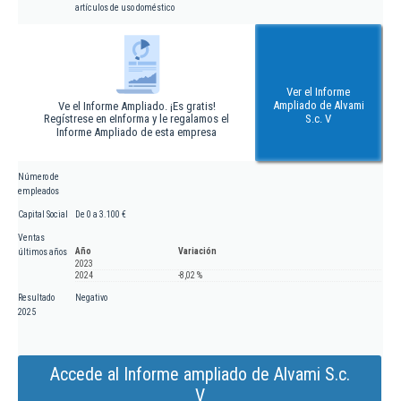
artículos de uso doméstico
Ver el Informe
Ampliado de Alvami
Ve el Informe Ampliado. ¡Es gratis!
Regístrese en eInforma y le regalamos el
S.c. V
Informe Ampliado de esta empresa
Número de
empleados
Capital Social
De 0 a 3.100 €
Ventas
Año
Variación
últimos años
2023
2024
-8,02 %
Resultado
Negativo
2025
Accede al Informe ampliado de Alvami S.c.
V