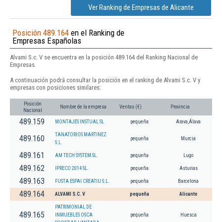
Ver Ranking de Empresas de Alicante
Posición 489.164
en el Ranking de
Empresas Españolas
Alvami S.c. V se encuentra en la posición 489.164 del Ranking Nacional de
Empresas.
A continuación podrá consultar la posición en el ranking de Alvami S.c. V y
empresas con posiciones similares:
Posición
Nombre de la empresa
Ventas (€)
Provincia
Nacional
489.159
MONTAJES INSTUAL SL
pequeña
Arava,Álava
TANATORIOS MARTINEZ
489.160
pequeña
Murcia
S.L.
489.161
AM TECH SYSTEM SL.
pequeña
Lugo
489.162
IPRECO 2014 SL.
pequeña
Asturias
489.163
FUSTA ESPAI CREATIU S.L.
pequeña
Barcelona
489.164
ALVAMI S.C. V
pequeña
Alicante
PATRIMONIAL DE
489.165
INMUEBLES OSCA
pequeña
Huesca