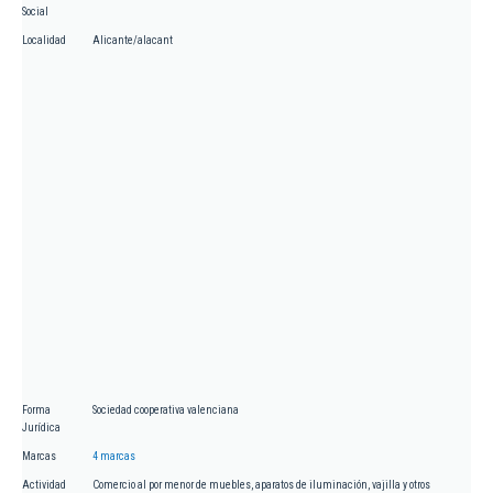
Social
Localidad
Alicante/alacant
Forma
Sociedad cooperativa valenciana
Jurídica
Marcas
4 marcas
Actividad
Comercio al por menor de muebles, aparatos de iluminación, vajilla y otros