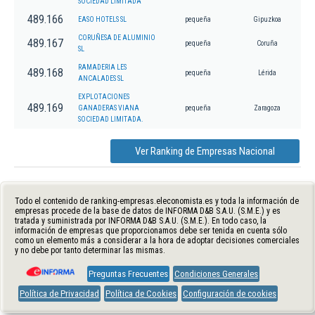
SOCIEDAD LIMITADA
489.166
EASO HOTELS SL
pequeña
Gipuzkoa
CORUÑESA DE ALUMINIO
489.167
pequeña
Coruña
SL
RAMADERIA LES
489.168
pequeña
Lérida
ANCALADES SL
EXPLOTACIONES
489.169
GANADERAS VIANA
pequeña
Zaragoza
SOCIEDAD LIMITADA.
Ver Ranking de Empresas Nacional
Todo el contenido de ranking-empresas.eleconomista.es y toda la información de
empresas procede de la base de datos de INFORMA D&B S.A.U. (S.M.E.) y es
tratada y suministrada por INFORMA D&B S.A.U. (S.M.E.). En todo caso, la
información de empresas que proporcionamos debe ser tenida en cuenta sólo
como un elemento más a considerar a la hora de adoptar decisiones comerciales
y no debe por tanto determinar las mismas.
Preguntas Frecuentes
Condiciones Generales
Política de Privacidad
Política de Cookies
Configuración de cookies