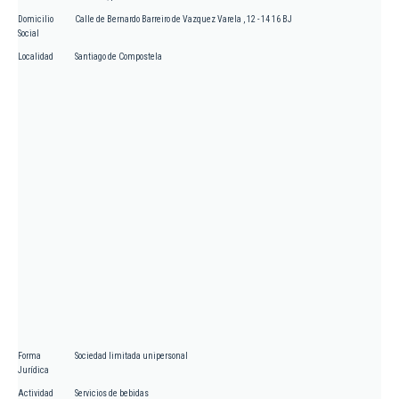
Domicilio
Calle de Bernardo Barreiro de Vazquez Varela , 12 - 14 16 BJ
Social
Localidad
Santiago de Compostela
Forma
Sociedad limitada unipersonal
Jurídica
Actividad
Servicios de bebidas