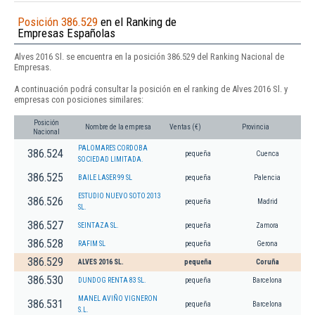
Posición 386.529
en el Ranking de
Empresas Españolas
Alves 2016 Sl. se encuentra en la posición 386.529 del Ranking Nacional de
Empresas.
A continuación podrá consultar la posición en el ranking de Alves 2016 Sl. y
empresas con posiciones similares:
Posición
Nombre de la empresa
Ventas (€)
Provincia
Nacional
PALOMARES CORDOBA
386.524
pequeña
Cuenca
SOCIEDAD LIMITADA.
386.525
BAILE LASER 99 SL
pequeña
Palencia
ESTUDIO NUEVO SOTO 2013
386.526
pequeña
Madrid
SL.
386.527
SEINTAZA SL.
pequeña
Zamora
386.528
RAFIM SL
pequeña
Gerona
386.529
ALVES 2016 SL.
pequeña
Coruña
386.530
DUNDOG RENTA 83 SL.
pequeña
Barcelona
MANEL AVIÑO VIGNERON
386.531
pequeña
Barcelona
S.L.