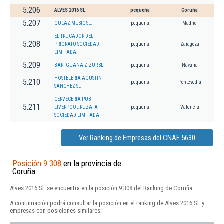
5.206
ALVES 2016 SL.
pequeña
Coruña
5.207
GULAZ MUSIC SL.
pequeña
Madrid
EL TRUCADOR DEL
5.208
PRIORATO SOCIEDAD
pequeña
Zaragoza
LIMITADA.
5.209
BAR IGUANA ZIZUR SL.
pequeña
Navarra
HOSTELERIA AGUSTIN
5.210
pequeña
Pontevedra
SANCHEZ SL
CERVECERIA PUB
5.211
LIVERPOOL RUZAFA
pequeña
Valencia
SOCIEDAD LIMITADA
Ver Ranking de Empresas del CNAE 5630
Posición 9.308
en la provincia de
Coruña
Alves 2016 Sl. se encuentra en la posición 9.308 del Ranking de Coruña.
A continuación podrá consultar la posición en el ranking de Alves 2016 Sl. y
empresas con posiciones similares: