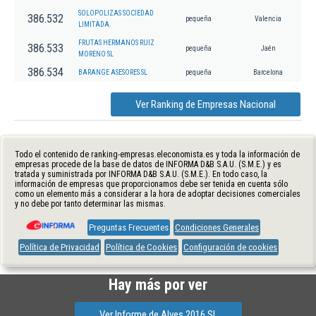
SOLOPOLIZAS SOCIEDAD
386.532
pequeña
Valencia
LIMITADA.
FRUTAS HERMANOS RUIZ
386.533
pequeña
Jaén
MORENO SL
386.534
BARANGE ASESORES SL
pequeña
Barcelona
Ver Ranking de Empresas Nacional
Todo el contenido de ranking-empresas.eleconomista.es y toda la información de
empresas procede de la base de datos de INFORMA D&B S.A.U. (S.M.E.) y es
tratada y suministrada por INFORMA D&B S.A.U. (S.M.E.). En todo caso, la
información de empresas que proporcionamos debe ser tenida en cuenta sólo
como un elemento más a considerar a la hora de adoptar decisiones comerciales
y no debe por tanto determinar las mismas.
Preguntas Frecuentes
Condiciones Generales
Política de Privacidad
Política de Cookies
Configuración de cookies
Hay más por ver
Ver Informe de Alves 2016 Sl.