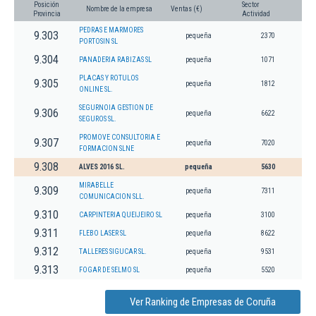
Posición
Sector
Nombre de la empresa
Ventas (€)
Provincia
Actividad
PEDRAS E MARMORES
9.303
pequeña
2370
PORTOSIN SL
9.304
PANADERIA RABIZAS SL
pequeña
1071
PLACAS Y ROTULOS
9.305
pequeña
1812
ONLINE SL.
SEGURNOIA GESTION DE
9.306
pequeña
6622
SEGUROS SL.
PROMOVE CONSULTORIA E
9.307
pequeña
7020
FORMACION SLNE
9.308
ALVES 2016 SL.
pequeña
5630
MIRABELLE
9.309
pequeña
7311
COMUNICACION SLL.
9.310
CARPINTERIA QUEIJEIRO SL
pequeña
3100
9.311
FLEBO LASER SL
pequeña
8622
9.312
TALLERES SIGUCAR SL.
pequeña
9531
9.313
FOGAR DE SELMO SL
pequeña
5520
Ver Ranking de Empresas de Coruña