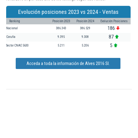
Evolución posiciones 2023 vs 2024 - Ventas
Ranking
Posición 2023
Posición 2024
Evolución Posiciones
186
Nacional
386.343
386.529
87
Coruña
9.395
9.308
5
Sector CNAE 5630
5.211
5.206
Acceda a toda la información de Alves 2016 Sl.