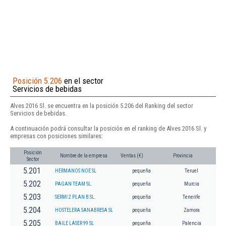
Posición 5.206
en el sector
Servicios de bebidas
Alves 2016 Sl. se encuentra en la posición 5.206 del Ranking del sector
Servicios de bebidas.
A continuación podrá consultar la posición en el ranking de Alves 2016 Sl. y
empresas con posiciones similares:
Posición
Nombre de la empresa
Ventas (€)
Provincia
Sector
5.201
HERMANOS NOE SL
pequeña
Teruel
5.202
PAGAN TEAM SL.
pequeña
Murcia
5.203
SERMI 2 PLAN B SL.
pequeña
Tenerife
5.204
HOSTELERA SANABRESA SL
pequeña
Zamora
5.205
BAILE LASER 99 SL
pequeña
Palencia