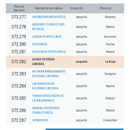
Posición
Nombre de la empresa
Ventas (€)
Provincia
Nacional
373.277
INVERSIONES MIR NORTE SL
pequeña
Baleares
ASESORES Y CONSULTORES
373.278
pequeña
Madrid
RETIRO SL.
373.279
CAIRON PLANTILLAS SL
pequeña
Barcelona
373.280
DUKOSAR SL.
pequeña
Huelva
373.281
BODELMON HOSTELERIA SL
pequeña
Madrid
ALVIAD SOCIEDAD
373.282
pequeña
La Rioja
LIMITADA
NK PRIAR ARRENDAMENTS
373.283
pequeña
Tarragona
SOCIEDAD LIMITADA.
LAS ANDIHUELAS
373.284
pequeña
Segovia
SOCIEDAD LIMITADA
TRANSPORTES VIRGEN DE
373.285
pequeña
Badajoz
LA MACARENA SL
ABAKAL INGENIEROS
373.286
pequeña
Madrid
CONSULTORES SL
373.287
OFIMODER SL
pequeña
Ciudad Real