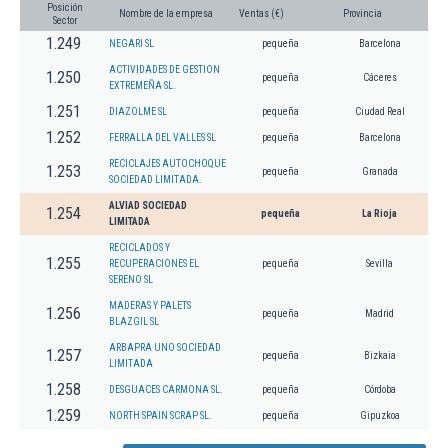
Posición
Nombre de la empresa
Ventas (€)
Provincia
Sector
1.249
NEGARI SL
pequeña
Barcelona
ACTIVIDADES DE GESTION
1.250
pequeña
Cáceres
EXTREMEÑA SL.
1.251
DIAZOLME SL
pequeña
Ciudad Real
1.252
FERRALLA DEL VALLES SL
pequeña
Barcelona
RECICLAJES AUTOCHOQUE
1.253
pequeña
Granada
SOCIEDAD LIMITADA.
ALVIAD SOCIEDAD
1.254
pequeña
La Rioja
LIMITADA
RECICLADOS Y
1.255
RECUPERACIONES EL
pequeña
Sevilla
SERENO SL
MADERAS Y PALETS
1.256
pequeña
Madrid
BLAZGIL SL
ARBAPRA UNO SOCIEDAD
1.257
pequeña
Bizkaia
LIMITADA
1.258
DESGUACES CARMONA SL.
pequeña
Córdoba
1.259
NORTH SPAIN SCRAP SL.
pequeña
Gipuzkoa