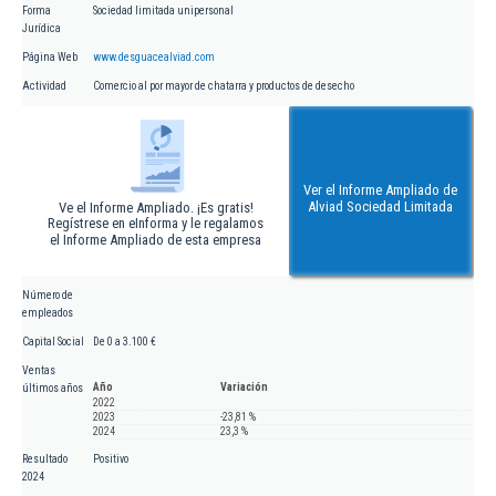
Forma
Sociedad limitada unipersonal
Jurídica
Página Web
www.desguacealviad.com
Actividad
Comercio al por mayor de chatarra y productos de desecho
Ver el Informe Ampliado de
Alviad Sociedad Limitada
Ve el Informe Ampliado. ¡Es gratis!
Regístrese en eInforma y le regalamos
el Informe Ampliado de esta empresa
Número de
empleados
Capital Social
De 0 a 3.100 €
Ventas
Año
Variación
últimos años
2022
2023
-23,81 %
2024
23,3 %
Resultado
Positivo
2024