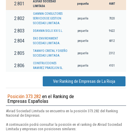
ALVIAD SOCIEDAD
2.801
pequeña
4687
LIMITADA
GAMMA CONSULTORES
2.802
SERVICIOS DE GESTION
pequeña
7020
SOCIEDAD LIMITADA.
2.803
DEANMA SIGLO XXI S.L.
pequeña
9622
EKO ENVIRONMENT
2.804
pequeña
6812
SOCIEDAD LIMITADA.
TAMAYO CRISTAL Y DISEÑO
2.805
pequeña
2312
SOCIEDAD LIMITADA.
CONSTRUCCIONES
2.806
pequeña
4101
RAMIREZ PRADEJON SL.
Ver Ranking de Empresas de La Rioja
Posición 373.282
en el Ranking de
Empresas Españolas
Alviad Sociedad Limitada se encuentra en la posición 373.282 del Ranking
Nacional de Empresas.
A continuación podrá consultar la posición en el ranking de Alviad Sociedad
Limitada y empresas con posiciones similares: