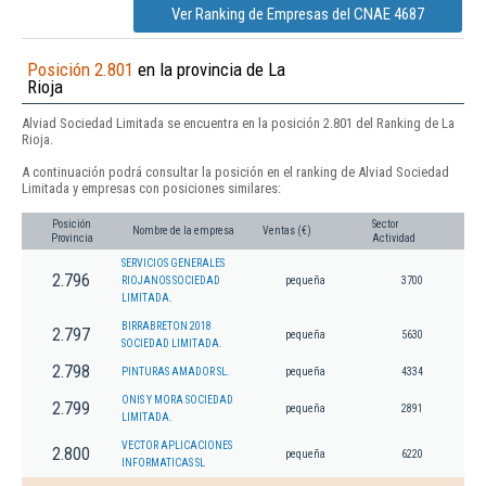
Ver Ranking de Empresas del CNAE 4687
Posición 2.801
en la provincia de La
Rioja
Alviad Sociedad Limitada se encuentra en la posición 2.801 del Ranking de La
Rioja.
A continuación podrá consultar la posición en el ranking de Alviad Sociedad
Limitada y empresas con posiciones similares:
Posición
Sector
Nombre de la empresa
Ventas (€)
Provincia
Actividad
SERVICIOS GENERALES
2.796
RIOJANOS SOCIEDAD
pequeña
3700
LIMITADA.
BIRRABRETON 2018
2.797
pequeña
5630
SOCIEDAD LIMITADA.
2.798
PINTURAS AMADOR SL.
pequeña
4334
ONIS Y MORA SOCIEDAD
2.799
pequeña
2891
LIMITADA.
VECTOR APLICACIONES
2.800
pequeña
6220
INFORMATICAS SL