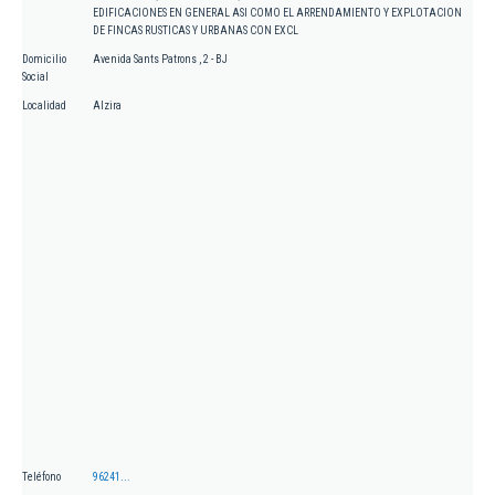
EDIFICACIONES EN GENERAL ASI COMO EL ARRENDAMIENTO Y EXPLOTACION
DE FINCAS RUSTICAS Y URBANAS CON EXCL
Domicilio
Avenida Sants Patrons , 2 - BJ
Social
Localidad
Alzira
Teléfono
96241...