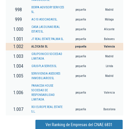
BERPA ADVISORY SERVICES
998
pequeña
Madrid
SL.
999
AC-10 ASOCIADAS SL.
pequeña
Málaga
CASA LAS DUNAS REAL
1.000
pequeña
Alicante
ESTATE SL.
1.001
JT REAL ESTATE PALMA SL.
pequeña
Baleares
1.002
ALZICASA SL
pequeña
Valencia
GRUPOINICIO SOCIEDAD
1.003
pequeña
Madrid
LIMITADA.
1.004
GRUS-PLA SERVEIS SL
pequeña
Lérida
SERVIVIENDA ASESORES
1.005
pequeña
Madrid
INMOBILIARIOS SL
PANACEA HOUSE
SOCIEDAD DE
1.006
pequeña
Valencia
RESPONSABILIDAD
LIMITADA.
ROI EUROPE REAL ESTATE
1.007
pequeña
Barcelona
S.L.
Ver Ranking de Empresas del CNAE 6831