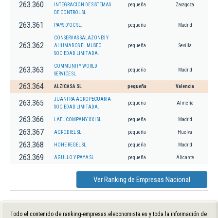
263.360
INTEGRACION DE SISTEMAS
pequeña
Zaragoza
DE CONTROL SL
263.361
PAYS D'OC SL.
pequeña
Madrid
CONSERVAS SALAZONES Y
263.362
AHUMADOS EL MUSEO
pequeña
Sevilla
SOCIEDAD LIMITADA.
COMMUNITY WORLD
263.363
pequeña
Madrid
SERVICE SL
263.364
ALZICASA SL
pequeña
Valencia
JUANFRA AGROPECUARIA
263.365
pequeña
Almería
SOCIEDAD LIMITADA.
263.366
LAEL COMPANY XXI SL.
pequeña
Madrid
263.367
AGRODIEL SL
pequeña
Huelva
263.368
HOHE REGEL SL.
pequeña
Madrid
263.369
AGULLO Y PAYA SL
pequeña
Alicante
Ver Ranking de Empresas Nacional
Todo el contenido de ranking-empresas.eleconomista.es y toda la información de