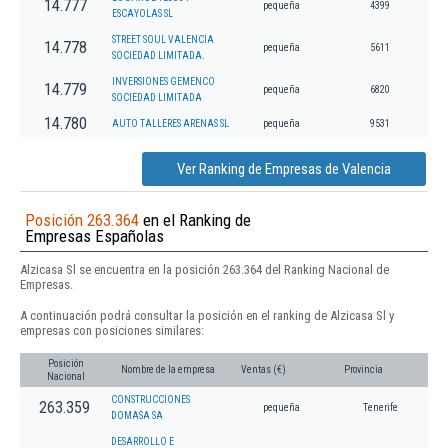
14.777
pequeña
4399
ESCAYOLAS SL
STREET SOUL VALENCIA
14.778
pequeña
5611
SOCIEDAD LIMITADA.
INVERSIONES GEMENCO
14.779
pequeña
6820
SOCIEDAD LIMITADA
14.780
AUTO TALLERES ARENAS SL
pequeña
9531
Ver Ranking de Empresas de Valencia
Posición 263.364
en el Ranking de
Empresas Españolas
Alzicasa Sl se encuentra en la posición 263.364 del Ranking Nacional de
Empresas.
A continuación podrá consultar la posición en el ranking de Alzicasa Sl y
empresas con posiciones similares:
Posición
Nombre de la empresa
Ventas (€)
Provincia
Nacional
CONSTRUCCIONES
263.359
pequeña
Tenerife
DOMASA SA
DESARROLLO E