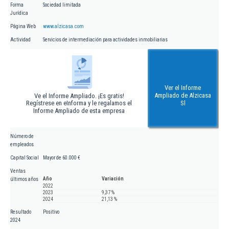
Forma
Sociedad limitada
Jurídica
Página Web
www.alzicasa.com
Actividad
Servicios de intermediación para actividades inmobiliarias
Ver el Informe
Ampliado de Alzicasa
Ve el Informe Ampliado. ¡Es gratis!
Regístrese en eInforma y le regalamos el
Sl
Informe Ampliado de esta empresa
Número de
empleados
Capital Social
Mayor de 60.000 €
Ventas
Año
Variación
últimos años
2022
2023
9,37 %
2024
21,13 %
Resultado
Positivo
2024