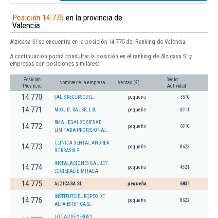
Posición 14.775
en la provincia de
Valencia
Alzicasa Sl se encuentra en la posición 14.775 del Ranking de Valencia.
A continuación podrá consultar la posición en el ranking de Alzicasa Sl y
empresas con posiciones similares:
Posición
Sector
Nombre de la empresa
Ventas (€)
Provincia
Actividad
14.770
SALIS RECURSOS SL.
pequeña
5510
14.771
MIGUEL RAUSELL SL
pequeña
3311
RMA LEGAL SOCIEDAD
14.772
pequeña
6910
LIMITADA PROFESIONAL.
CLINICA DENTAL ANDREA
14.773
pequeña
8623
BORRAS SLP.
INSTALACIONES GAUJOT
14.774
pequeña
4321
SOCIEDAD LIMITADA.
14.775
ALZICASA SL
pequeña
6831
INSTITUTO EUROPEO DE
14.776
pequeña
8622
ALTA ESTETICA SL
LOGAR DE YESOS Y