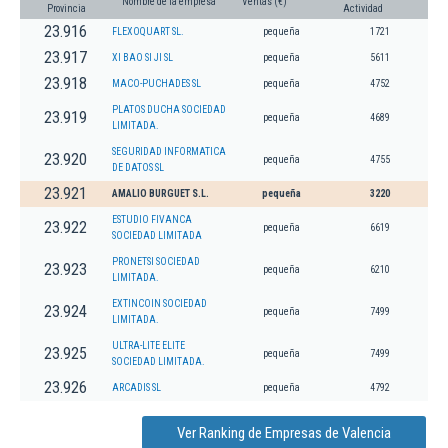
Nombre de la empresa
Ventas (€)
Provincia
Actividad
23.916
FLEXOQUART SL.
pequeña
1721
23.917
XI BAO SI JI SL
pequeña
5611
23.918
MACO-PUCHADES SL
pequeña
4752
PLATOS DUCHA SOCIEDAD
23.919
pequeña
4689
LIMITADA.
SEGURIDAD INFORMATICA
23.920
pequeña
4755
DE DATOS SL
23.921
AMALIO BURGUET S.L.
pequeña
3220
ESTUDIO FIVANCA
23.922
pequeña
6619
SOCIEDAD LIMITADA
PRONETSI SOCIEDAD
23.923
pequeña
6210
LIMITADA.
EXTINCOIN SOCIEDAD
23.924
pequeña
7499
LIMITADA.
ULTRA-LITE ELITE
23.925
pequeña
7499
SOCIEDAD LIMITADA.
23.926
ARCADIS SL
pequeña
4792
Ver Ranking de Empresas de Valencia