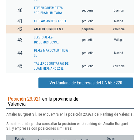
FREDERIC DESMOTTES
40
pequeña
Cuenca
SOCIEDAD LIMITADA.
41
GUITARRAS BERNABE SL.
pequeña
Madrid
42
AMALIO BURGUET S.L.
pequeña
Valencia
SERGIO JEREZ-
43
pequeña
Málaga
BRICOMUSICOS SL.
PEREZ MARCOS LUTHIERS
44
pequeña
Madrid
SL
TALLER DE GUITARRAS DE
45
pequeña
Valencia
JUAN HERNANDEZ SL
Ver Ranking de Empresas del CNAE 3220
Posición 23.921
en la provincia de
Valencia
Amalio Burguet S.l. se encuentra en la posición 23.921 del Ranking de Valencia.
A continuación podrá consultar la posición en el ranking de Amalio Burguet
S.l. y empresas con posiciones similares:
Posición
Sector