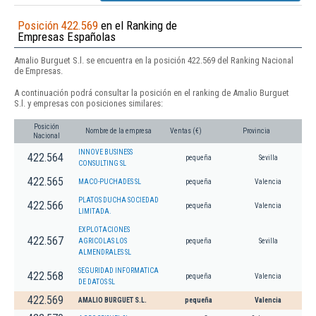
Posición 422.569
en el Ranking de
Empresas Españolas
Amalio Burguet S.l. se encuentra en la posición 422.569 del Ranking Nacional
de Empresas.
A continuación podrá consultar la posición en el ranking de Amalio Burguet
S.l. y empresas con posiciones similares:
Posición
Nombre de la empresa
Ventas (€)
Provincia
Nacional
INNOVE BUSINESS
422.564
pequeña
Sevilla
CONSULTING SL
422.565
MACO-PUCHADES SL
pequeña
Valencia
PLATOS DUCHA SOCIEDAD
422.566
pequeña
Valencia
LIMITADA.
EXPLOTACIONES
422.567
AGRICOLAS LOS
pequeña
Sevilla
ALMENDRALES SL
SEGURIDAD INFORMATICA
422.568
pequeña
Valencia
DE DATOS SL
422.569
AMALIO BURGUET S.L.
pequeña
Valencia