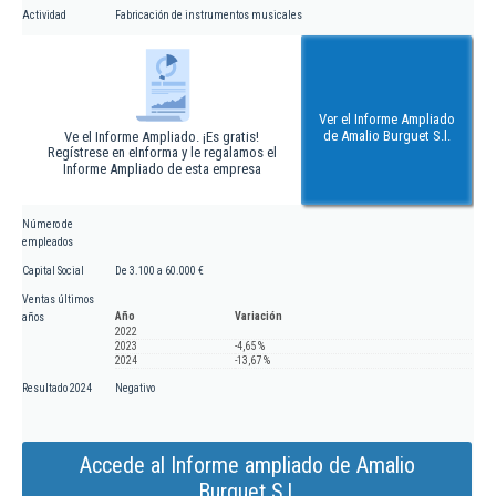
Actividad
Fabricación de instrumentos musicales
Ver el Informe Ampliado
de Amalio Burguet S.l.
Ve el Informe Ampliado. ¡Es gratis!
Regístrese en eInforma y le regalamos el
Informe Ampliado de esta empresa
Número de
empleados
Capital Social
De 3.100 a 60.000 €
Ventas últimos
Año
Variación
años
2022
2023
-4,65 %
2024
-13,67 %
Resultado 2024
Negativo
Accede al Informe ampliado de Amalio
Burguet S.l.