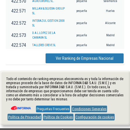
422.570
AGROCRISHEL SL.
pequeña
Salamanca
MILLAN & SILVERA GROUP
422.571
pequeña
Huelva
SL.
INTERAZUL GESTION 2000
422.572
pequeña
Alicante
SL
D A L LOPEZ DE LA
422.573
pequeña
Madrid
CAMARA SL
422.574
TALLERES CREVE SL
pequeña
Madrid
Ver Ranking de Empresas Nacional
Todo el contenido de ranking-empresas.eleconomista.es y toda la información de
empresas procede de la base de datos de INFORMA D&B S.A.U. (S.M.E.) y es
tratada y suministrada por INFORMA D&B S.A.U. (S.M.E.). En todo caso, la
información de empresas que proporcionamos debe ser tenida en cuenta sólo
como un elemento más a considerar a la hora de adoptar decisiones comerciales
y no debe por tanto determinar las mismas.
Preguntas Frecuentes
Condiciones Generales
Política de Privacidad
Política de Cookies
Configuración de cookies