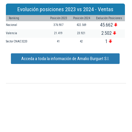
Evolución posiciones 2023 vs 2024 - Ventas
Ranking
Posición 2023
Posición 2024
Evolución Posiciones
45.662
Nacional
376.907
422.569
2.502
Valencia
21.419
23.921
1
Sector CNAE 3220
41
42
Acceda a toda la información de Amalio Burguet S.l.