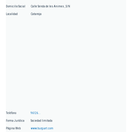
Domicilio Social
Calle Senda de les Animes , S/N
Localidad
Catarroja
Teléfono
96126...
Forma Jurídica
Sociedad limitada
Página Web
www.burguet.com