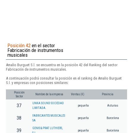
Posición 42
en el sector
Fabricación de instrumentos
musicales
Amalio Burguet S.l. se encuentra en la posición 42 del Ranking del sector
Fabricación de instrumentos musicales.
A continuación podrá consultar la posición en el ranking de Amalio Burguet
S.l. y empresas con posiciones similares:
Posición
Nombre de la empresa
Ventas (€)
Provincia
Sector
UNKA SOUND SOCIEDAD
37
pequeña
Asturias
LIMITADA.
FABRICANTES MUSICALES
38
pequeña
Barcelona
SA
GENIS & PRAT LUTHIERS,
39
pequeña
Barcelona
S.L.