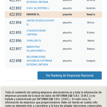
422.891
pequeña
Almería
SOCIEDAD LIMITADA.
422.892
B.M.B. ALUSYSTEM S.L.
pequeña
Castellon
422.893
AMAYANE SL.
pequeña
Navarra
CENTRO DE NEGOCIOS INTI
422.894
pequeña
Murcia
SL.
OTALSA SOCIEDAD
422.895
pequeña
Bizkaia
LIMITADA
422.896
CHIRILLENT SL
pequeña
Madrid
RAMOS PINO
422.897
pequeña
Badajoz
VILLANOVENSE S.L.
RECUPERACIONES
422.898
INTEGRALES FUSTIÑANA
pequeña
Zaragoza
SOCIEDAD LIMITADA.
Ver Ranking de Empresas Nacional
Todo el contenido de ranking-empresas.eleconomista.es y toda la información de
empresas procede de la base de datos de INFORMA D&B S.A.U. (S.M.E.) y es
tratada y suministrada por INFORMA D&B S.A.U. (S.M.E.). En todo caso, la
información de empresas que proporcionamos debe ser tenida en cuenta sólo
como un elemento más a considerar a la hora de adoptar decisiones comerciales