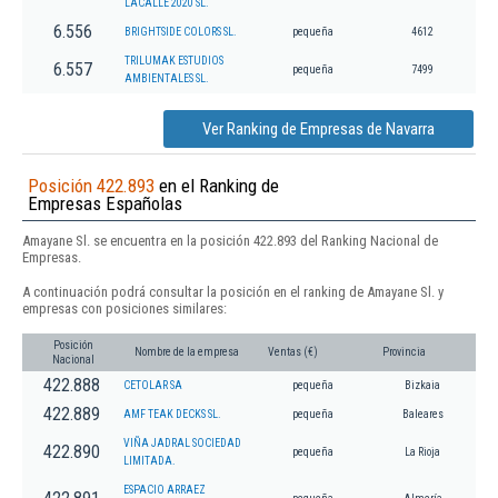
LACALLE 2020 SL.
6.556
BRIGHTSIDE COLORS SL.
pequeña
4612
TRILUMAK ESTUDIOS
6.557
pequeña
7499
AMBIENTALES SL.
Ver Ranking de Empresas de Navarra
Posición 422.893
en el Ranking de
Empresas Españolas
Amayane Sl. se encuentra en la posición 422.893 del Ranking Nacional de
Empresas.
A continuación podrá consultar la posición en el ranking de Amayane Sl. y
empresas con posiciones similares:
Posición
Nombre de la empresa
Ventas (€)
Provincia
Nacional
422.888
CETOLAR SA
pequeña
Bizkaia
422.889
AMF TEAK DECKS SL.
pequeña
Baleares
VIÑA JADRAL SOCIEDAD
422.890
pequeña
La Rioja
LIMITADA.
ESPACIO ARRAEZ