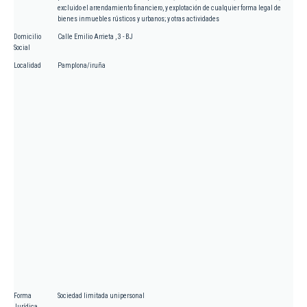
excluido el arrendamiento financiero, y explotación de cualquier forma legal de
bienes inmuebles rústicos y urbanos; y otras actividades
Domicilio
Calle Emilio Arrieta , 3 - BJ
Social
Localidad
Pamplona/iruña
Forma
Sociedad limitada unipersonal
Jurídica