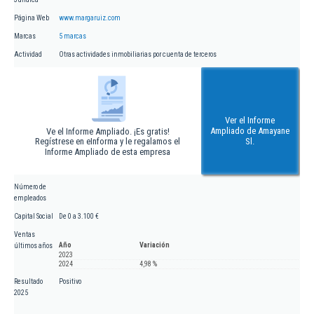
Página Web
www.margaruiz.com
Marcas
5 marcas
Actividad
Otras actividades inmobiliarias por cuenta de terceros
Ver el Informe
Ampliado de Amayane
Ve el Informe Ampliado. ¡Es gratis!
Regístrese en eInforma y le regalamos el
Sl.
Informe Ampliado de esta empresa
Número de
empleados
Capital Social
De 0 a 3.100 €
Ventas
Año
Variación
últimos años
2023
2024
4,98 %
Resultado
Positivo
2025