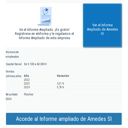
Ver el Informe
Ampliado de Amedes
Ve el Informe Ampliado. ¡Es gratis!
Regístrese en eInforma y le regalamos el
Sl
Informe Ampliado de esta empresa
Número de
empleados
Capital Social
De 3.100 a 60.000 €
Ventas
Año
Variación
últimos años
2022
2023
5,31 %
2024
3,78 %
Resultado
Positivo
2024
Accede al Informe ampliado de Amedes Sl