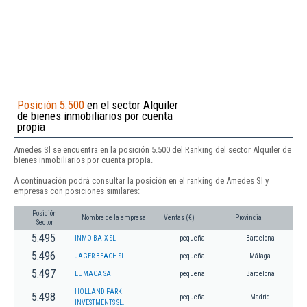
Posición 5.500
en el sector Alquiler
de bienes inmobiliarios por cuenta
propia
Amedes Sl se encuentra en la posición 5.500 del Ranking del sector Alquiler de
bienes inmobiliarios por cuenta propia.
A continuación podrá consultar la posición en el ranking de Amedes Sl y
empresas con posiciones similares:
Posición
Nombre de la empresa
Ventas (€)
Provincia
Sector
5.495
INMO BAIX SL
pequeña
Barcelona
5.496
JAGER BEACH SL.
pequeña
Málaga
5.497
EUMACA SA
pequeña
Barcelona
HOLLAND PARK
5.498
pequeña
Madrid
INVESTMENTS SL.