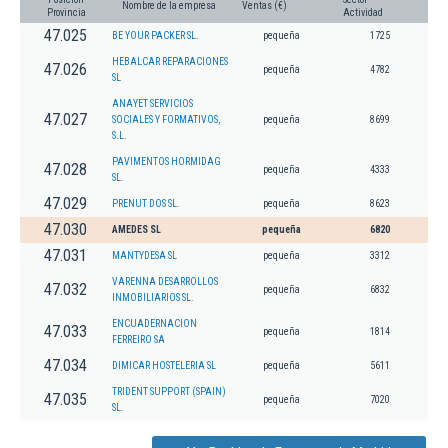
Nombre de la empresa
Ventas (€)
Provincia
Actividad
47.025
BE YOUR PACKER SL.
pequeña
1725
HEBALCAR REPARACIONES
47.026
pequeña
4782
SL
ANAYET SERVICIOS
47.027
SOCIALES Y FORMATIVOS,
pequeña
8699
S.L.
PAVIMENTOS HORMIDAG
47.028
pequeña
4333
SL.
47.029
PRENUT DOS SL.
pequeña
8623
47.030
AMEDES SL
pequeña
6820
47.031
MANTYDESA SL
pequeña
3312
VARENNA DESARROLLOS
47.032
pequeña
6832
INMOBILIARIOS SL.
ENCUADERNACION
47.033
pequeña
1814
FERREIRO SA
47.034
DIMICAR HOSTELERIA SL
pequeña
5611
TRIDENT SUPPORT (SPAIN)
47.035
pequeña
7020
SL.