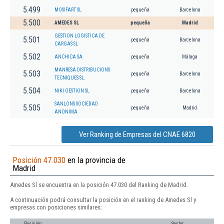
5.499
MOSIFART SL
pequeña
Barcelona
5.500
AMEDES SL
pequeña
Madrid
GESTION LOGISTICA DE
5.501
pequeña
Barcelona
CARGAS SL
5.502
ANCHICA SA
pequeña
Málaga
MANRESA DISTRIBUCIONS
5.503
pequeña
Barcelona
TECNIQUES SL.
5.504
NIKI GESTION SL
pequeña
Barcelona
SANLONS SOCIEDAD
5.505
pequeña
Madrid
ANONIMA
Ver Ranking de Empresas del CNAE 6820
Posición 47.030
en la provincia de
Madrid
Amedes Sl se encuentra en la posición 47.030 del Ranking de Madrid.
A continuación podrá consultar la posición en el ranking de Amedes Sl y
empresas con posiciones similares:
Posición
Sector