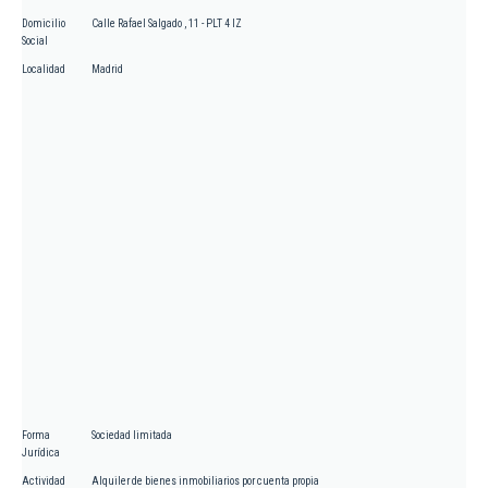
Domicilio
Calle Rafael Salgado , 11 - PLT 4 IZ
Social
Localidad
Madrid
Forma
Sociedad limitada
Jurídica
Actividad
Alquiler de bienes inmobiliarios por cuenta propia