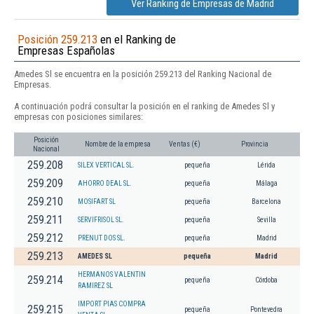
Ver Ranking de Empresas de Madrid
Posición 259.213
en el Ranking de
Empresas Españolas
Amedes Sl se encuentra en la posición 259.213 del Ranking Nacional de
Empresas.
A continuación podrá consultar la posición en el ranking de Amedes Sl y
empresas con posiciones similares:
Posición
Nombre de la empresa
Ventas (€)
Provincia
Nacional
259.208
SILEX VERTICAL SL.
pequeña
Lérida
259.209
AHORRO DEAL SL.
pequeña
Málaga
259.210
MOSIFART SL
pequeña
Barcelona
259.211
SERVIFRISOL SL.
pequeña
Sevilla
259.212
PRENUT DOS SL.
pequeña
Madrid
259.213
AMEDES SL
pequeña
Madrid
HERMANOS VALENTIN
259.214
pequeña
Córdoba
RAMIREZ SL
IMPORT PIAS COMPRA
259.215
pequeña
Pontevedra