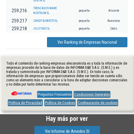
VENTA SL
TRENZADOS MARE
259.216
pequeña
Alicante
NOSTRUM SL.
259.217
CANDY & SWEETS SL
pequeña
Barcelona
259.218
JOLOTADI SL.
pequeña
Cádiz
Ver Ranking de Empresas Nacional
Todo el contenido de ranking-empresas.eleconomista.es y toda la información de
empresas procede de la base de datos de INFORMA D&B S.A.U. (S.M.E.) y es
tratada y suministrada por INFORMA D&B S.A.U. (S.M.E.). En todo caso, la
información de empresas que proporcionamos debe ser tenida en cuenta sólo
como un elemento más a considerar a la hora de adoptar decisiones comerciales
y no debe por tanto determinar las mismas.
Preguntas Frecuentes
Condiciones Generales
Política de Privacidad
Política de Cookies
Configuración de cookies
Hay más por ver
Ver Informe de Amedes Sl