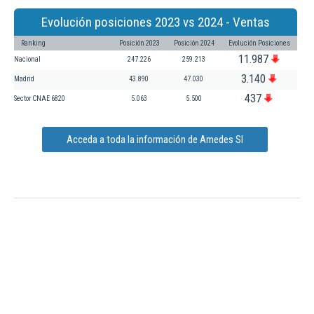
Evolución posiciones 2023 vs 2024 - Ventas
Ranking
Posición 2023
Posición 2024
Evolución Posiciones
11.987
Nacional
247.226
259.213
3.140
Madrid
43.890
47.030
437
Sector CNAE 6820
5.063
5.500
Acceda a toda la información de Amedes Sl