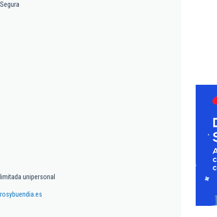
 Segura
limitada unipersonal
osybuendia.es