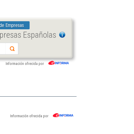
 de Empresas
mpresas Españolas
Información ofrecida por
Información ofrecida por