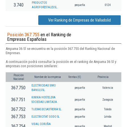
PRODUCTOS
3.740
pequeña
0124
AGROFORESTALES SL.
Ver Ranking de Empresas de Valladolid
Posición 367.755
en el Ranking de
Empresas Españolas
Ampama 36 Sl se encuentra en la posición 367.755 del Ranking Nacional de
Empresas.
A continuación podrá consultar la posición en el ranking de Ampama 36 Sl y
empresas con posiciones similares:
Posición
Nombre de la empresa
Ventas (€)
Provincia
Nacional
ELECTRICIDAD SIMO
367.750
pequeña
Valencia
BANULS SL.
KIMIKA HOSTELERA
367.751
pequeña
Zaragoza
SOCIEDAD LIMITADA.
367.752
TIJERAS DE SASTRERIA SL.
pequeña
Toledo
367.753
ELECTRICITAT GODO SL
pequeña
Lérida
VIDAL CORUÑA
367.754
pequeña
Madrid