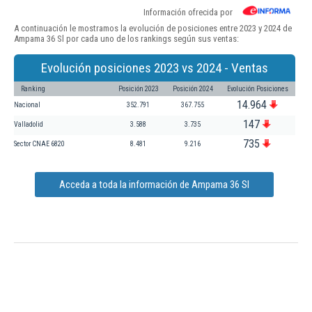
Información ofrecida por
A continuación le mostramos la evolución de posiciones entre 2023 y 2024 de
Ampama 36 Sl por cada uno de los rankings según sus ventas:
Evolución posiciones 2023 vs 2024 - Ventas
Ranking
Posición 2023
Posición 2024
Evolución Posiciones
14.964
Nacional
352.791
367.755
147
Valladolid
3.588
3.735
735
Sector CNAE 6820
8.481
9.216
Acceda a toda la información de Ampama 36 Sl