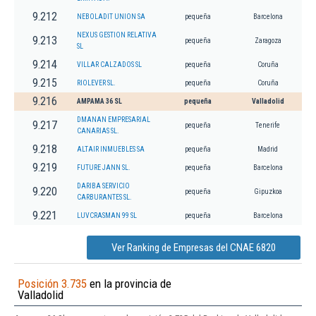
9.212
NEBOLADIT UNION SA
pequeña
Barcelona
NEXUS GESTION RELATIVA
9.213
pequeña
Zaragoza
SL
9.214
VILLAR CALZADOS SL
pequeña
Coruña
9.215
RIOLEVER SL.
pequeña
Coruña
9.216
AMPAMA 36 SL
pequeña
Valladolid
DMANAN EMPRESARIAL
9.217
pequeña
Tenerife
CANARIAS SL.
9.218
ALTAIR INMUEBLES SA
pequeña
Madrid
9.219
FUTURE JANN SL.
pequeña
Barcelona
DARIBA SERVICIO
9.220
pequeña
Gipuzkoa
CARBURANTES SL.
9.221
LUVCRASMAN 99 SL
pequeña
Barcelona
Ver Ranking de Empresas del CNAE 6820
Posición 3.735
en la provincia de
Valladolid