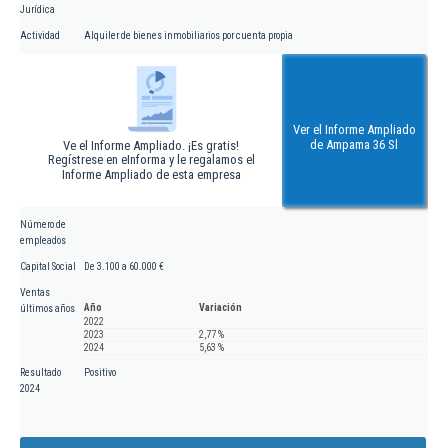
Jurídica
Actividad
Alquiler de bienes inmobiliarios por cuenta propia
Ver el Informe Ampliado
de Ampama 36 Sl
Ve el Informe Ampliado. ¡Es gratis!
Regístrese en eInforma y le regalamos el
Informe Ampliado de esta empresa
Número de
empleados
Capital Social
De 3.100 a 60.000 €
Ventas
Año
Variación
últimos años
2022
2023
2,77 %
2024
5,63 %
Resultado
Positivo
2024