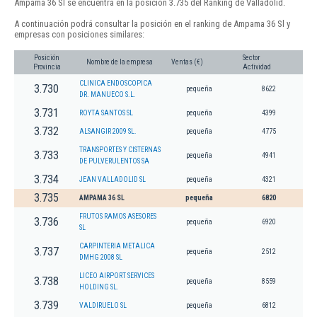
Ampama 36 Sl se encuentra en la posición 3.735 del Ranking de Valladolid.
A continuación podrá consultar la posición en el ranking de Ampama 36 Sl y
empresas con posiciones similares:
Posición
Sector
Nombre de la empresa
Ventas (€)
Provincia
Actividad
CLINICA ENDOSCOPICA
3.730
pequeña
8622
DR. MANUECO S.L.
3.731
ROYTA SANTOS SL
pequeña
4399
3.732
ALSANGIR 2009 SL.
pequeña
4775
TRANSPORTES Y CISTERNAS
3.733
pequeña
4941
DE PULVERULENTOS SA
3.734
JEAN VALLADOLID SL
pequeña
4321
3.735
AMPAMA 36 SL
pequeña
6820
FRUTOS RAMOS ASESORES
3.736
pequeña
6920
SL
CARPINTERIA METALICA
3.737
pequeña
2512
DMHG 2008 SL
LICEO AIRPORT SERVICES
3.738
pequeña
8559
HOLDING SL.
3.739
VALDIRUELO SL
pequeña
6812