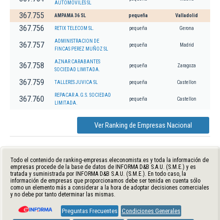
AUTOMOVILES SL
367.755
AMPAMA 36 SL
pequeña
Valladolid
367.756
RETIX TELECOM SL.
pequeña
Gerona
ADMINISTRACION DE
367.757
pequeña
Madrid
FINCAS PEREZ MUÑOZ SL
AZNAR CARABANTES
367.758
pequeña
Zaragoza
SOCIEDAD LIMITADA.
367.759
TALLERES JUVICA SL
pequeña
Castellon
REPACAR A.G.S. SOCIEDAD
367.760
pequeña
Castellon
LIMITADA.
Ver Ranking de Empresas Nacional
Todo el contenido de ranking-empresas.eleconomista.es y toda la información de
empresas procede de la base de datos de INFORMA D&B S.A.U. (S.M.E.) y es
tratada y suministrada por INFORMA D&B S.A.U. (S.M.E.). En todo caso, la
información de empresas que proporcionamos debe ser tenida en cuenta sólo
como un elemento más a considerar a la hora de adoptar decisiones comerciales
y no debe por tanto determinar las mismas.
Preguntas Frecuentes
Condiciones Generales