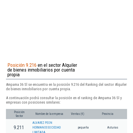
Posición 9.216
en el sector Alquiler
de bienes inmobiliarios por cuenta
propia
Ampama 36 Sl se encuentra en la posición 9.216 del Ranking del sector Alquiler
de bienes inmobiliarios por cuenta propia.
A continuación podrá consultar la posición en el ranking de Ampama 36 Sl y
empresas con posiciones similares:
Posición
Nombre de la empresa
Ventas (€)
Provincia
Sector
ALVAREZ PEON
9.211
HERMANOS SOCIEDAD
pequeña
Asturias
LIMITADA.