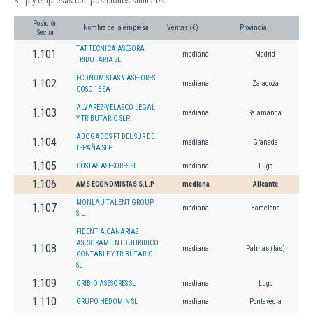
S.l.p y empresas con posiciones similares:
Posición
Nombre de la empresa
Ventas (€)
Provincia
Sector
TAT TECNICA ASESORA
1.101
mediana
Madrid
TRIBUTARIA SL
ECONOMISTAS Y ASESORES
1.102
mediana
Zaragoza
COSO 15 SA
ALVAREZ-VELASCO LEGAL
1.103
mediana
Salamanca
Y TRIBUTARIO SLP.
ABOGADOS FT DEL SUR DE
1.104
mediana
Granada
ESPAÑA SLP
1.105
COSTAS ASESORES SL
mediana
Lugo
1.106
AMS ECONOMISTAS S.L.P
mediana
Alicante
MONLAU TALENT GROUP
1.107
mediana
Barcelona
S.L.
FIDENTIA CANARIAS
ASESORAMIENTO JURIDICO
1.108
mediana
Palmas (las)
CONTABLE Y TRIBUTARIO
SL
1.109
ORIBIO ASESORES SL
mediana
Lugo
1.110
GRUPO HEDOMIN SL
mediana
Pontevedra