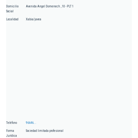
Domicilio
Avenida Angel Domenech , 10 - PLT 1
Social
Localidad
Xabia/javea
Teléfono
96646...
Forma
Sociedad limitada profesional
Jurídica