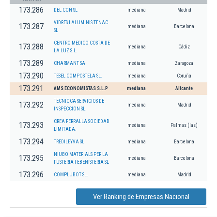
173.286
DEL CON SL
mediana
Madrid
VIDRES I ALUMINIS TENAC
173.287
mediana
Barcelona
SL
CENTRO MEDICO COSTA DE
173.288
mediana
Cádiz
LA LUZ S.L.
173.289
CHARMANT SA
mediana
Zaragoza
173.290
TESEL COMPOSTELA SL.
mediana
Coruña
173.291
AMS ECONOMISTAS S.L.P
mediana
Alicante
TECNIOCA SERVICIOS DE
173.292
mediana
Madrid
INSPECCION SL.
CREA FERRALLA SOCIEDAD
173.293
mediana
Palmas (las)
LIMITADA.
173.294
TREDILEYVA SL
mediana
Barcelona
NIUBO MATERIALS PER LA
173.295
mediana
Barcelona
FUSTERIA I EBENISTERIA SL
173.296
COMPLUBOT SL.
mediana
Madrid
Ver Ranking de Empresas Nacional