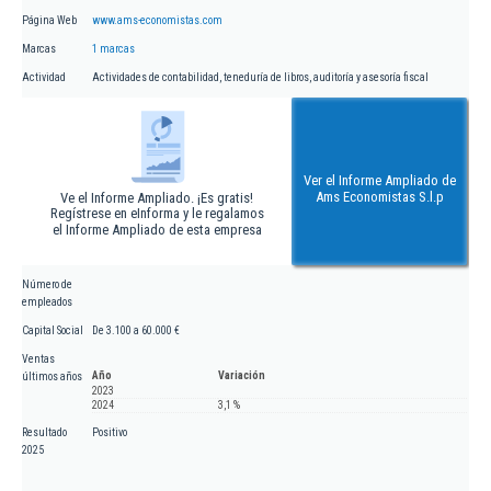
Página Web
www.ams-economistas.com
Marcas
1 marcas
Actividad
Actividades de contabilidad, teneduría de libros, auditoría y asesoría fiscal
Ver el Informe Ampliado de
Ams Economistas S.l.p
Ve el Informe Ampliado. ¡Es gratis!
Regístrese en eInforma y le regalamos
el Informe Ampliado de esta empresa
Número de
empleados
Capital Social
De 3.100 a 60.000 €
Ventas
Año
Variación
últimos años
2023
2024
3,1 %
Resultado
Positivo
2025