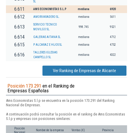
SL
6.611
AMS ECONOMISTAS S.L.P
mediana
6920
6.612
AMORVARADERO SL.
mediana
5611
SERVICIO TECNICO
6.613
998.745
9521
MOVILGO SL.
6.614
GALERIAS AITANA SL
mediana
4712
6.615
P ALCARAZ E HIJOS SL
mediana
4752
TALLERES IGLESIAS
6.616
mediana
4322
CAMPELLO SL
Ver Ranking de Empresas de Alicante
Posición 173.291
en el Ranking de
Empresas Españolas
Ams Economistas S.l.p se encuentra en la posición 173.291 del Ranking
Nacional de Empresas.
A continuación podrá consultar la posición en el ranking de Ams Economistas
S.l.p y empresas con posiciones similares:
Posición
Nombre de la empresa
Ventas (€)
Provincia
Nacional