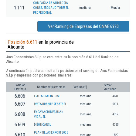
COMPAÑIA DE AUDITORIA
1.111
CONSEJEROS AUDITORES SL
mediana
Murcia
PROFESIONAL
Ver Ranking de Empresas del CNAE 6920
Posición 6.611
en la provincia de
Alicante
Ams Economistas S.l.p se encuentra en la posición 6.611 del Ranking de
Alicante.
A continuación podrá consultar la posición en el ranking de Ams Economistas
S.l.p y empresas con posiciones similares:
Posición
Sector
Nombre de la empresa
Ventas (€)
Provincia
Actividad
6.606
FRUTAS JACINTO SL
mediana
4631
6.607
RESTAURANTE REBATE SL
mediana
5611
EXCAVACIONES JUAN
6.608
mediana
4312
VIDAL SL
6.609
DISONCAR SL
mediana
4755
PLANTILLAS EXPORT 2005
6.610
mediana
1520