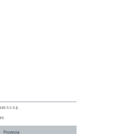
as n.c.o.p..
es:
Provincia