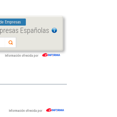
 de Empresas
mpresas Españolas
Información ofrecida por
Información ofrecida por