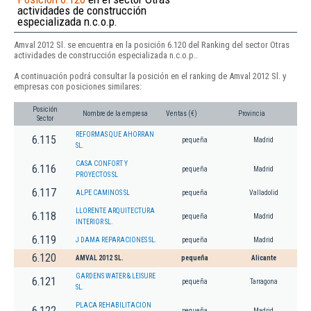
actividades de construcción
especializada n.c.o.p.
Amval 2012 Sl. se encuentra en la posición 6.120 del Ranking del sector Otras
actividades de construcción especializada n.c.o.p..
A continuación podrá consultar la posición en el ranking de Amval 2012 Sl. y
empresas con posiciones similares:
Posición
Nombre de la empresa
Ventas (€)
Provincia
Sector
REFORMAS QUE AHORRAN
6.115
pequeña
Madrid
SL.
CASA CONFORT Y
6.116
pequeña
Madrid
PROYECTOS SL
6.117
ALPE CAMINOS SL
pequeña
Valladolid
LLORENTE ARQUITECTURA
6.118
pequeña
Madrid
INTERIOR SL.
6.119
J DAMA REPARACIONES SL.
pequeña
Madrid
6.120
AMVAL 2012 SL.
pequeña
Alicante
GARDENS WATER & LEISURE
6.121
pequeña
Tarragona
SL.
PLACA REHABILITACION
6.122
pequeña
Madrid