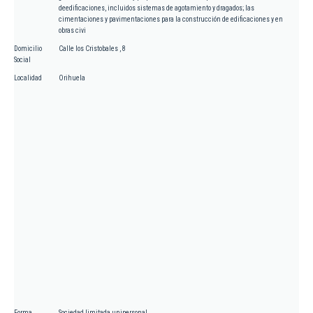
deedificaciones, incluidos sistemas de agotamiento y dragados; las
cimentaciones y pavimentaciones para la construcción de edificaciones y en
obras civi
Domicilio
Calle los Cristobales , 8
Social
Localidad
Orihuela
Forma
Sociedad limitada unipersonal