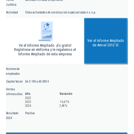
Jurídica
Actividad
Otras actividades de construcción especializada n.c.o.p.
Ver el Informe Ampliado
de Amval 2012 Sl.
Ve el Informe Ampliado. ¡Es gratis!
Regístrese en eInforma y le regalamos el
Informe Ampliado de esta empresa
Número de
empleados
Capital Social
De 3.100 a 60.000 €
Ventas
Año
Variación
últimos años
2022
2023
-16,67 %
2024
2,48 %
Resultado
Positivo
2024