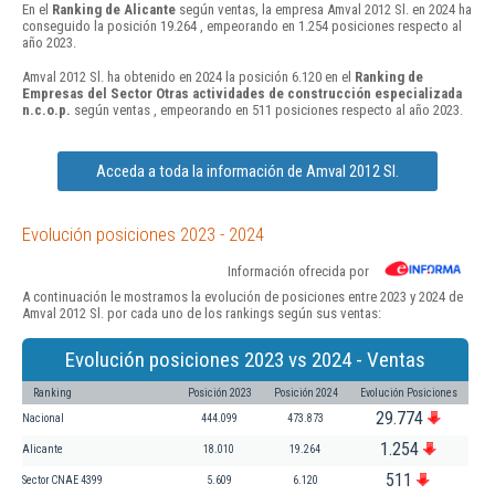
En el
Ranking de Alicante
según ventas, la empresa Amval 2012 Sl. en 2024 ha
conseguido la posición 19.264 , empeorando en 1.254 posiciones respecto al
año 2023.
Amval 2012 Sl. ha obtenido en 2024 la posición 6.120 en el
Ranking de
Empresas del Sector Otras actividades de construcción especializada
n.c.o.p.
según ventas , empeorando en 511 posiciones respecto al año 2023.
Acceda a toda la información de Amval 2012 Sl.
Evolución posiciones 2023 - 2024
Información ofrecida por
A continuación le mostramos la evolución de posiciones entre 2023 y 2024 de
Amval 2012 Sl. por cada uno de los rankings según sus ventas:
Evolución posiciones 2023 vs 2024 - Ventas
Ranking
Posición 2023
Posición 2024
Evolución Posiciones
29.774
Nacional
444.099
473.873
1.254
Alicante
18.010
19.264
511
Sector CNAE 4399
5.609
6.120