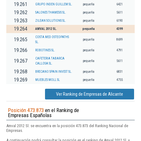
19.261
GRUPO INDEN GUILLEM SL.
pequeña
6421
19.262
SALONES THAMESIS SL.
pequeña
5611
19.263
ZILEAN SOLUTIONS SL.
pequeña
6190
19.264
AMVAL 2012 SL.
pequeña
4399
COSTA MED OSTEOPATHS
19.265
pequeña
8699
SL.
19.266
ROBOTINES SL.
pequeña
4791
CAFETERIA TABARCA
19.267
pequeña
5611
CALLOSA SL.
19.268
BRECANO SPAIN INVEST SL.
pequeña
6831
19.269
MUEBLES MOLL SL
pequeña
4755
Ver Ranking de Empresas de Alicante
Posición 473.873
en el Ranking de
Empresas Españolas
Amval 2012 Sl. se encuentra en la posición 473.873 del Ranking Nacional de
Empresas.
A continuación podrá consultar la posición en el ranking de Amval 2012 Sl. y