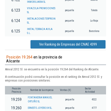
INMOBILIARIA SL
VIVAZOLA PROMOCIONES
6.123
pequeña
Toledo
SL
INSTALACIONES TERPROIN
6.124
pequeña
La Rioja
SL.
INSTAL TERRAZA AVILA
6.125
pequeña
Barcelona
S.L.
Ver Ranking de Empresas del CNAE 4399
Posición 19.264
en la provincia de
Alicante
Amval 2012 Sl. se encuentra en la posición 19.264 del Ranking de Alicante.
A continuación podrá consultar la posición en el ranking de Amval 2012 Sl. y
empresas con posiciones similares:
Posición
Sector
Nombre de la empresa
Ventas (€)
Provincia
Actividad
FONTANERIA MANUEL
19.259
pequeña
4322
ORTUÑO SL
19.260
ERNESTO JOYERO 04 SL.
pequeña
4777