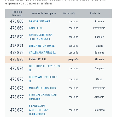
empresas con posiciones similares:
Posición
Nombre de la empresa
Ventas (€)
Provincia
Nacional
473.868
LA RICA COCINA SL.
pequeña
Almería
473.869
TAMEPEL SL
pequeña
Pontevedra
CENTRO DE ESTETICA
473.870
pequeña
Badajoz
SILUETA ZAFRA S.L.
473.871
LISBOA EN TUK TUK SL.
pequeña
Madrid
473.872
VALLEMAR CAPITAL SL.
pequeña
Baleares
473.873
AMVAL 2012 SL.
pequeña
Alicante
G3 GESTION DE PROYECTOS
473.874
pequeña
Zaragoza
SL.
RENOVLAND PROPERTIES
473.875
pequeña
Cádiz
SL.
473.876
MOURIÑO Y BARREIRO SL
pequeña
Pontevedra
VIDES CALIZA SOCIEDAD
473.877
pequeña
Albacete
LIMITADA.
B LANDSCAPE
473.878
ARQUITECTURA Y
pequeña
Barcelona
URBANISMO SL