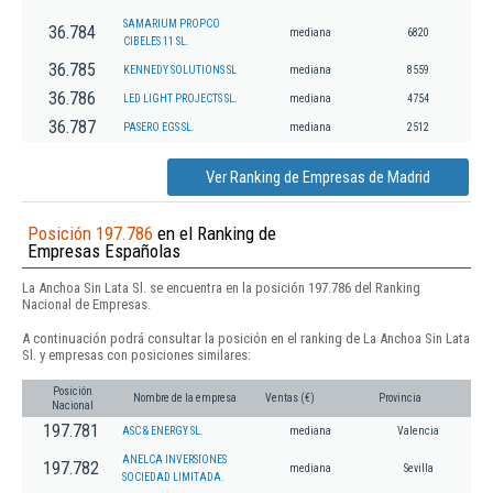
SAMARIUM PROPCO
36.784
mediana
6820
CIBELES 11 SL.
36.785
KENNEDY SOLUTIONS SL
mediana
8559
36.786
LED LIGHT PROJECTS SL.
mediana
4754
36.787
PASERO EGS SL.
mediana
2512
Ver Ranking de Empresas de Madrid
Posición 197.786
en el Ranking de
Empresas Españolas
La Anchoa Sin Lata Sl. se encuentra en la posición 197.786 del Ranking
Nacional de Empresas.
A continuación podrá consultar la posición en el ranking de La Anchoa Sin Lata
Sl. y empresas con posiciones similares:
Posición
Nombre de la empresa
Ventas (€)
Provincia
Nacional
197.781
ASC & ENERGY SL.
mediana
Valencia
ANELCA INVERSIONES
197.782
mediana
Sevilla
SOCIEDAD LIMITADA.