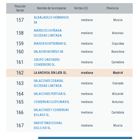
Posición
Nombre de la empresa
Ventas (€)
Provincia
Sector
ALBALADEJO HERMANOS
157
mediana
Murcia
SA
MARISCOS OVIÑANA
158
mediana
Asturias
SOCIEDAD LIMITADA
159
MAISOR KONTSERBAK SL.
mediana
Gipuzkoa
160
SALAONS MORENO SA
mediana
Barcelona
GRUPO CANTABRO
161
mediana
Cantabria
CONSERVERO SL.
162
LA ANCHOA SIN LATA SL.
mediana
Madrid
SALAZONES COBASAL
163
mediana
Granada
SOCIEDAD LIMITADA.
164
SALAZONES PERTUSA SL
mediana
Alicante
165
CONSERVAS GUEYUMAR SL
mediana
Asturias
SALAZONES Y CONSERVAS
166
mediana
Cantabria
BOLADO SL.
SABOR TRADICIONAL
167
mediana
Murcia
SIGLO XXI SL.