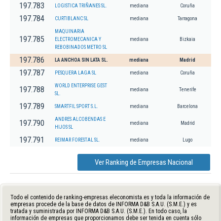
197.783
LOGISTICA TRIÑANES SL.
mediana
Coruña
197.784
CURTIBLANC SL
mediana
Tarragona
MAQUINARIA
197.785
ELECTROMECANICA Y
mediana
Bizkaia
REBOBINADOS METRO SL
197.786
LA ANCHOA SIN LATA SL.
mediana
Madrid
197.787
PESQUERA LAGA SL
mediana
Coruña
WORLD ENTERPRISE GEST
197.788
mediana
Tenerife
SL.
197.789
SMARTFIL SPORT S.L.
mediana
Barcelona
ANDRES ALCOBENDAS E
197.790
mediana
Madrid
HIJOS SL
197.791
REIMAR FORESTAL SL.
mediana
Lugo
Ver Ranking de Empresas Nacional
Todo el contenido de ranking-empresas.eleconomista.es y toda la información de
empresas procede de la base de datos de INFORMA D&B S.A.U. (S.M.E.) y es
tratada y suministrada por INFORMA D&B S.A.U. (S.M.E.). En todo caso, la
información de empresas que proporcionamos debe ser tenida en cuenta sólo