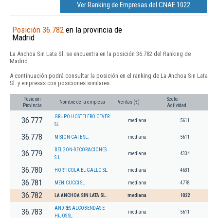
Ver Ranking de Empresas del CNAE 1022
Posición 36.782
en la provincia de
Madrid
La Anchoa Sin Lata Sl. se encuentra en la posición 36.782 del Ranking de
Madrid.
A continuación podrá consultar la posición en el ranking de La Anchoa Sin Lata
Sl. y empresas con posiciones similares:
Posición
Sector
Nombre de la empresa
Ventas (€)
Provincia
Actividad
GRUPO HOSTELERO CEVER
36.777
mediana
5611
SL
36.778
MISION CAFE SL.
mediana
5611
BELGON-DECORACIONES
36.779
mediana
4334
S.L.
36.780
HORTICOLA EL GALLO SL.
mediana
4631
36.781
MENICUCCI SL
mediana
4778
36.782
LA ANCHOA SIN LATA SL.
mediana
1022
ANDRES ALCOBENDAS E
36.783
mediana
5611
HIJOS SL