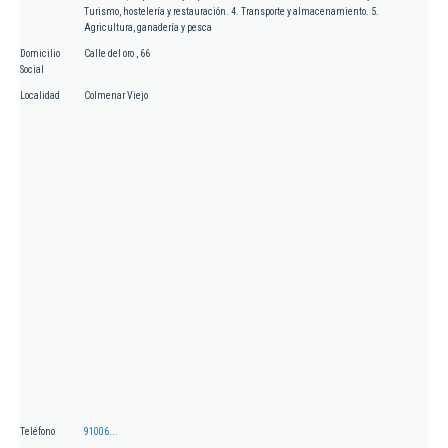
Turismo, hostelería y restauración. 4. Transporte y almacenamiento. 5.
Agricultura, ganadería y pesca
Domicilio
Calle del oro , 66
Social
Localidad
Colmenar Viejo
Teléfono
91006...