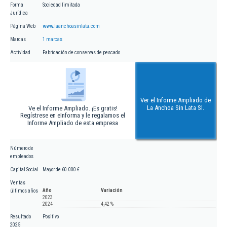
Forma
Sociedad limitada
Jurídica
Página Web
www.laanchoasinlata.com
Marcas
1 marcas
Actividad
Fabricación de conservas de pescado
Ver el Informe Ampliado de
La Anchoa Sin Lata Sl.
Ve el Informe Ampliado. ¡Es gratis!
Regístrese en eInforma y le regalamos el
Informe Ampliado de esta empresa
Número de
empleados
Capital Social
Mayor de 60.000 €
Ventas
Año
Variación
últimos años
2023
2024
4,42 %
Resultado
Positivo
2025