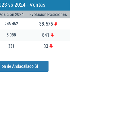
023 vs 2024 - Ventas
Posición 2024
Evolución Posiciones
38.575
246.462
841
5.088
33
331
ión de Andacallado Sl