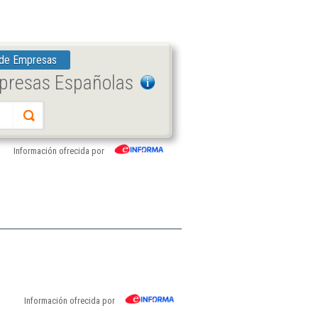
 de Empresas
mpresas Españolas
Información ofrecida por
Información ofrecida por