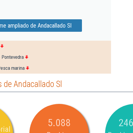
rme ampliado de Andacallado Sl
e Pontevedra
Pesca marina
 de Andacallado Sl
5.088
246
rial