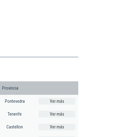
Provincia
Pontevedra
Ver más
Tenerife
Ver más
Castellon
Ver más