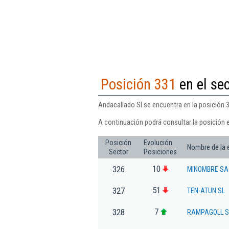
Posición 331
en el se
Andacallado Sl se encuentra en la posición 
A continuación podrá consultar la posición 
Posición
Evolución
Nombre de la
Sector
Posiciones
10
326
MINOMBRE SA
51
327
TEN-ATUN SL
7
328
RAMPAGOLL S