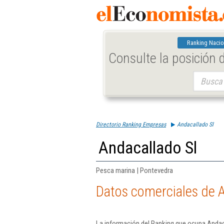
Ranking Nacio
Consulte la posición
Buscar:
Directorio Ranking Empresas
Andacallado Sl
Andacallado Sl
Pesca marina | Pontevedra
Datos comerciales de A
La información del Ranking que ocupa Andaca