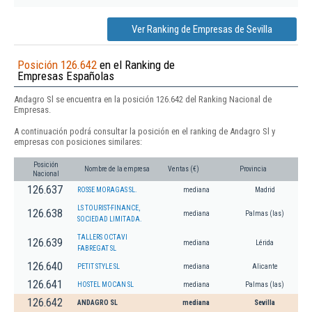
Ver Ranking de Empresas de Sevilla
Posición 126.642
en el Ranking de
Empresas Españolas
Andagro Sl se encuentra en la posición 126.642 del Ranking Nacional de
Empresas.
A continuación podrá consultar la posición en el ranking de Andagro Sl y
empresas con posiciones similares:
Posición
Nombre de la empresa
Ventas (€)
Provincia
Nacional
126.637
ROSSE MORAGAS SL.
mediana
Madrid
LS TOURIST-FINANCE,
126.638
mediana
Palmas (las)
SOCIEDAD LIMITADA.
TALLERS OCTAVI
126.639
mediana
Lérida
FABREGAT SL
126.640
PETIT STYLE SL
mediana
Alicante
126.641
HOSTEL MOCAN SL
mediana
Palmas (las)
126.642
ANDAGRO SL
mediana
Sevilla