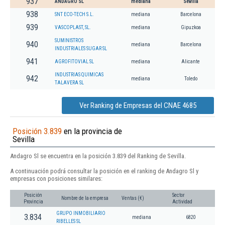
937
ANDAGRO SL
mediana
Sevilla
938
SNT ECO-TECH S.L.
mediana
Barcelona
939
VASCOPLAST, SL.
mediana
Gipuzkoa
SUMINISTROS
940
mediana
Barcelona
INDUSTRIALES SUGAR SL
941
AGROFITOVIAL SL
mediana
Alicante
INDUSTRIAS QUIMICAS
942
mediana
Toledo
TALAVERA SL
Ver Ranking de Empresas del CNAE 4685
Posición 3.839
en la provincia de
Sevilla
Andagro Sl se encuentra en la posición 3.839 del Ranking de Sevilla.
A continuación podrá consultar la posición en el ranking de Andagro Sl y
empresas con posiciones similares:
Posición
Sector
Nombre de la empresa
Ventas (€)
Provincia
Actividad
GRUPO INMOBILIARIO
3.834
mediana
6820
RIBELLES SL