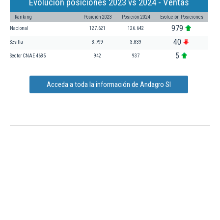
Evolución posiciones 2023 vs 2024 - Ventas
Ranking
Posición 2023
Posición 2024
Evolución Posiciones
979
Nacional
127.621
126.642
40
Sevilla
3.799
3.839
5
Sector CNAE 4685
942
937
Acceda a toda la información de Andagro Sl