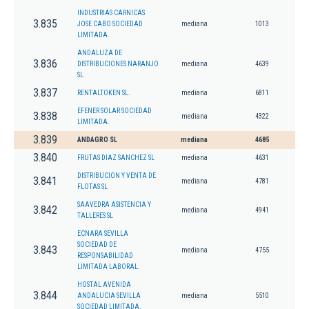
INDUSTRIAS CARNICAS
3.835
JOSE CABO SOCIEDAD
mediana
1013
LIMITADA.
ANDALUZA DE
3.836
DISTRIBUCIONES NARANJO
mediana
4639
SL
3.837
RENTALTOKEN SL.
mediana
6811
EFENER SOLAR SOCIEDAD
3.838
mediana
4322
LIMITADA.
3.839
ANDAGRO SL
mediana
4685
3.840
FRUTAS DIAZ SANCHEZ SL
mediana
4631
DISTRIBUCION Y VENTA DE
3.841
mediana
4781
FLOTAS SL
SAAVEDRA ASISTENCIA Y
3.842
mediana
4941
TALLERES SL
ECNARA SEVILLA
SOCIEDAD DE
3.843
mediana
4755
RESPONSABILIDAD
LIMITADA LABORAL.
HOSTAL AVENIDA
3.844
ANDALUCIA SEVILLA
mediana
5510
SOCIEDAD LIMITADA.