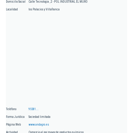
Domicilio Social
Calle Tecnologia , 2 - POL INDUSTRIAL EL MURO
Localidad
los Palacios y Villafranca
Teléfono
95581...
Forma Jurídica
Sociedad limitada
Página Web
www.andagro.es
Actividad
Comercio al por mayor de productos químicos