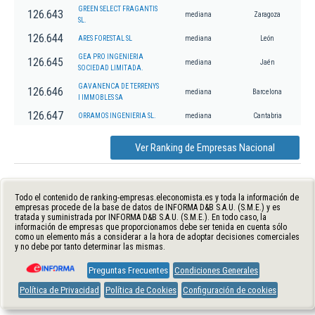
GREEN SELECT FRAGANTIS
126.643
mediana
Zaragoza
SL.
126.644
ARES FORESTAL SL
mediana
León
GEA PRO INGENIERIA
126.645
mediana
Jaén
SOCIEDAD LIMITADA.
GAVANENCA DE TERRENYS
126.646
mediana
Barcelona
I IMMOBLES SA
126.647
ORRAMOS INGENIERIA SL.
mediana
Cantabria
Ver Ranking de Empresas Nacional
Todo el contenido de ranking-empresas.eleconomista.es y toda la información de
empresas procede de la base de datos de INFORMA D&B S.A.U. (S.M.E.) y es
tratada y suministrada por INFORMA D&B S.A.U. (S.M.E.). En todo caso, la
información de empresas que proporcionamos debe ser tenida en cuenta sólo
como un elemento más a considerar a la hora de adoptar decisiones comerciales
y no debe por tanto determinar las mismas.
Preguntas Frecuentes
Condiciones Generales
Política de Privacidad
Política de Cookies
Configuración de cookies