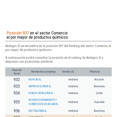
Posición 937
en el sector Comercio
al por mayor de productos químicos
Andagro Sl se encuentra en la posición 937 del Ranking del sector Comercio al
por mayor de productos químicos.
A continuación podrá consultar la posición en el ranking de Andagro Sl y
empresas con posiciones similares:
Posición
Nombre de la empresa
Ventas (€)
Provincia
Sector
932
ADIPLAS SL
mediana
Alicante
933
IMPROVE QUIMIA SL.
mediana
Barcelona
934
DOMUS CATALUÑA SL
mediana
Lérida
ACONDICIONAMIENTO Y
935
mediana
Gipuzkoa
CORRECCION DE AGUAS SL
936
EDE TEQUIMA SL
mediana
Barcelona