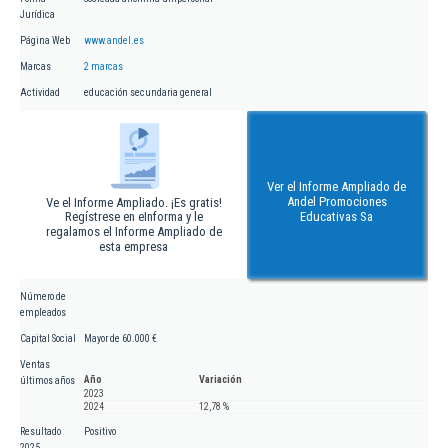
Jurídica
Página Web
www.andel.es
Marcas
2 marcas
Actividad
educación secundaria general
Ver el Informe Ampliado de
Andel Promociones
Ve el Informe Ampliado. ¡Es gratis!
Regístrese en eInforma y le
Educativas Sa
regalamos el Informe Ampliado de
esta empresa
Número de
empleados
Capital Social
Mayor de 60.000 €
Ventas
Año
Variación
últimos años
2023
2024
12,78 %
Resultado
Positivo
2025