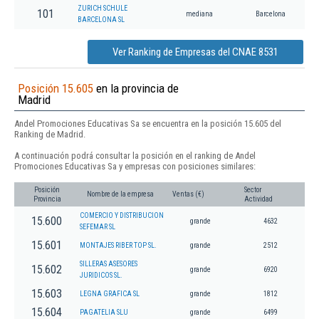
ZURICH SCHULE
101
mediana
Barcelona
BARCELONA SL
Ver Ranking de Empresas del CNAE 8531
Posición 15.605
en la provincia de
Madrid
Andel Promociones Educativas Sa se encuentra en la posición 15.605 del
Ranking de Madrid.
A continuación podrá consultar la posición en el ranking de Andel
Promociones Educativas Sa y empresas con posiciones similares:
Posición
Sector
Nombre de la empresa
Ventas (€)
Provincia
Actividad
COMERCIO Y DISTRIBUCION
15.600
grande
4632
SEFEMAR SL
15.601
MONTAJES RIBER TOP SL.
grande
2512
SILLERAS ASESORES
15.602
grande
6920
JURIDICOS SL.
15.603
LEGNA GRAFICA SL
grande
1812
15.604
PAGATELIA SLU
grande
6499