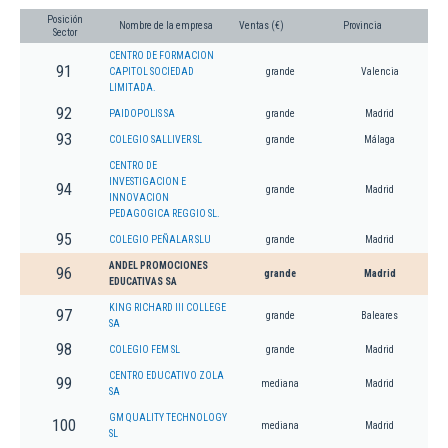
Posición
Nombre de la empresa
Ventas (€)
Provincia
Sector
CENTRO DE FORMACION
91
CAPITOL SOCIEDAD
grande
Valencia
LIMITADA.
92
PAIDOPOLIS SA
grande
Madrid
93
COLEGIO SALLIVER SL
grande
Málaga
CENTRO DE
INVESTIGACION E
94
grande
Madrid
INNOVACION
PEDAGOGICA REGGIO SL.
95
COLEGIO PEÑALAR SLU
grande
Madrid
ANDEL PROMOCIONES
96
grande
Madrid
EDUCATIVAS SA
KING RICHARD III COLLEGE
97
grande
Baleares
SA
98
COLEGIO FEM SL
grande
Madrid
CENTRO EDUCATIVO ZOLA
99
mediana
Madrid
SA
GM QUALITY TECHNOLOGY
100
mediana
Madrid
SL