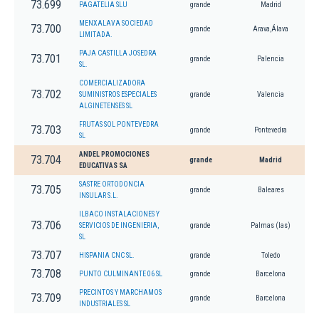
73.699
PAGATELIA SLU
grande
Madrid
MENXALAVA SOCIEDAD
73.700
grande
Arava,Álava
LIMITADA.
PAJA CASTILLA JOSEDRA
73.701
grande
Palencia
SL.
COMERCIALIZADORA
73.702
SUMINISTROS ESPECIALES
grande
Valencia
ALGINETENSES SL
FRUTAS SOL PONTEVEDRA
73.703
grande
Pontevedra
SL
ANDEL PROMOCIONES
73.704
grande
Madrid
EDUCATIVAS SA
SASTRE ORTODONCIA
73.705
grande
Baleares
INSULAR S.L.
ILBACO INSTALACIONES Y
73.706
SERVICIOS DE INGENIERIA,
grande
Palmas (las)
SL
73.707
HISPANIA CNC SL.
grande
Toledo
73.708
PUNTO CULMINANTE 06 SL
grande
Barcelona
PRECINTOS Y MARCHAMOS
73.709
grande
Barcelona
INDUSTRIALES SL