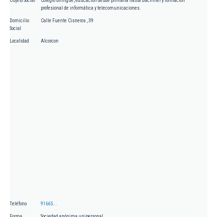
Objeto Social
Colegio bilingüe, educación desde primaria hasta Bachiller y formación
profesional de informática y telecomunicaciones.
Domicilio
Calle Fuente Cisneros , 39
Social
Localidad
Alcorcon
Teléfono
91665...
Forma
Sociedad anónima unipersonal