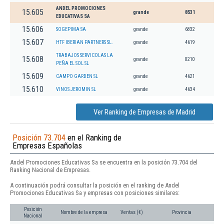
ANDEL PROMOCIONES
15.605
grande
8531
EDUCATIVAS SA
15.606
SOGEPIMA SA
grande
6832
15.607
HTF IBERIAN PARTNERS SL.
grande
4619
TRABAJOS SERVICOLAS LA
15.608
grande
0210
PEÑA EL SOL SL
15.609
CAMPO GARDEN SL
grande
4621
15.610
VINOS JEROMIN SL
grande
4634
Ver Ranking de Empresas de Madrid
Posición 73.704
en el Ranking de
Empresas Españolas
Andel Promociones Educativas Sa se encuentra en la posición 73.704 del
Ranking Nacional de Empresas.
A continuación podrá consultar la posición en el ranking de Andel
Promociones Educativas Sa y empresas con posiciones similares:
Posición
Nombre de la empresa
Ventas (€)
Provincia
Nacional