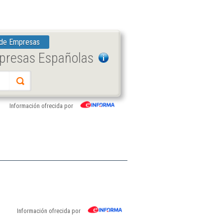
 de Empresas
mpresas Españolas
Información ofrecida por
Información ofrecida por