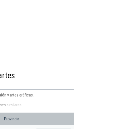
artes
ión y artes gráficas.
nes similares:
Provincia