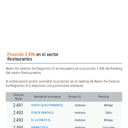
Posición 2.496
en el sector
Restaurantes
Anero De Gestion De Negocios Sl se encuentra en la posición 2.496 del Ranking
del sector Restaurantes.
A continuación podrá consultar la posición en el ranking de Anero De Gestion
De Negocios Sl y empresas con posiciones similares:
Posición
Nombre de la empresa
Ventas (€)
Provincia
Sector
2.491
VENTA LA BUTIBAMBA SL
mediana
Málaga
2.492
PUNTA PAMOA SL.
mediana
Cádiz
2.493
EL OJOPATIO SL.
mediana
Málaga
2.494
MARMITON SL
mediana
Gipuzkoa