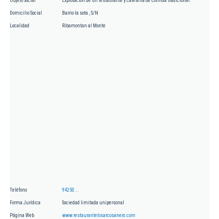
Objeto Social
Explotación de un restaurante y cafetería de comida tradicional.
Domicilio Social
Barrio la sota , S/N
Localidad
Ribamontan al Monte
Teléfono
94250...
Forma Jurídica
Sociedad limitada unipersonal
Página Web
www.restaurantelosarcosanero.com