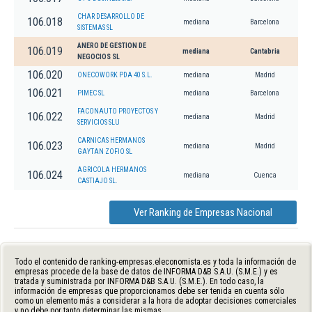
CHAR DESARROLLO DE
106.018
mediana
Barcelona
SISTEMAS SL
ANERO DE GESTION DE
106.019
mediana
Cantabria
NEGOCIOS SL
106.020
ONECOWORK PDA 40 S.L.
mediana
Madrid
106.021
PIMEC SL
mediana
Barcelona
FACONAUTO PROYECTOS Y
106.022
mediana
Madrid
SERVICIOS SLU
CARNICAS HERMANOS
106.023
mediana
Madrid
GAYTAN ZOFIO SL
AGRICOLA HERMANOS
106.024
mediana
Cuenca
CASTIAJO SL.
Ver Ranking de Empresas Nacional
Todo el contenido de ranking-empresas.eleconomista.es y toda la información de
empresas procede de la base de datos de INFORMA D&B S.A.U. (S.M.E.) y es
tratada y suministrada por INFORMA D&B S.A.U. (S.M.E.). En todo caso, la
información de empresas que proporcionamos debe ser tenida en cuenta sólo
como un elemento más a considerar a la hora de adoptar decisiones comerciales
y no debe por tanto determinar las mismas.