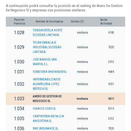
A continuación podrá consultar la posición en el ranking de Anero De Gestion
De Negocios Sl y empresas con posiciones similares:
Posición
Sector
Nombre de la empresa
Ventas (€)
Provincia
Actividad
TIENDAS ESTELA NORTE
1.028
mediana
4740
SOCIEDAD LIMITADA.
TECAN EMBALAJE
1.029
INDUSTRIAL SOCIEDAD
mediana
7020
LIMITADA.
JOSE MANUEL SAN
1.030
mediana
2512
MARTIN, S.L.
1.031
FERRETERIA SANTANDER SL
mediana
4684
IMPERMEABILIZADOS
1.032
ALBAÑILERIA LOPEZ
mediana
4101
RESTEGUI SL.
ANERO DE GESTION DE
1.033
mediana
5611
NEGOCIOS SL
1.034
IGNACIO COBO SL
mediana
3315
CARPINTERIA METALICA
1.035
mediana
2512
ANGUSTINA SL
1.036
BMC ASSURANCE, SL.
mediana
7020