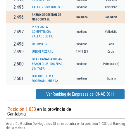
2.495
TAPES I VINS REBOLL S.L.
mediana
Barcelona
ANERO DE GESTION DE
2.496
mediana
Cantabria
NEGOCIOS SL
PIZZERIA LA
2.497
COMPETENCIA
mediana
Valladolid
VALLADOLID I SL.
2.498
OLEOMIEL SL
mediana
Jaén
2.499
UNION PIZZA SL
1.945.583
Ceuta
GRAN CANARIA OCEAN
2.500
BEACH CLUB, SOCIEDAD
mediana
Palmas (las)
LIMITADA.
H 31 HOSTELERIA
2.501
mediana
Bizkaia
SOCIEDAD LIMITADA.
Ver Ranking de Empresas del CNAE 5611
Posición 1.033
en la provincia de
Cantabria
Anero De Gestion De Negocios Sl se encuentra en la posición 1.033 del Ranking
de Cantabria.