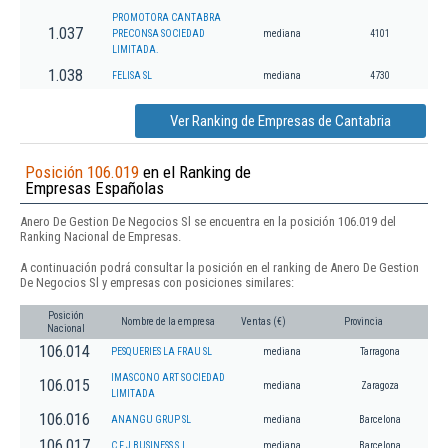
PROMOTORA CANTABRA
1.037
PRECONSA SOCIEDAD
mediana
4101
LIMITADA.
1.038
FELISA SL
mediana
4730
Ver Ranking de Empresas de Cantabria
Posición 106.019
en el Ranking de
Empresas Españolas
Anero De Gestion De Negocios Sl se encuentra en la posición 106.019 del
Ranking Nacional de Empresas.
A continuación podrá consultar la posición en el ranking de Anero De Gestion
De Negocios Sl y empresas con posiciones similares:
Posición
Nombre de la empresa
Ventas (€)
Provincia
Nacional
106.014
PESQUERIES LA FRAU SL
mediana
Tarragona
IMASCONO ART SOCIEDAD
106.015
mediana
Zaragoza
LIMITADA
106.016
ANANGU GRUP SL
mediana
Barcelona
106.017
C F J BUSINESS S.L.
mediana
Barcelona