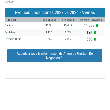
ventas:
Evolución posiciones 2023 vs 2024 - Ventas
Ranking
Posición 2023
Posición 2024
Evolución Posiciones
11.082
Nacional
117.101
106.019
124
Cantabria
1.157
1.033
558
Sector CNAE 5611
3.054
2.496
Acceda a toda la información de Anero De Gestion De
Negocios Sl