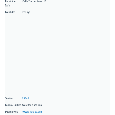
Domicilio
Calle Tramuntana , 15
Social
Localidad
Polinya
Teléfono
93345...
Forma Jurídica
Sociedad anónima
Página Web
www.aneto-sa.com