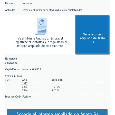
Marcas
6 marcas
Actividad
Comercio al por mayor de otros productos semielaborados
Ver el Informe
Ampliado de Aneto
Ve el Informe Ampliado. ¡Es gratis!
Regístrese en eInforma y le regalamos el
Sa
Informe Ampliado de esta empresa
Número de
empleados
Capital Social
Mayor de 60.000 €
Ventas últimos
Año
Variación
años
2022
2023
-16,15 %
2024
-6,51 %
Resultado 2024
Positivo
Accede al Informe ampliado de Aneto Sa