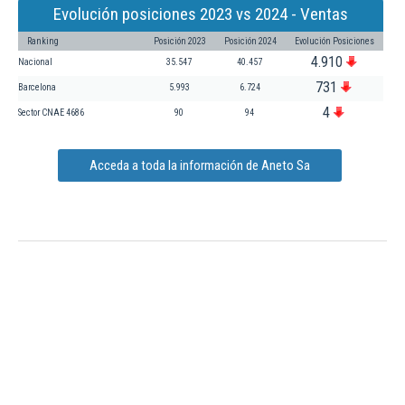
Evolución posiciones 2023 vs 2024 - Ventas
Ranking
Posición 2023
Posición 2024
Evolución Posiciones
4.910
Nacional
35.547
40.457
731
Barcelona
5.993
6.724
4
Sector CNAE 4686
90
94
Acceda a toda la información de Aneto Sa