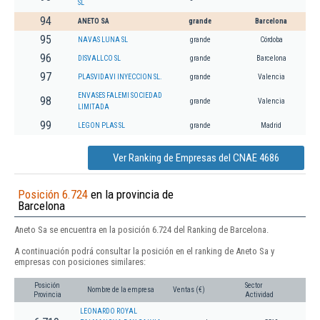
SL
94
ANETO SA
grande
Barcelona
95
NAVAS LUNA SL
grande
Córdoba
96
DISVALLCO SL
grande
Barcelona
97
PLASVIDAVI INYECCION SL.
grande
Valencia
ENVASES FALEMI SOCIEDAD
98
grande
Valencia
LIMITADA
99
LEGON PLAS SL
grande
Madrid
Ver Ranking de Empresas del CNAE 4686
Posición 6.724
en la provincia de
Barcelona
Aneto Sa se encuentra en la posición 6.724 del Ranking de Barcelona.
A continuación podrá consultar la posición en el ranking de Aneto Sa y
empresas con posiciones similares:
Posición
Sector
Nombre de la empresa
Ventas (€)
Provincia
Actividad
LEONARDO ROYAL