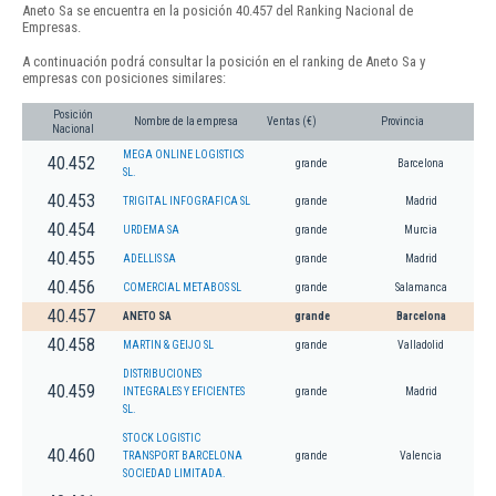
Aneto Sa se encuentra en la posición 40.457 del Ranking Nacional de
Empresas.
A continuación podrá consultar la posición en el ranking de Aneto Sa y
empresas con posiciones similares:
Posición
Nombre de la empresa
Ventas (€)
Provincia
Nacional
MEGA ONLINE LOGISTICS
40.452
grande
Barcelona
SL.
40.453
TRIGITAL INFOGRAFICA SL
grande
Madrid
40.454
URDEMA SA
grande
Murcia
40.455
ADELLIS SA
grande
Madrid
40.456
COMERCIAL METABOS SL
grande
Salamanca
40.457
ANETO SA
grande
Barcelona
40.458
MARTIN & GEIJO SL
grande
Valladolid
DISTRIBUCIONES
40.459
INTEGRALES Y EFICIENTES
grande
Madrid
SL.
STOCK LOGISTIC
40.460
TRANSPORT BARCELONA
grande
Valencia
SOCIEDAD LIMITADA.