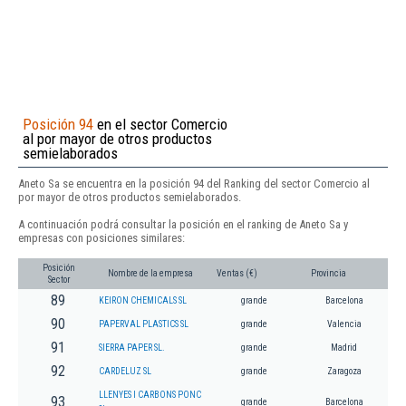
Posición 94
en el sector Comercio
al por mayor de otros productos
semielaborados
Aneto Sa se encuentra en la posición 94 del Ranking del sector Comercio al
por mayor de otros productos semielaborados.
A continuación podrá consultar la posición en el ranking de Aneto Sa y
empresas con posiciones similares:
Posición
Nombre de la empresa
Ventas (€)
Provincia
Sector
89
KEIRON CHEMICALS SL
grande
Barcelona
90
PAPERVAL PLASTICS SL
grande
Valencia
91
SIERRA PAPER SL.
grande
Madrid
92
CARDELUZ SL
grande
Zaragoza
LLENYES I CARBONS PONC
93
grande
Barcelona