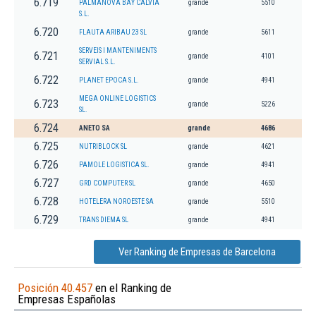
6.719
PALMANOVA BAY CALVIA
grande
5510
S.L.
6.720
FLAUTA ARIBAU 23 SL
grande
5611
SERVEIS I MANTENIMENTS
6.721
grande
4101
SERVIAL S.L.
6.722
PLANET EPOCA S.L.
grande
4941
MEGA ONLINE LOGISTICS
6.723
grande
5226
SL.
6.724
ANETO SA
grande
4686
6.725
NUTRIBLOCK SL
grande
4621
6.726
PAMOLE LOGISTICA SL.
grande
4941
6.727
GRD COMPUTER SL
grande
4650
6.728
HOTELERA NOROESTE SA
grande
5510
6.729
TRANS DIEMA SL
grande
4941
Ver Ranking de Empresas de Barcelona
Posición 40.457
en el Ranking de
Empresas Españolas