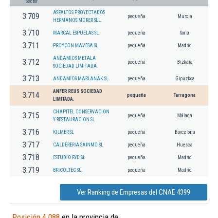
Sector
ASFALTOS PROYECTADOS
3.709
pequeña
Murcia
HERMANOS MORER SLL.
3.710
MARCAL ESPUELAS SL.
pequeña
Soria
3.711
PROYCON MAVESA SL
pequeña
Madrid
ANDAMIOS METALA
3.712
pequeña
Bizkaia
SOCIEDAD LIMITADA.
3.713
ANDAMIOS MARLANAK SL.
pequeña
Gipuzkoa
ANFER REUS SOCIEDAD
3.714
pequeña
Tarragona
LIMITADA.
CHAPITEL CONSERVACION
3.715
pequeña
Málaga
Y RESTAURACION SL
3.716
KILMER SL
pequeña
Barcelona
3.717
CALDERERIA SAINMO SL
pequeña
Huesca
3.718
ESTUDIO RYD SL
pequeña
Madrid
3.719
BRICOLTEC SL.
pequeña
Madrid
Ver Ranking de Empresas del CNAE 4399
Posición 4.088
en la provincia de