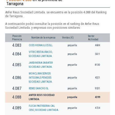
Tarragona
Anfer Reus Sociedad Limitada. se encuentra en la posición 4.088 del Ranking
de Tarragona.
A continuación podrá consultar la posición en el ranking de Anfer Reus
Sociedad Limitada. y empresas con posiciones similares:
Posición
Sector
Nombre de la empresa
Ventas (€)
Provincia
Actividad
4.083
COES HIDRAULICS SLL
pequeña
4684
VITRIC RESTAURACIO,
4.084
pequeña
5611
SOCIEDAD LIMITADA.
JARDINERIA SABATER
4.085
pequeña
8130
SOCIEDAD LIMITADA.
MONCLIMA SERVEIS
4.086
INTEGRALS PENEDES
pequeña
4321
SOCIEDAD LIMITADA.
4.087
REMEI SANCHO SL
pequeña
9531
ANFER REUS SOCIEDAD
4.088
pequeña
4399
LIMITADA.
FLECA PASTISSERIA CAL
4.089
pequeña
4724
CESC, SOCIEDAD LIMITADA.