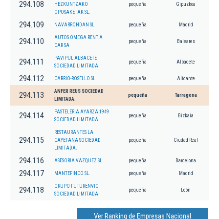
294.108
HEZKUNTZAKO
pequeña
Gipuzkoa
OPOSAKETAK SL.
294.109
NAVARRONDAN SL
pequeña
Madrid
AUTOS OMEGA RENT A
294.110
pequeña
Baleares
CAR SA
PAVIPUL ALBACETE
294.111
pequeña
Albacete
SOCIEDAD LIMITADA
294.112
CARRIO-ROSELLO SL
pequeña
Alicante
ANFER REUS SOCIEDAD
294.113
pequeña
Tarragona
LIMITADA.
PASTELERIA AYARZA 1949
294.114
pequeña
Bizkaia
SOCIEDAD LIMITADA
RESTAURANTES LA
294.115
CAYETANA SOCIEDAD
pequeña
Ciudad Real
LIMITADA.
294.116
ASESORIA VAZQUEZ SL
pequeña
Barcelona
294.117
MANTEFINCO SL.
pequeña
Madrid
GRUPO FUTURENVIO
294.118
pequeña
León
SOCIEDAD LIMITADA
Ver Ranking de Empresas Nacional