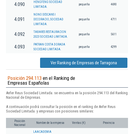
HENGFENG SOCIEDAD
4.090
pequeña
4690
LIMITADA.
NONO DESCANS I
4.091
DECORACIO, SOCIEDAD
pequeña
4711
LIMITADA.
TABARES RESTAURACION
4.092
pequeña
5611
2023 SOCIEDAD LIMITADA.
PATRAN COSTA DORADA
4.093
pequeña
4299
SOCIEDAD LIMITADA.
Ver Ranking de Empresas de Tarragona
Posición 294.113
en el Ranking de
Empresas Españolas
Anfer Reus Sociedad Limitada. se encuentra en la posición 294.113 del Ranking
Nacional de Empresas.
A continuación podrá consultar la posición en el ranking de Anfer Reus
Sociedad Limitada. y empresas con posiciones similares:
Posición
Nombre de la empresa
Ventas (€)
Provincia
Nacional
LAACADEMIA