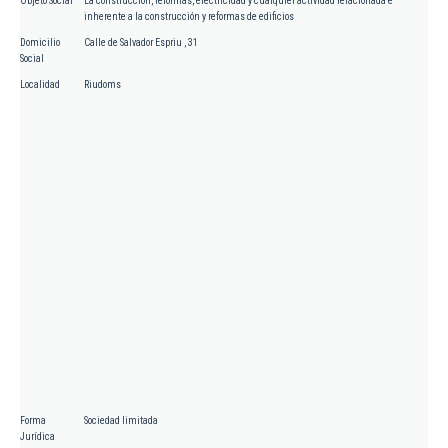
Objeto Social
La construcción, reformas, electricidad y cualquier actividad relacionada e
inherente a la construcción y reformas de edificios
Domicilio
Calle de Salvador Espriu , 31
Social
Localidad
Riudoms
Forma
Sociedad limitada
Jurídica