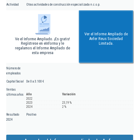
Actividad
Otras actividades de construcción especializada n.c.o.p.
Ver el Informe Ampliado de
Anfer Reus Sociedad
Ve el Informe Ampliado. ¡Es gratis!
Regístrese en eInforma y le
Limitada.
regalamos el Informe Ampliado de
esta empresa
Número de
empleados
Capital Social
De 0 a 3.100 €
Ventas
Año
Variación
últimos años
2022
2023
23,19 %
2024
2 %
Resultado
Positivo
2024