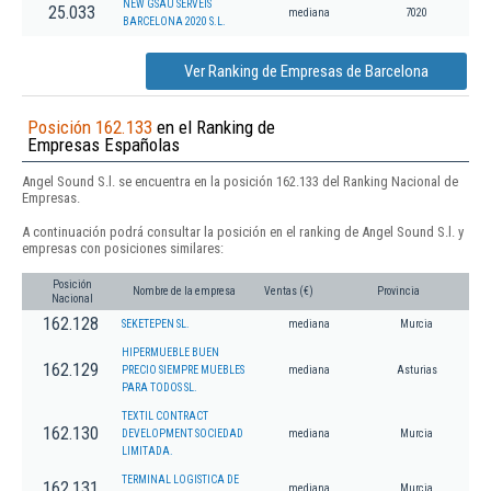
NEW GSAU SERVEIS
25.033
mediana
7020
BARCELONA 2020 S.L.
Ver Ranking de Empresas de Barcelona
Posición 162.133
en el Ranking de
Empresas Españolas
Angel Sound S.l. se encuentra en la posición 162.133 del Ranking Nacional de
Empresas.
A continuación podrá consultar la posición en el ranking de Angel Sound S.l. y
empresas con posiciones similares:
Posición
Nombre de la empresa
Ventas (€)
Provincia
Nacional
162.128
SEKETEPEN SL.
mediana
Murcia
HIPERMUEBLE BUEN
162.129
PRECIO SIEMPRE MUEBLES
mediana
Asturias
PARA TODOS SL.
TEXTIL CONTRACT
162.130
DEVELOPMENT SOCIEDAD
mediana
Murcia
LIMITADA.
TERMINAL LOGISTICA DE
162.131
mediana
Murcia