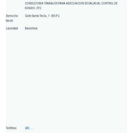
CONSULTORIA TRABAJOS PARA ADECUACION DE SALAS AL CONTROL DE
SONIDO. ETC
Domicilio
Calle Santa Tecla , 1 - BIS P 2
Social
Localidad
Barcelona
Teléfono
680.....