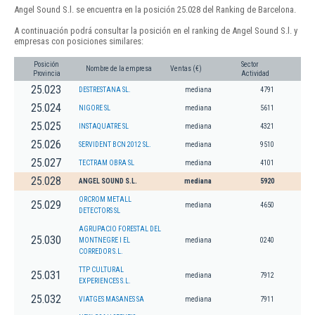
Angel Sound S.l. se encuentra en la posición 25.028 del Ranking de Barcelona.
A continuación podrá consultar la posición en el ranking de Angel Sound S.l. y
empresas con posiciones similares:
Posición
Sector
Nombre de la empresa
Ventas (€)
Provincia
Actividad
25.023
DESTRESTANA SL.
mediana
4791
25.024
NIGORE SL
mediana
5611
25.025
INSTAQUATRE SL
mediana
4321
25.026
SERVIDENT BCN 2012 SL.
mediana
9510
25.027
TECTRAM OBRA SL
mediana
4101
25.028
ANGEL SOUND S.L.
mediana
5920
ORCROM METALL
25.029
mediana
4650
DETECTORS SL
AGRUPACIO FORESTAL DEL
25.030
MONTNEGRE I EL
mediana
0240
CORREDOR S.L.
TTP CULTURAL
25.031
mediana
7912
EXPERIENCES S.L.
25.032
VIATGES MASANES SA
mediana
7911