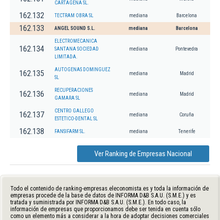
CARTAGENA SL.
162.132
TECTRAM OBRA SL
mediana
Barcelona
162.133
ANGEL SOUND S.L.
mediana
Barcelona
ELECTROMECANICA
162.134
SANTANA SOCIEDAD
mediana
Pontevedra
LIMITADA.
AUTOGENAS DOMINGUEZ
162.135
mediana
Madrid
SL
RECUPERACIONES
162.136
mediana
Madrid
GAMARA SL
CENTRO GALLEGO
162.137
mediana
Coruña
ESTETICO-DENTAL SL
162.138
FANSIFARM SL.
mediana
Tenerife
Ver Ranking de Empresas Nacional
Todo el contenido de ranking-empresas.eleconomista.es y toda la información de
empresas procede de la base de datos de INFORMA D&B S.A.U. (S.M.E.) y es
tratada y suministrada por INFORMA D&B S.A.U. (S.M.E.). En todo caso, la
información de empresas que proporcionamos debe ser tenida en cuenta sólo
como un elemento más a considerar a la hora de adoptar decisiones comerciales