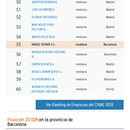
50
BARTIVES ESPAÑA SL.
mediana
Madrid
51
JCM COURRIERS SL
mediana
Madrid
52
ELEFANT RECORDS SL
mediana
Madrid
MAD MUSIC VINYL
53
mediana
Madrid
FACTORY SL.
54
MENOS DOCE DB SL
mediana
Madrid
55
ANGEL SOUND S.L.
mediana
Barcelona
BANDA SONORA ORIGINAL
56
mediana
Barcelona
SL
57
GREEN SOUND SLL.
mediana
Madrid
58
MUSIC LIBRARY & SFX S.L.
mediana
Madrid
59
SOUNDMEANS S.A.
mediana
Barcelona
ADRIATICO RECORDS
60
mediana
Sevilla
SOCIEDAD LIMITADA.
Ver Ranking de Empresas del CNAE 5920
Posición 25.028
en la provincia de
Barcelona