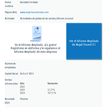
Forma
Sociedad limitada
Jurídica
Página Web
www.angelsoundstudio.com
Actividad
Actividades de grabación de sonido y Edición musical
Ver el Informe Ampliado
de Angel Sound S.l.
Ve el Informe Ampliado. ¡Es gratis!
Regístrese en eInforma y le regalamos el
Informe Ampliado de esta empresa
Número de
empleados
Capital Social
De 0 a 3.100 €
Ventas
Año
Variación
últimos años
2022
2023
12,77 %
2024
107,17 %
Resultado
Positivo
2024