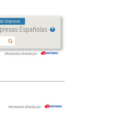
 de Empresas
mpresas Españolas
Información ofrecida por
Información ofrecida por