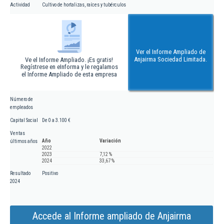
Actividad
Cultivo de hortalizas, raíces y tubérculos
Ver el Informe Ampliado de
Anjairma Sociedad Limitada.
Ve el Informe Ampliado. ¡Es gratis!
Regístrese en eInforma y le regalamos
el Informe Ampliado de esta empresa
Número de
empleados
Capital Social
De 0 a 3.100 €
Ventas
Año
Variación
últimos años
2022
2023
7,12 %
2024
33,67 %
Resultado
Positivo
2024
Accede al Informe ampliado de Anjairma