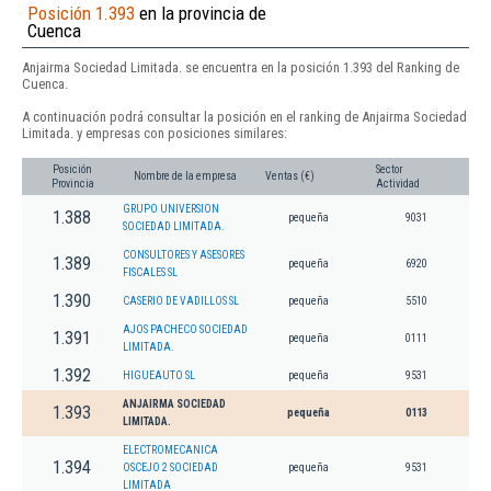
Posición 1.393
en la provincia de
Cuenca
Anjairma Sociedad Limitada. se encuentra en la posición 1.393 del Ranking de
Cuenca.
A continuación podrá consultar la posición en el ranking de Anjairma Sociedad
Limitada. y empresas con posiciones similares:
Posición
Sector
Nombre de la empresa
Ventas (€)
Provincia
Actividad
GRUPO UNIVERSION
1.388
pequeña
9031
SOCIEDAD LIMITADA.
CONSULTORES Y ASESORES
1.389
pequeña
6920
FISCALES SL
1.390
CASERIO DE VADILLOS SL
pequeña
5510
AJOS PACHECO SOCIEDAD
1.391
pequeña
0111
LIMITADA.
1.392
HIGUEAUTO SL
pequeña
9531
ANJAIRMA SOCIEDAD
1.393
pequeña
0113
LIMITADA.
ELECTROMECANICA
1.394
OSCEJO 2 SOCIEDAD
pequeña
9531
LIMITADA