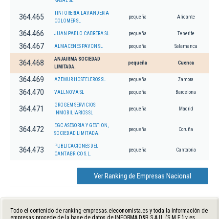
RASAL SL
TINTORERIA LAVANDERIA
364.465
pequeña
Alicante
COLOMER SL
364.466
JUAN PABLO CABRERA SL.
pequeña
Tenerife
364.467
ALMACENES PAVON SL
pequeña
Salamanca
ANJAIRMA SOCIEDAD
364.468
pequeña
Cuenca
LIMITADA.
364.469
AZEMUR HOSTELEROS SL
pequeña
Zamora
364.470
VALLNOVA SL
pequeña
Barcelona
GROGEM SERVICIOS
364.471
pequeña
Madrid
INMOBILIARIOS SL
EGC ASESORIA Y GESTION,
364.472
pequeña
Coruña
SOCIEDAD LIMITADA.
PUBLICACIONES DEL
364.473
pequeña
Cantabria
CANTABRICO S.L.
Ver Ranking de Empresas Nacional
Todo el contenido de ranking-empresas.eleconomista.es y toda la información de
empresas procede de la base de datos de INFORMA D&B S.A.U. (S.M.E.) y es