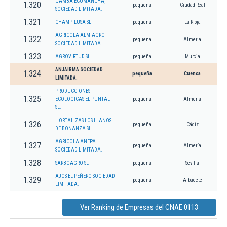
GAMBA ECOMANCHA,
1.320
pequeña
Ciudad Real
SOCIEDAD LIMITADA.
1.321
CHAMPILUSA SL
pequeña
La Rioja
AGRICOLA ALMIAGRO
1.322
pequeña
Almería
SOCIEDAD LIMITADA.
1.323
AGROVIRTUD SL.
pequeña
Murcia
ANJAIRMA SOCIEDAD
1.324
pequeña
Cuenca
LIMITADA.
PRODUCCIONES
1.325
ECOLOGICAS EL PUNTAL
pequeña
Almería
SL.
HORTALIZAS LOS LLANOS
1.326
pequeña
Cádiz
DE BONANZA SL.
AGRICOLA ANEPA
1.327
pequeña
Almería
SOCIEDAD LIMITADA.
1.328
SARBOAGRO SL
pequeña
Sevilla
AJOS EL PEÑERO SOCIEDAD
1.329
pequeña
Albacete
LIMITADA.
Ver Ranking de Empresas del CNAE 0113