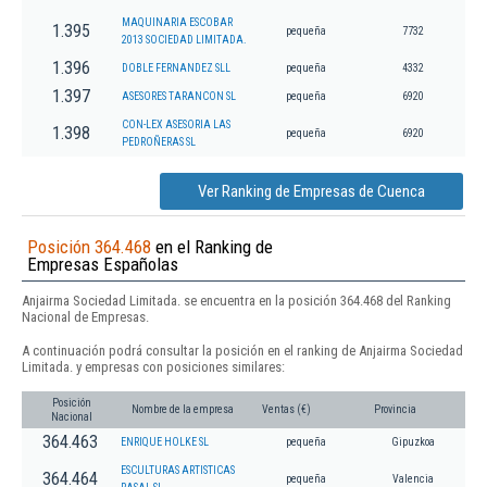
MAQUINARIA ESCOBAR
1.395
pequeña
7732
2013 SOCIEDAD LIMITADA.
1.396
DOBLE FERNANDEZ SLL
pequeña
4332
1.397
ASESORES TARANCON SL
pequeña
6920
CON-LEX ASESORIA LAS
1.398
pequeña
6920
PEDROÑERAS SL
Ver Ranking de Empresas de Cuenca
Posición 364.468
en el Ranking de
Empresas Españolas
Anjairma Sociedad Limitada. se encuentra en la posición 364.468 del Ranking
Nacional de Empresas.
A continuación podrá consultar la posición en el ranking de Anjairma Sociedad
Limitada. y empresas con posiciones similares:
Posición
Nombre de la empresa
Ventas (€)
Provincia
Nacional
364.463
ENRIQUE HOLKE SL
pequeña
Gipuzkoa
ESCULTURAS ARTISTICAS
364.464
pequeña
Valencia