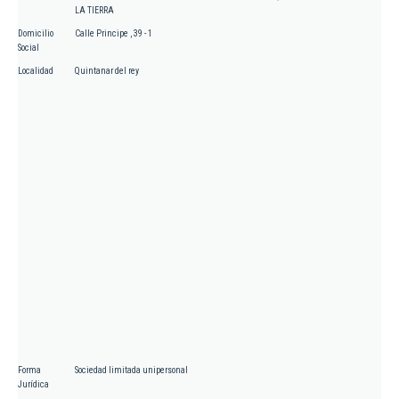
LA TIERRA
Domicilio
Calle Principe , 39 - 1
Social
Localidad
Quintanar del rey
Forma
Sociedad limitada unipersonal
Jurídica