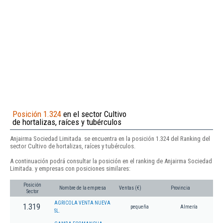
Posición 1.324
en el sector Cultivo
de hortalizas, raíces y tubérculos
Anjairma Sociedad Limitada. se encuentra en la posición 1.324 del Ranking del
sector Cultivo de hortalizas, raíces y tubérculos.
A continuación podrá consultar la posición en el ranking de Anjairma Sociedad
Limitada. y empresas con posiciones similares:
Posición
Nombre de la empresa
Ventas (€)
Provincia
Sector
AGRICOLA VENTA NUEVA
1.319
pequeña
Almería
SL.