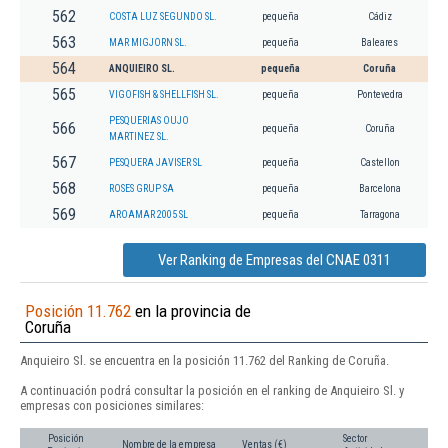
562
COSTA LUZ SEGUNDO SL.
pequeña
Cádiz
563
MAR MIGJORN SL.
pequeña
Baleares
564
ANQUIEIRO SL.
pequeña
Coruña
565
VIGOFISH & SHELLFISH SL.
pequeña
Pontevedra
PESQUERIAS OUJO
566
pequeña
Coruña
MARTINEZ SL.
567
PESQUERA JAVISER SL
pequeña
Castellon
568
ROSES GRUP SA
pequeña
Barcelona
569
AROAMAR 2005 SL
pequeña
Tarragona
Ver Ranking de Empresas del CNAE 0311
Posición 11.762
en la provincia de
Coruña
Anquieiro Sl. se encuentra en la posición 11.762 del Ranking de Coruña.
A continuación podrá consultar la posición en el ranking de Anquieiro Sl. y
empresas con posiciones similares:
Posición
Sector
Nombre de la empresa
Ventas (€)