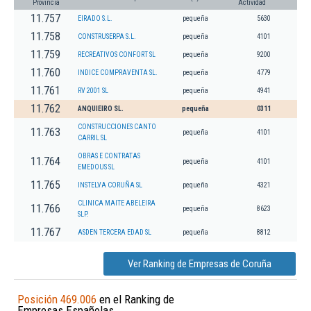
Provincia
Actividad
11.757
EIRADO S.L.
pequeña
5630
11.758
CONSTRUSERPA S.L.
pequeña
4101
11.759
RECREATIVOS CONFORT SL
pequeña
9200
11.760
INDICE COMPRAVENTA SL.
pequeña
4779
11.761
RV 2001 SL
pequeña
4941
11.762
ANQUIEIRO SL.
pequeña
0311
CONSTRUCCIONES CANTO
11.763
pequeña
4101
CARRIL SL
OBRAS E CONTRATAS
11.764
pequeña
4101
EMEDOUS SL
11.765
INSTELVA CORUÑA SL
pequeña
4321
CLINICA MAITE ABELEIRA
11.766
pequeña
8623
SLP.
11.767
ASDEN TERCERA EDAD SL
pequeña
8812
Ver Ranking de Empresas de Coruña
Posición 469.006
en el Ranking de
Empresas Españolas