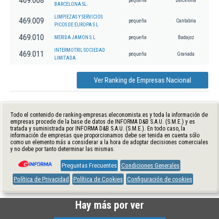
469.008
pequeña
Barcelona
BARCELONA SL.
LIMPIEZAS Y SERVICIOS
469.009
pequeña
Cantabria
PICOS DE EUROPA S L
469.010
MERIDA JAMON S.L.
pequeña
Badajoz
INTERMOTRIL SOCIEDAD
469.011
pequeña
Granada
LIMITADA.
Ver Ranking de Empresas Nacional
Todo el contenido de ranking-empresas.eleconomista.es y toda la información de
empresas procede de la base de datos de INFORMA D&B S.A.U. (S.M.E.) y es
tratada y suministrada por INFORMA D&B S.A.U. (S.M.E.). En todo caso, la
información de empresas que proporcionamos debe ser tenida en cuenta sólo
como un elemento más a considerar a la hora de adoptar decisiones comerciales
y no debe por tanto determinar las mismas.
Preguntas Frecuentes
Condiciones Generales
Política de Privacidad
Política de Cookies
Configuración de cookies
Hay más por ver