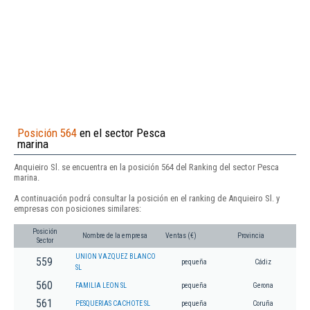
Posición 564
en el sector Pesca
marina
Anquieiro Sl. se encuentra en la posición 564 del Ranking del sector Pesca
marina.
A continuación podrá consultar la posición en el ranking de Anquieiro Sl. y
empresas con posiciones similares:
Posición
Nombre de la empresa
Ventas (€)
Provincia
Sector
UNION VAZQUEZ BLANCO
559
pequeña
Cádiz
SL
560
FAMILIA LEON SL
pequeña
Gerona
561
PESQUERIAS CACHOTE SL
pequeña
Coruña