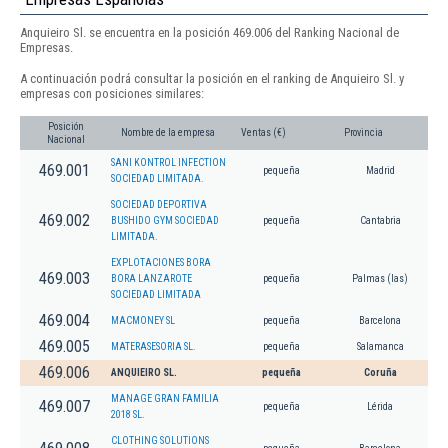
Anquieiro Sl. se encuentra en la posición 469.006 del Ranking Nacional de
Empresas.
A continuación podrá consultar la posición en el ranking de Anquieiro Sl. y
empresas con posiciones similares:
Posición
Nombre de la empresa
Ventas (€)
Provincia
Nacional
SANI KONTROL INFECTION
469.001
pequeña
Madrid
SOCIEDAD LIMITADA.
SOCIEDAD DEPORTIVA
469.002
BUSHIDO GYM SOCIEDAD
pequeña
Cantabria
LIMITADA.
EXPLOTACIONES BORA
469.003
BORA LANZAROTE
pequeña
Palmas (las)
SOCIEDAD LIMITADA
469.004
MACMONEY SL
pequeña
Barcelona
469.005
MATERASESORIA SL.
pequeña
Salamanca
469.006
ANQUIEIRO SL.
pequeña
Coruña
MANAGE GRAN FAMILIA
469.007
pequeña
Lérida
2018 SL.
CLOTHING SOLUTIONS