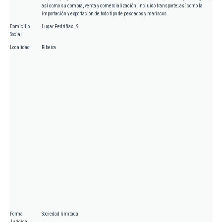
así como su compra, venta y comercialización, incluido transporte; así como la
importación y exportación de todo tipo de pescados y mariscos
Domicilio
Lugar Pedriñas , 9
Social
Localidad
Ribeira
Forma
Sociedad limitada
Jurídica