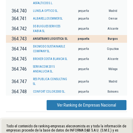
ASFALTICOS S.L.
364.740
LUNELA OPTICO SL.
pequeña
Madrid
364.741
ALBARELLOS EMMER SL
pequeña
Orense
DE-BUIGUES SERVICES
364.742
pequeña
Alicante
XABIA SL
364.743
ANSATRANS LOGISTICA SL
pequeña
Burgos
EKOMODO SUSTAINABLE
364.744
pequeña
Gipuzkoa
COMPANY SL.
364.745
BROKER COSTA BLANCA SL
pequeña
Alicante
SERVIACOM 2015
364.746
pequeña
Málaga
ANDALUCIA SL.
RES PUBLICA CONSULTING
364.747
pequeña
Madrid
SL
364.748
CONFORT COLOR 2000 SL.
pequeña
Baleares
Ver Ranking de Empresas Nacional
Todo el contenido de ranking-empresas.eleconomista.es y toda la información de
empresas procede de la base de datos de INFORMA D&B S.A.U. (S.M.E.) y es