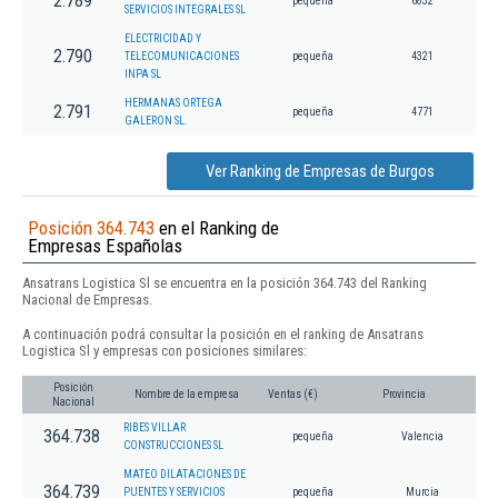
2.789
pequeña
6832
SERVICIOS INTEGRALES SL
ELECTRICIDAD Y
2.790
TELECOMUNICACIONES
pequeña
4321
INPA SL
HERMANAS ORTEGA
2.791
pequeña
4771
GALERON SL.
Ver Ranking de Empresas de Burgos
Posición 364.743
en el Ranking de
Empresas Españolas
Ansatrans Logistica Sl se encuentra en la posición 364.743 del Ranking
Nacional de Empresas.
A continuación podrá consultar la posición en el ranking de Ansatrans
Logistica Sl y empresas con posiciones similares:
Posición
Nombre de la empresa
Ventas (€)
Provincia
Nacional
RIBES VILLAR
364.738
pequeña
Valencia
CONSTRUCCIONES SL
MATEO DILATACIONES DE
364.739
PUENTES Y SERVICIOS
pequeña
Murcia