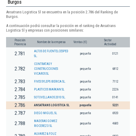
Burgos
Ansatrans Logistica Sl se encuentra en la posición 2.786 del Ranking de
Burgos.
A continuación podrá consultar la posición en el ranking de Ansatrans
Logistica Sl y empresas con posiciones similares:
Posición
Sector
Nombre de la empresa
Ventas (€)
Provincia
Actividad
ALTOS DE FUENTELCESPED
2.781
pequeña
0121
SL.
CONTRATAS Y
2.782
CONSTRUCCIONES
pequeña
6812
VICAROS SL
2.783
FIVES SYLEPS IBERICA SL.
pequeña
7112
2.784
PLASTICOS MARKAN SL
pequeña
2226
2.785
SOTOVELLANOS 2010 SL.
pequeña
0141
2.786
ANSATRANS LOGISTICA SL
pequeña
5221
2.787
DIEGO MIGUEL SL
pequeña
6920
MADERAS GOMEZ
2.788
pequeña
4683
RIOCEREZO SL
ALVAREZ & FOUZ