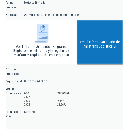
Forma
Sociedad limitada
Jurídica
Actividad
Actividades auxiliares del transporte terrestre
Ver el Informe Ampliado de
Ansatrans Logistica Sl
Ve el Informe Ampliado. ¡Es gratis!
Regístrese en eInforma y le regalamos
el Informe Ampliado de esta empresa
Número de
empleados
Capital Social
De 3.100 a 60.000 €
Ventas
Año
Variación
últimos años
2022
2023
-8,19 %
2024
21,26 %
Resultado
Negativo
2024