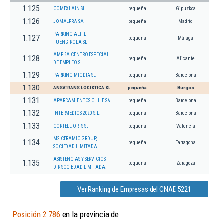
1.125
COMEXLAIN SL
pequeña
Gipuzkoa
1.126
JOMALFRA SA
pequeña
Madrid
PARKING ALFIL
1.127
pequeña
Málaga
FUENGIROLA SL
AMFISA CENTRO ESPECIAL
1.128
pequeña
Alicante
DE EMPLEO SL.
1.129
PARKING MIGDIA SL
pequeña
Barcelona
1.130
ANSATRANS LOGISTICA SL
pequeña
Burgos
1.131
APARCAMIENTOS CHILE SA
pequeña
Barcelona
1.132
INTERMEDIOS 2020 S.L.
pequeña
Barcelona
1.133
CORTELL ORTS SL
pequeña
Valencia
M2 CERAMIC GROUP,
1.134
pequeña
Tarragona
SOCIEDAD LIMITADA.
ASISTENCIAS Y SERVICIOS
1.135
pequeña
Zaragoza
DIR SOCIEDAD LIMITADA.
Ver Ranking de Empresas del CNAE 5221
Posición 2.786
en la provincia de