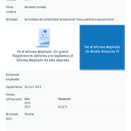
Forma
Sociedad limitada
Jurídica
Actividad
Actividades de contabilidad, teneduría de libros, auditoría y asesoría fiscal
Ver el Informe Ampliado
de Anselo Asesores Sl
Ve el Informe Ampliado. ¡Es gratis!
Regístrese en eInforma y le regalamos el
Informe Ampliado de esta empresa
Número de
empleados
Capital Social
De 0 a 3.100 €
Ventas
Año
Variación
últimos años
2023
2024
23,62 %
Resultado
Positivo
2025