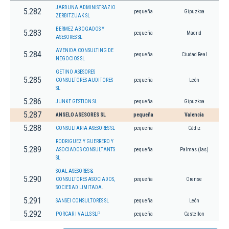
JARDUNA ADMINISTRAZIO
5.282
pequeña
Gipuzkoa
ZERBITZUAK SL
BERMEZ ABOGADOS Y
5.283
pequeña
Madrid
ASESORES SL
AVENIDA CONSULTING DE
5.284
pequeña
Ciudad Real
NEGOCIOS SL
GETINO ASESORES
5.285
CONSULTORES AUDITORES
pequeña
León
SL
5.286
JUNKE GESTION SL
pequeña
Gipuzkoa
5.287
ANSELO ASESORES SL
pequeña
Valencia
5.288
CONSULTARIA ASESORES SL
pequeña
Cádiz
RODRIGUEZ Y GUERRERO Y
5.289
ASOCIADOS CONSULTANTS
pequeña
Palmas (las)
SL
SOAL ASESORES &
5.290
CONSULTORES ASOCIADOS,
pequeña
Orense
SOCIEDAD LIMITADA.
5.291
SANSEI CONSULTORES SL
pequeña
León
5.292
PORCAR I VALLS SLP
pequeña
Castellon