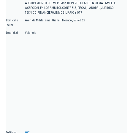
ASESORAMIENTO DE EMPRESAS Y DE PARTICULARES EN SU MAS AMPLIA
ACEPCION, EN LOS AMBITOS CONTABLE, FISCAL, LABORAL, JURIDICO,
TECNICO, FINANCIERO, INMOBILIARIO Y OTR
Domicilio
Avenida Militar amat Granell Mesado , 67 - 4 9 29
Social
Localidad
Valencia
Teléfono
607.....