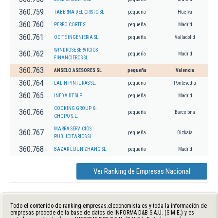
360.759
TABERNA DEL CRISTO SL
pequeña
Huelva
360.760
PERFO CORTE SL
pequeña
Madrid
360.761
OCITE INGENIERIA SL.
pequeña
Valladolid
WINDROSE SERVICIOS
360.762
pequeña
Madrid
FINANCIEROS SL.
360.763
ANSELO ASESORES SL
pequeña
Valencia
360.764
LALIN PINTURAS SL.
pequeña
Pontevedra
360.765
INEDA DT SLP.
pequeña
Madrid
COOKING GROUP K-
360.766
pequeña
Barcelona
CHOPO S.L.
MARRA SERVICIOS
360.767
pequeña
Bizkaia
PUBLICITARIOS SL
360.768
BAZAR LIJUN ZHANG SL.
pequeña
Madrid
Ver Ranking de Empresas Nacional
Todo el contenido de ranking-empresas.eleconomista.es y toda la información de
empresas procede de la base de datos de INFORMA D&B S.A.U. (S.M.E.) y es