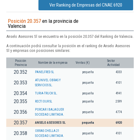
Ver Ranking de Empresas del CNAE 6920
Posición 20.357
en la provincia de
Valencia
Anselo Asesores Sl se encuentra en la posición 20.357 del Ranking de Valencia.
A continuación podrá consultar la posición en el ranking de Anselo Asesores
Sl y empresas con posiciones similares:
Posición
Sector
Nombre de la empresa
Ventas (€)
Provincia
Actividad
20.352
PANELFRED SL
pequeña
4333
ATUNIVEL OBRAS Y
20.353
pequeña
4101
SERVICIOS SL.
20.354
TURIA-TRUCK SL.
pequeña
4941
20.355
RECTI DUR SL
pequeña
2599
PORCAR I BALAGUER
20.356
pequeña
4774
SOCIEDAD LIMITADA.
20.357
ANSELO ASESORES SL
pequeña
6920
OBRAS CHELLA 21
20.358
pequeña
4101
SOCIEDAD LIMITADA.