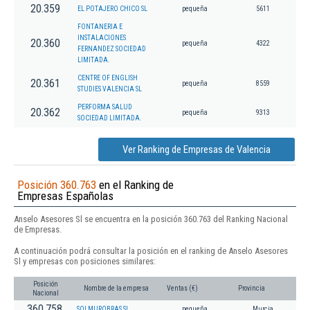
20.359
EL POTAJERO CHICO SL
pequeña
5611
FONTANERIA E
INSTALACIONES
20.360
pequeña
4322
FERNANDEZ SOCIEDAD
LIMITADA.
CENTRE OF ENGLISH
20.361
pequeña
8559
STUDIES VALENCIA SL
PERFORMA SALUD
20.362
pequeña
9313
SOCIEDAD LIMITADA.
Ver Ranking de Empresas de Valencia
Posición 360.763
en el Ranking de
Empresas Españolas
Anselo Asesores Sl se encuentra en la posición 360.763 del Ranking Nacional
de Empresas.
A continuación podrá consultar la posición en el ranking de Anselo Asesores
Sl y empresas con posiciones similares:
Posición
Nombre de la empresa
Ventas (€)
Provincia
Nacional
360.758
SOLMUROBRAS SL
pequeña
Murcia