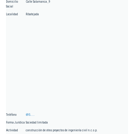
Domicilio
Calle Salamanca , 9
Social
Localidad
Ribatejada
Teléfono
695.....
Forma Jurídica
Sociedad limitada
Actividad
construcción de otros proyectos de ingeniería civil n.c.o.p.