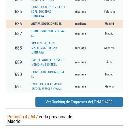
CONSTRUCCIONES VICENTE
685
SORLI SOCIEDAD
mediana
Valencia
LIMITADA.
686
ANTIPA SOLUCIONES SL.
mediana
Madrid
OBINS PROYECTOS Y OBRAS
687
mediana
Madrid
SL
KRAKEN TREBALLS
688
MARITIMS SOCIEDAD
mediana
Alicante
LIMITADA
CASTELLANO LEONESA DE
689
mediana
Ávila
MEDIO AMBIENTE SL
CONSTRUDEPOR CASTILLA
690
mediana
Madrid
SL
ENCOFRATS DE FORMIGO I
691
mediana
Gerona
REFORMES ESCLANYA SL.
Ver Ranking de Empresas del CNAE 4299
Posición 42.547
en la provincia de
Madrid