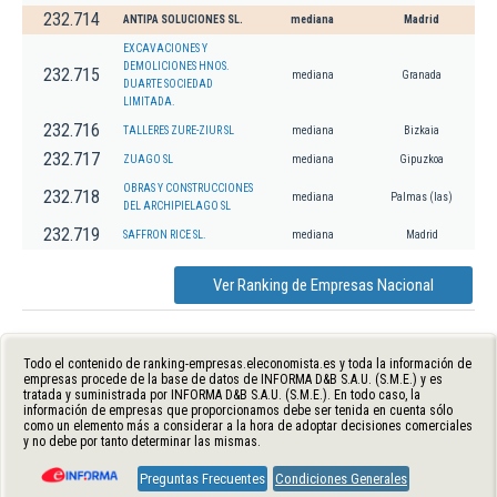
232.714
ANTIPA SOLUCIONES SL.
mediana
Madrid
EXCAVACIONES Y
DEMOLICIONES HNOS.
232.715
mediana
Granada
DUARTE SOCIEDAD
LIMITADA.
232.716
TALLERES ZURE-ZIUR SL
mediana
Bizkaia
232.717
ZUAGO SL
mediana
Gipuzkoa
OBRAS Y CONSTRUCCIONES
232.718
mediana
Palmas (las)
DEL ARCHIPIELAGO SL
232.719
SAFFRON RICE SL.
mediana
Madrid
Ver Ranking de Empresas Nacional
Todo el contenido de ranking-empresas.eleconomista.es y toda la información de
empresas procede de la base de datos de INFORMA D&B S.A.U. (S.M.E.) y es
tratada y suministrada por INFORMA D&B S.A.U. (S.M.E.). En todo caso, la
información de empresas que proporcionamos debe ser tenida en cuenta sólo
como un elemento más a considerar a la hora de adoptar decisiones comerciales
y no debe por tanto determinar las mismas.
Preguntas Frecuentes
Condiciones Generales