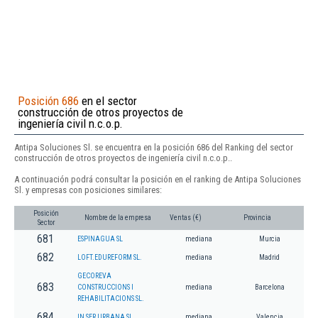
Posición 686
en el sector
construcción de otros proyectos de
ingeniería civil n.c.o.p.
Antipa Soluciones Sl. se encuentra en la posición 686 del Ranking del sector
construcción de otros proyectos de ingeniería civil n.c.o.p..
A continuación podrá consultar la posición en el ranking de Antipa Soluciones
Sl. y empresas con posiciones similares:
Posición
Nombre de la empresa
Ventas (€)
Provincia
Sector
681
ESPINAGUA SL
mediana
Murcia
682
LOFT.EDUREFORM SL.
mediana
Madrid
GECOREVA
683
CONSTRUCCIONS I
mediana
Barcelona
REHABILITACIONS SL.
684
IN SER URBANA SL
mediana
Valencia