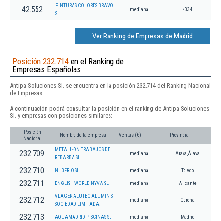
PINTURAS COLORES BRAVO
42.552
mediana
4334
SL.
Ver Ranking de Empresas de Madrid
Posición 232.714
en el Ranking de
Empresas Españolas
Antipa Soluciones Sl. se encuentra en la posición 232.714 del Ranking Nacional
de Empresas.
A continuación podrá consultar la posición en el ranking de Antipa Soluciones
Sl. y empresas con posiciones similares:
Posición
Nombre de la empresa
Ventas (€)
Provincia
Nacional
METALL-ON TRABAJOS DE
232.709
mediana
Arava,Álava
REBARBA SL.
232.710
NH3FRIO SL.
mediana
Toledo
232.711
ENGLISH WORLD NYVA SL
mediana
Alicante
VLAGER ALUTEC ALUMINIS
232.712
mediana
Gerona
SOCIEDAD LIMITADA.
232.713
AQUAMADRID PISCINAS SL
mediana
Madrid