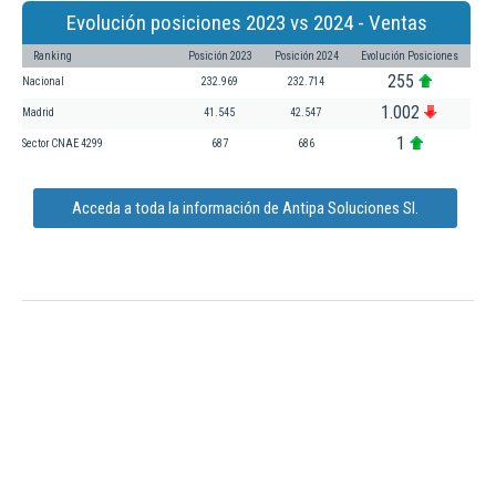
Evolución posiciones 2023 vs 2024 - Ventas
Ranking
Posición 2023
Posición 2024
Evolución Posiciones
255
Nacional
232.969
232.714
1.002
Madrid
41.545
42.547
1
Sector CNAE 4299
687
686
Acceda a toda la información de Antipa Soluciones Sl.