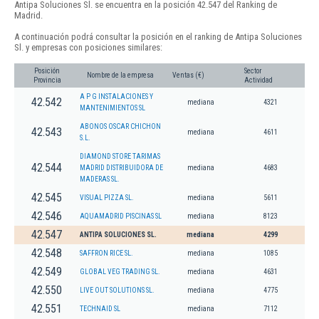
Antipa Soluciones Sl. se encuentra en la posición 42.547 del Ranking de
Madrid.
A continuación podrá consultar la posición en el ranking de Antipa Soluciones
Sl. y empresas con posiciones similares:
Posición
Sector
Nombre de la empresa
Ventas (€)
Provincia
Actividad
A P G INSTALACIONES Y
42.542
mediana
4321
MANTENIMIENTOS SL
ABONOS OSCAR CHICHON
42.543
mediana
4611
S.L.
DIAMOND STORE TARIMAS
42.544
MADRID DISTRIBUIDORA DE
mediana
4683
MADERAS SL.
42.545
VISUAL PIZZA SL.
mediana
5611
42.546
AQUAMADRID PISCINAS SL
mediana
8123
42.547
ANTIPA SOLUCIONES SL.
mediana
4299
42.548
SAFFRON RICE SL.
mediana
1085
42.549
GLOBAL VEG TRADING SL.
mediana
4631
42.550
LIVE OUT SOLUTIONS SL.
mediana
4775
42.551
TECHNAID SL
mediana
7112