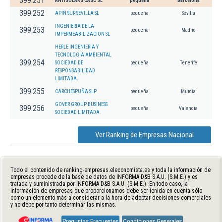
399.251
ANTISOLARS CASC SL
pequeña
Barcelona
399.252
APIN SUR SEVILLA SL
pequeña
Sevilla
INGENIERIA DE LA
399.253
pequeña
Madrid
IMPERMEABILIZACION SL
HERLE INGENIERIA Y
TECNOLOGIA AMBIENTAL
399.254
SOCIEDAD DE
pequeña
Tenerife
RESPONSABILIDAD
LIMITADA.
399.255
CARCHESPUÑA SLP
pequeña
Murcia
GOVER GROUP BUSINESS
399.256
pequeña
Valencia
SOCIEDAD LIMITADA.
Ver Ranking de Empresas Nacional
Todo el contenido de ranking-empresas.eleconomista.es y toda la información de
empresas procede de la base de datos de INFORMA D&B S.A.U. (S.M.E.) y es
tratada y suministrada por INFORMA D&B S.A.U. (S.M.E.). En todo caso, la
información de empresas que proporcionamos debe ser tenida en cuenta sólo
como un elemento más a considerar a la hora de adoptar decisiones comerciales
y no debe por tanto determinar las mismas.
Preguntas Frecuentes
Condiciones Generales