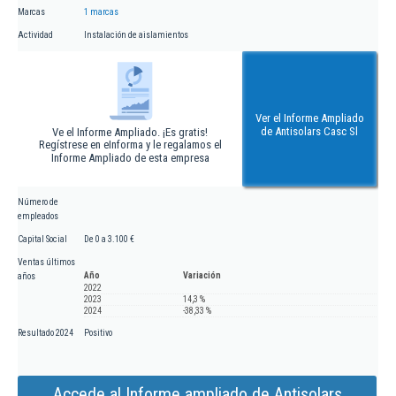
Marcas
1 marcas
Actividad
Instalación de aislamientos
Ver el Informe Ampliado
de Antisolars Casc Sl
Ve el Informe Ampliado. ¡Es gratis!
Regístrese en eInforma y le regalamos el
Informe Ampliado de esta empresa
Número de
empleados
Capital Social
De 0 a 3.100 €
Ventas últimos
Año
Variación
años
2022
2023
14,3 %
2024
-38,33 %
Resultado 2024
Positivo
Accede al Informe ampliado de Antisolars