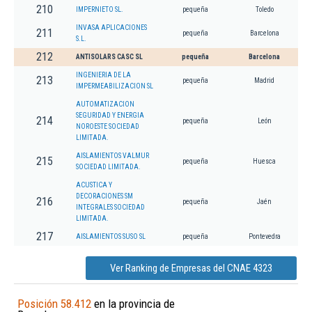
210
IMPERNIETO SL.
pequeña
Toledo
INVASA APLICACIONES
211
pequeña
Barcelona
S.L.
212
ANTISOLARS CASC SL
pequeña
Barcelona
INGENIERIA DE LA
213
pequeña
Madrid
IMPERMEABILIZACION SL
AUTOMATIZACION
SEGURIDAD Y ENERGIA
214
pequeña
León
NOROESTE SOCIEDAD
LIMITADA.
AISLAMIENTOS VALMUR
215
pequeña
Huesca
SOCIEDAD LIMITADA.
ACUSTICA Y
DECORACIONES SM
216
pequeña
Jaén
INTEGRALES SOCIEDAD
LIMITADA.
217
AISLAMIENTOS SUSO SL
pequeña
Pontevedra
Ver Ranking de Empresas del CNAE 4323
Posición 58.412
en la provincia de