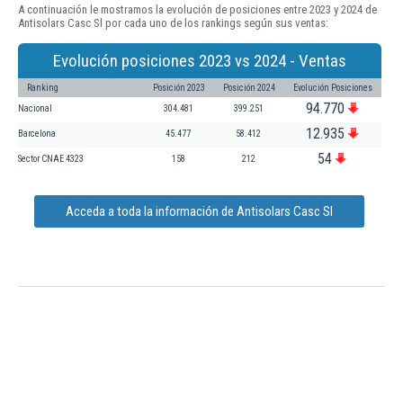
A continuación le mostramos la evolución de posiciones entre 2023 y 2024 de
Antisolars Casc Sl por cada uno de los rankings según sus ventas:
Evolución posiciones 2023 vs 2024 - Ventas
Ranking
Posición 2023
Posición 2024
Evolución Posiciones
94.770
Nacional
304.481
399.251
12.935
Barcelona
45.477
58.412
54
Sector CNAE 4323
158
212
Acceda a toda la información de Antisolars Casc Sl