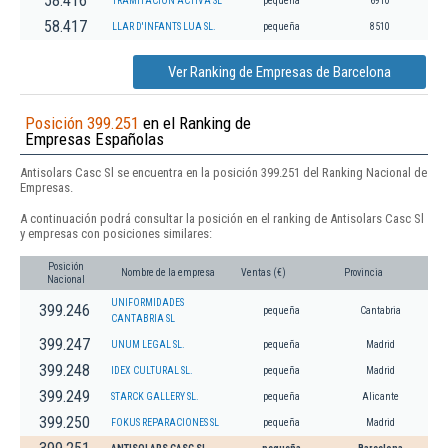
58.416
TRAMITACION ACTIVA SL
pequeña
6910
58.417
LLAR D'INFANTS LUA SL.
pequeña
8510
Ver Ranking de Empresas de Barcelona
Posición 399.251
en el Ranking de
Empresas Españolas
Antisolars Casc Sl se encuentra en la posición 399.251 del Ranking Nacional de
Empresas.
A continuación podrá consultar la posición en el ranking de Antisolars Casc Sl
y empresas con posiciones similares:
Posición
Nombre de la empresa
Ventas (€)
Provincia
Nacional
UNIFORMIDADES
399.246
pequeña
Cantabria
CANTABRIA SL
399.247
UNUM LEGAL SL.
pequeña
Madrid
399.248
IDEX CULTURAL SL.
pequeña
Madrid
399.249
STARCK GALLERY SL.
pequeña
Alicante
399.250
FOKUS REPARACIONES SL
pequeña
Madrid