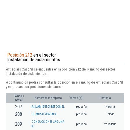
Posición 212
en el sector
Instalación de aislamientos
Antisolars Casc Sl se encuentra en la posición 212 del Ranking del sector
Instalación de aislamientos.
A continuación podrá consultar la posición en el ranking de Antisolars Casc Sl
y empresas con posiciones similares:
Posición
Nombre de la empresa
Ventas (€)
Provincia
Sector
207
AISLAMIENTOS REFCON SL.
pequeña
Navarra
208
HUMIPRO YESVEN SL.
pequeña
Toledo
CONDUCCIONES LAGUNA
209
pequeña
Valladolid
SL