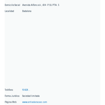
Domicilio Social
Avenida Alfons xiii , 434 - P. BJ PTA. 5
Localidad
Badalona
Teléfono
93428...
Forma Jurídica
Sociedad limitada
Página Web
www.antisolarscasc.com