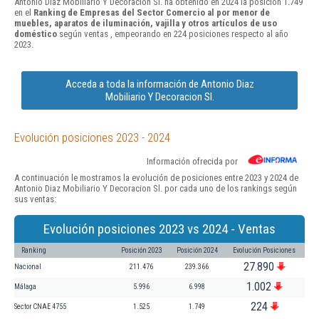
Antonio Diaz Mobiliario Y Decoracion Sl. ha obtenido en 2024 la posición 1.749
en el
Ranking de Empresas del Sector Comercio al por menor de
muebles, aparatos de iluminación, vajilla y otros artículos de uso
doméstico
según ventas , empeorando en 224 posiciones respecto al año
2023.
Acceda a toda la información de Antonio Diaz
Mobiliario Y Decoracion Sl.
Evolución posiciones 2023 - 2024
Información ofrecida por
A continuación le mostramos la evolución de posiciones entre 2023 y 2024 de
Antonio Diaz Mobiliario Y Decoracion Sl. por cada uno de los rankings según
sus ventas:
Evolución posiciones 2023 vs 2024 - Ventas
Ranking
Posición 2023
Posición 2024
Evolución Posiciones
27.890
Nacional
211.476
239.366
1.002
Málaga
5.996
6.998
224
Sector CNAE 4755
1.525
1.749