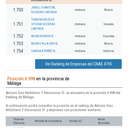
DECORACION SL.
JEWELL FURNITURE,
1.750
mediana
Murcia
SOCIEDAD LIMITADA.
TINAS MUEBLES DE
1.751
OFICINA SOCIEDAD
mediana
Granada
LIMITADA.
1.752
MUEBLES ARUN SL
mediana
Gipuzkoa
1.753
MUNDO SILLA 2003 SL
mediana
Murcia
1.754
GARCIA & PERRET SL.
mediana
Valencia
Ver Ranking de Empresas del CNAE 4755
Posición 6.998
en la provincia de
Málaga
Antonio Diaz Mobiliario Y Decoracion Sl. se encuentra en la posición 6.998 del
Ranking de Málaga.
A continuación podrá consultar la posición en el ranking de Antonio Diaz
Mobiliario Y Decoracion Sl. y empresas con posiciones similares:
Posición
Sector
Nombre de la empresa
Ventas (€)
Provincia
Actividad