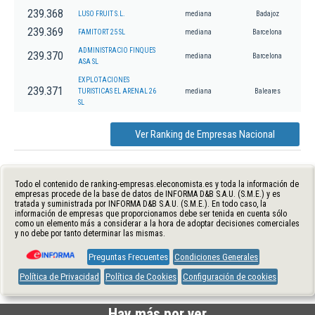
239.368
LUSO FRUIT S.L.
mediana
Badajoz
239.369
FAMITORT 25 SL
mediana
Barcelona
ADMINISTRACIO FINQUES
239.370
mediana
Barcelona
ASA SL
EXPLOTACIONES
239.371
TURISTICAS EL ARENAL 26
mediana
Baleares
SL
Ver Ranking de Empresas Nacional
Todo el contenido de ranking-empresas.eleconomista.es y toda la información de
empresas procede de la base de datos de INFORMA D&B S.A.U. (S.M.E.) y es
tratada y suministrada por INFORMA D&B S.A.U. (S.M.E.). En todo caso, la
información de empresas que proporcionamos debe ser tenida en cuenta sólo
como un elemento más a considerar a la hora de adoptar decisiones comerciales
y no debe por tanto determinar las mismas.
Preguntas Frecuentes
Condiciones Generales
Política de Privacidad
Política de Cookies
Configuración de cookies
Hay más por ver