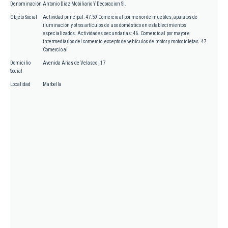
Denominación
Antonio Diaz Mobiliario Y Decoracion Sl.
Objeto Social
Actividad principal: 47.59 Comercio al por menor de muebles, aparatos de
iluminación y otros artículos de uso doméstico en establecimientos
especializados. Actividades secundarias: 46. Comercio al por mayor e
intermediarios del comercio, excepto de vehículos de motor y motocicletas. 47.
Comercio al
Domicilio
Avenida Arias de Velasco , 17
Social
Localidad
Marbella