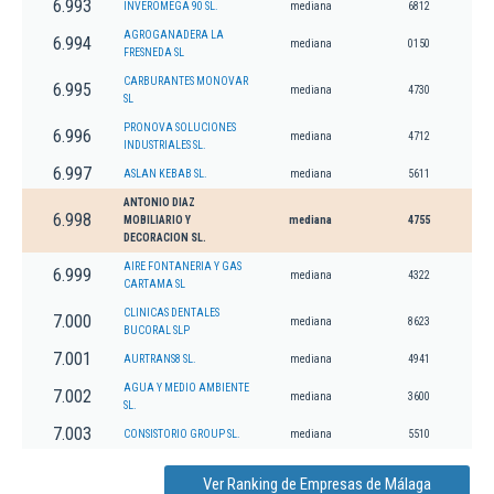
6.993
INVEROMEGA 90 SL.
mediana
6812
AGROGANADERA LA
6.994
mediana
0150
FRESNEDA SL
CARBURANTES MONOVAR
6.995
mediana
4730
SL
PRONOVA SOLUCIONES
6.996
mediana
4712
INDUSTRIALES SL.
6.997
ASLAN KEBAB SL.
mediana
5611
ANTONIO DIAZ
6.998
MOBILIARIO Y
mediana
4755
DECORACION SL.
AIRE FONTANERIA Y GAS
6.999
mediana
4322
CARTAMA SL
CLINICAS DENTALES
7.000
mediana
8623
BUCORAL SLP
7.001
AURTRANS8 SL.
mediana
4941
AGUA Y MEDIO AMBIENTE
7.002
mediana
3600
SL.
7.003
CONSISTORIO GROUP SL.
mediana
5510
Ver Ranking de Empresas de Málaga