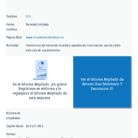
Teléfono
615.....
Forma
Sociedad limitada
Jurídica
Página Web
www.mueblesantoniodiaz.es
Actividad
Comercio al por menor de muebles, aparatos de iluminación, vajilla y otros
artículos de uso doméstico
Ver el Informe Ampliado de
Antonio Diaz Mobiliario Y
Ve el Informe Ampliado. ¡Es gratis!
Regístrese en eInforma y le
Decoracion Sl.
regalamos el Informe Ampliado de
esta empresa
Número de
empleados
Capital Social
De 0 a 3.100 €
Ventas