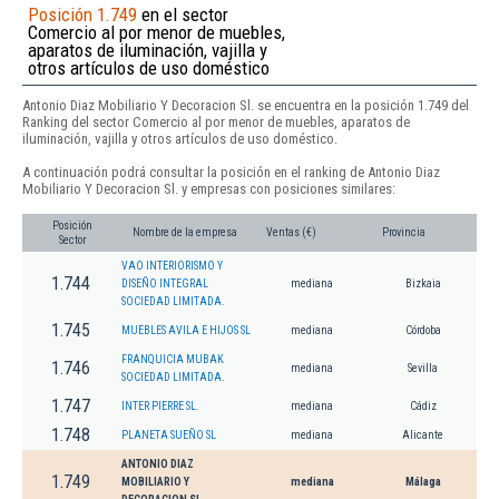
Posición 1.749
en el sector
Comercio al por menor de muebles,
aparatos de iluminación, vajilla y
otros artículos de uso doméstico
Antonio Diaz Mobiliario Y Decoracion Sl. se encuentra en la posición 1.749 del
Ranking del sector Comercio al por menor de muebles, aparatos de
iluminación, vajilla y otros artículos de uso doméstico.
A continuación podrá consultar la posición en el ranking de Antonio Diaz
Mobiliario Y Decoracion Sl. y empresas con posiciones similares:
Posición
Nombre de la empresa
Ventas (€)
Provincia
Sector
VAO INTERIORISMO Y
1.744
DISEÑO INTEGRAL
mediana
Bizkaia
SOCIEDAD LIMITADA.
1.745
MUEBLES AVILA E HIJOS SL
mediana
Córdoba
FRANQUICIA MUBAK
1.746
mediana
Sevilla
SOCIEDAD LIMITADA.
1.747
INTER PIERRE SL.
mediana
Cádiz
1.748
PLANETA SUEÑO SL
mediana
Alicante
ANTONIO DIAZ
1.749
MOBILIARIO Y
mediana
Málaga