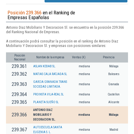
Posición 239.366
en el Ranking de
Empresas Españolas
Antonio Diaz Mobiliario Y Decoracion Sl. se encuentra en la posición 239.366
del Ranking Nacional de Empresas.
A continuación podrá consultar la posición en el ranking de Antonio Diaz
Mobiliario Y Decoracion Sl. y empresas con posiciones similares:
Posición
Nombre de la empresa
Ventas (€)
Provincia
Nacional
239.361
ASLAN KEBAB SL.
mediana
Málaga
239.362
MATIAS CALA RATJADA SL
mediana
Baleares
GARCIA GRANADA TRANS
239.363
mediana
Granada
SOCIEDAD LIMITADA.
239.364
PROINSTA VILA-REAL SL
mediana
Castellon
239.365
PLANETA SUEÑO SL
mediana
Alicante
ANTONIO DIAZ
239.366
MOBILIARIO Y
mediana
Málaga
DECORACION SL.
AUTOESCUELA SANTA
239.367
mediana
Madrid
EUGENIA S. L.