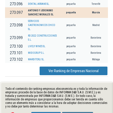
273.096
DENTAL ARRANS SL.
pequeña
Tenerife
ANTONIO Y JERONIMO
273.097
pequeña
Murcia
SANCHEZ MORALES SL
SERVICIOS
273.098
GASTRONOMICOS CHICO
pequeña
Madrid
SL.
RD 2022 CONSTRUCCIONES
273.099
pequeña
Barcelona
S.L.
273.100
LIVELY WINES SL.
pequeña
Barcelona
273.101
MIDOGRUP S.L.
pequeña
Barcelona
273.102
MARDITERLI SL.
pequeña
Málaga
Ver Ranking de Empresas Nacional
Todo el contenido de ranking-empresas.eleconomista.es y toda la información de
empresas procede de la base de datos de INFORMA D&B S.A.U. (S.M.E.) y es
tratada y suministrada por INFORMA D&B S.A.U. (S.M.E.). En todo caso, la
información de empresas que proporcionamos debe ser tenida en cuenta sólo
como un elemento más a considerar a la hora de adoptar decisiones comerciales
y no debe por tanto determinar las mismas.