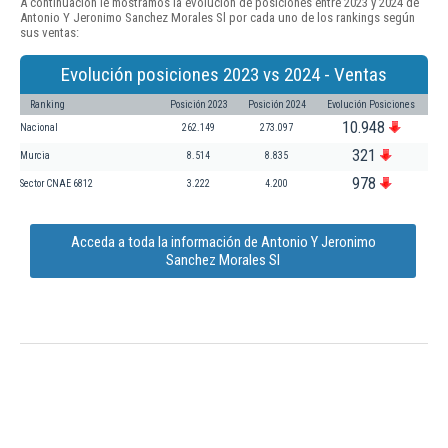
A continuación le mostramos la evolución de posiciones entre 2023 y 2024 de
Antonio Y Jeronimo Sanchez Morales Sl por cada uno de los rankings según
sus ventas:
Evolución posiciones 2023 vs 2024 - Ventas
Ranking
Posición 2023
Posición 2024
Evolución Posiciones
10.948
Nacional
262.149
273.097
321
Murcia
8.514
8.835
978
Sector CNAE 6812
3.222
4.200
Acceda a toda la información de Antonio Y Jeronimo
Sanchez Morales Sl