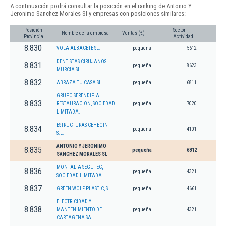
A continuación podrá consultar la posición en el ranking de Antonio Y
Jeronimo Sanchez Morales Sl y empresas con posiciones similares:
Posición
Sector
Nombre de la empresa
Ventas (€)
Provincia
Actividad
8.830
VOLA ALBACETE SL.
pequeña
5612
DENTISTAS CIRUJANOS
8.831
pequeña
8623
MURCIA SL.
8.832
ABRAZA TU CASA SL.
pequeña
6811
GRUPO SERENDIPIA
8.833
RESTAURACION, SOCIEDAD
pequeña
7020
LIMITADA.
ESTRUCTURAS CEHEGIN
8.834
pequeña
4101
S.L.
ANTONIO Y JERONIMO
8.835
pequeña
6812
SANCHEZ MORALES SL
MONTALIA SEGUTEC,
8.836
pequeña
4321
SOCIEDAD LIMITADA.
8.837
GREEN WOLF PLASTIC, S.L.
pequeña
4661
ELECTRICIDAD Y
8.838
MANTENIMIENTO DE
pequeña
4321
CARTAGENA SAL