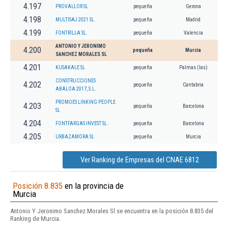
4.197
PROVALLOR SL
pequeña
Gerona
4.198
MULTISAJ 2021 SL.
pequeña
Madrid
4.199
FONTRILLA SL.
pequeña
Valencia
ANTONIO Y JERONIMO
4.200
pequeña
Murcia
SANCHEZ MORALES SL
4.201
KUSAKALE SL
pequeña
Palmas (las)
CONSTRUCCIONES
4.202
pequeña
Cantabria
ABALOA 2017, S.L.
PROMOES LINKING PEOPLE
4.203
pequeña
Barcelona
SL
4.204
FONTFARGAS INVEST SL.
pequeña
Barcelona
4.205
URBAZAMORA SL
pequeña
Murcia
Ver Ranking de Empresas del CNAE 6812
Posición 8.835
en la provincia de
Murcia
Antonio Y Jeronimo Sanchez Morales Sl se encuentra en la posición 8.835 del
Ranking de Murcia.