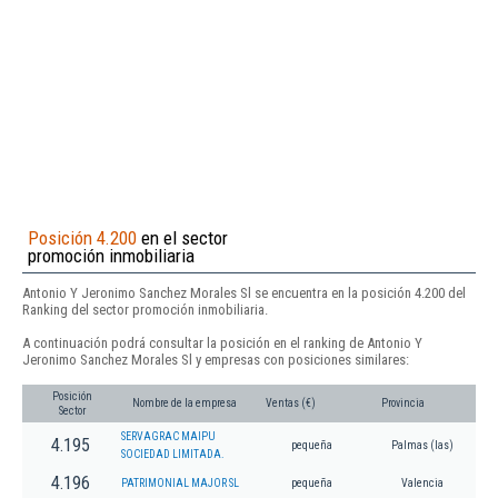
Posición 4.200
en el sector
promoción inmobiliaria
Antonio Y Jeronimo Sanchez Morales Sl se encuentra en la posición 4.200 del
Ranking del sector promoción inmobiliaria.
A continuación podrá consultar la posición en el ranking de Antonio Y
Jeronimo Sanchez Morales Sl y empresas con posiciones similares:
Posición
Nombre de la empresa
Ventas (€)
Provincia
Sector
SERVAGRAC MAIPU
4.195
pequeña
Palmas (las)
SOCIEDAD LIMITADA.
4.196
PATRIMONIAL MAJOR SL
pequeña
Valencia