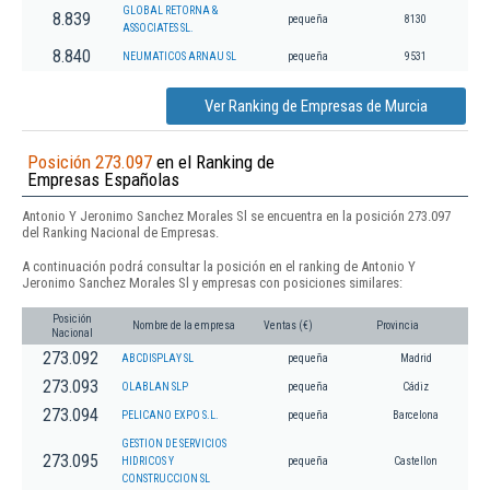
GLOBAL RETORNA &
8.839
pequeña
8130
ASSOCIATES SL.
8.840
NEUMATICOS ARNAU SL
pequeña
9531
Ver Ranking de Empresas de Murcia
Posición 273.097
en el Ranking de
Empresas Españolas
Antonio Y Jeronimo Sanchez Morales Sl se encuentra en la posición 273.097
del Ranking Nacional de Empresas.
A continuación podrá consultar la posición en el ranking de Antonio Y
Jeronimo Sanchez Morales Sl y empresas con posiciones similares:
Posición
Nombre de la empresa
Ventas (€)
Provincia
Nacional
273.092
ABCDISPLAY SL
pequeña
Madrid
273.093
OLABLAN SLP
pequeña
Cádiz
273.094
PELICANO EXPO S.L.
pequeña
Barcelona
GESTION DE SERVICIOS
273.095
HIDRICOS Y
pequeña
Castellon
CONSTRUCCION SL