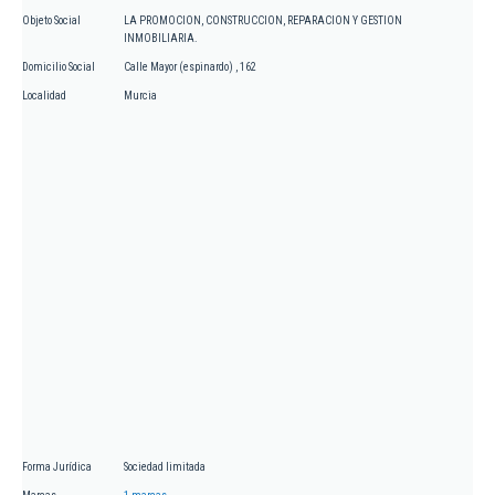
Objeto Social
LA PROMOCION, CONSTRUCCION, REPARACION Y GESTION
INMOBILIARIA.
Domicilio Social
Calle Mayor (espinardo) , 162
Localidad
Murcia
Forma Jurídica
Sociedad limitada