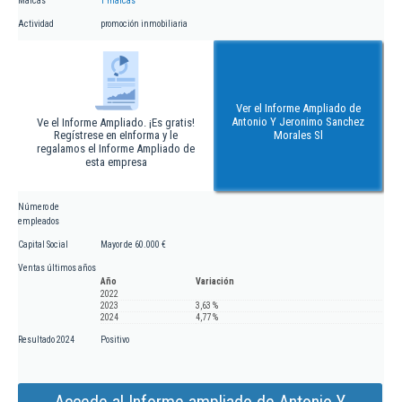
Marcas
1 marcas
Actividad
promoción inmobiliaria
Ver el Informe Ampliado de
Antonio Y Jeronimo Sanchez
Ve el Informe Ampliado. ¡Es gratis!
Regístrese en eInforma y le
Morales Sl
regalamos el Informe Ampliado de
esta empresa
Número de
empleados
Capital Social
Mayor de 60.000 €
Ventas últimos años
Año
Variación
2022
2023
3,63 %
2024
4,77 %
Resultado 2024
Positivo