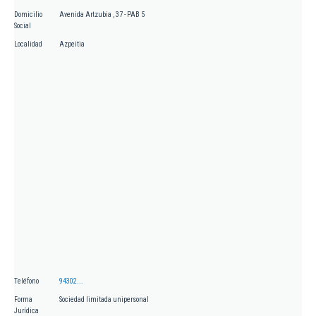
Domicilio
Avenida Artzubia , 37 - PAB 5
Social
Localidad
Azpeitia
Teléfono
94302...
Forma
Sociedad limitada unipersonal
Jurídica