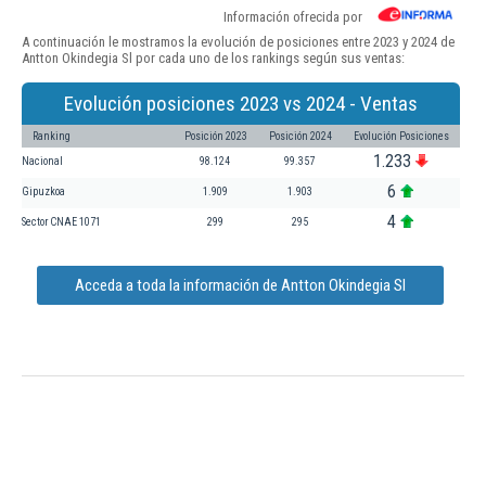
Información ofrecida por
A continuación le mostramos la evolución de posiciones entre 2023 y 2024 de
Antton Okindegia Sl por cada uno de los rankings según sus ventas:
Evolución posiciones 2023 vs 2024 - Ventas
Ranking
Posición 2023
Posición 2024
Evolución Posiciones
1.233
Nacional
98.124
99.357
6
Gipuzkoa
1.909
1.903
4
Sector CNAE 1071
299
295
Acceda a toda la información de Antton Okindegia Sl