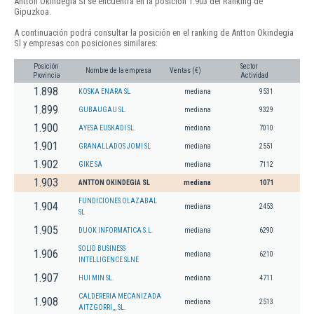
Antton Okindegia Sl se encuentra en la posición 1.903 del Ranking de
Gipuzkoa.
A continuación podrá consultar la posición en el ranking de Antton Okindegia
Sl y empresas con posiciones similares:
Posición
Sector
Nombre de la empresa
Ventas (€)
Provincia
Actividad
1.898
KOSKA ENARA SL
mediana
9531
1.899
GUBAUGAU SL.
mediana
9329
1.900
AYESA EUSKADI SL.
mediana
7010
1.901
GRANALLADOS JOMI SL
mediana
2551
1.902
GIKE SA
mediana
7112
1.903
ANTTON OKINDEGIA SL
mediana
1071
FUNDICIONES OLAZABAL
1.904
mediana
2453
SL
1.905
DUOK INFORMATICA S.L.
mediana
6290
SOLID BUSINESS
1.906
mediana
6210
INTELLIGENCE SLNE
1.907
HUI MIN SL.
mediana
4711
CALDERERIA MECANIZADA
1.908
mediana
2513
AITZGORRI,,, SL.