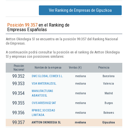
Ver Ranking de Empresas de Gipuzkoa
Posición 99.357
en el Ranking de
Empresas Españolas
Antton Okindegia Sl se encuentra en la posición 99.357 del Ranking Nacional
de Empresas.
A continuación podrá consultar la posición en el ranking de Antton Okindegia
Sl y empresas con posiciones similares:
Posición
Nombre de la empresa
Ventas (€)
Provincia
Nacional
99.352
DMC GLOBAL COMEX S.L.
mediana
Barcelona
99.353
VDA MATERIALES SL.
mediana
Valencia
MANUFACTURAS
99.354
mediana
Madrid
ABANTOS SL
99.355
OVIS ARIES 8652 SAT
mediana
Burgos
RPMIBZ, SOCIEDAD
99.356
mediana
Baleares
LIMITADA.
99.357
ANTTON OKINDEGIA SL
mediana
Gipuzkoa