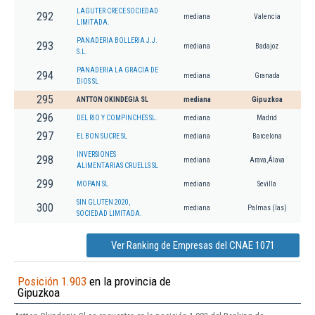
LAGUTER CRECE SOCIEDAD
292
mediana
Valencia
LIMITADA.
PANADERIA BOLLERIA J.J.
293
mediana
Badajoz
S.L.
PANADERIA LA GRACIA DE
294
mediana
Granada
DIOS SL
295
ANTTON OKINDEGIA SL
mediana
Gipuzkoa
296
DEL RIO Y COMPINCHES SL.
mediana
Madrid
297
EL BON SUCRE SL
mediana
Barcelona
INVERSIONES
298
mediana
Arava,Álava
ALIMENTARIAS CRUELLS SL
299
MOPAN SL
mediana
Sevilla
SIN GLUTEN 2020,
300
mediana
Palmas (las)
SOCIEDAD LIMITADA.
Ver Ranking de Empresas del CNAE 1071
Posición 1.903
en la provincia de
Gipuzkoa