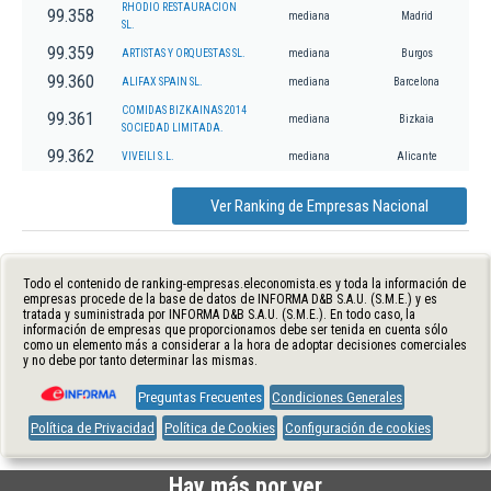
RHODIO RESTAURACION
99.358
mediana
Madrid
SL.
99.359
ARTISTAS Y ORQUESTAS SL.
mediana
Burgos
99.360
ALIFAX SPAIN SL.
mediana
Barcelona
COMIDAS BIZKAINAS 2014
99.361
mediana
Bizkaia
SOCIEDAD LIMITADA.
99.362
VIVEILI S.L.
mediana
Alicante
Ver Ranking de Empresas Nacional
Todo el contenido de ranking-empresas.eleconomista.es y toda la información de
empresas procede de la base de datos de INFORMA D&B S.A.U. (S.M.E.) y es
tratada y suministrada por INFORMA D&B S.A.U. (S.M.E.). En todo caso, la
información de empresas que proporcionamos debe ser tenida en cuenta sólo
como un elemento más a considerar a la hora de adoptar decisiones comerciales
y no debe por tanto determinar las mismas.
Preguntas Frecuentes
Condiciones Generales
Política de Privacidad
Política de Cookies
Configuración de cookies
Hay más por ver