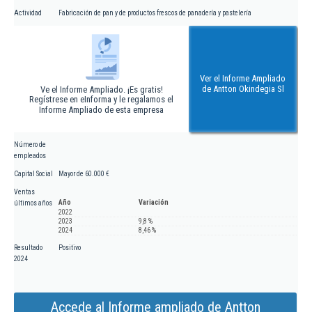
Actividad
Fabricación de pan y de productos frescos de panadería y pastelería
Ver el Informe Ampliado
de Antton Okindegia Sl
Ve el Informe Ampliado. ¡Es gratis!
Regístrese en eInforma y le regalamos el
Informe Ampliado de esta empresa
Número de
empleados
Capital Social
Mayor de 60.000 €
Ventas
Año
Variación
últimos años
2022
2023
9,8 %
2024
8,46 %
Resultado
Positivo
2024
Accede al Informe ampliado de Antton