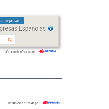
 de Empresas
mpresas Españolas
Información ofrecida por
Información ofrecida por