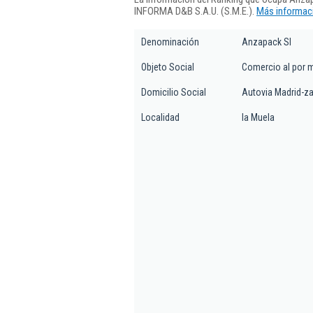
INFORMA D&B S.A.U. (S.M.E.).
Más informaci
Denominación
Anzapack Sl
Objeto Social
Comercio al por m
Domicilio Social
Autovia Madrid-z
Localidad
la Muela