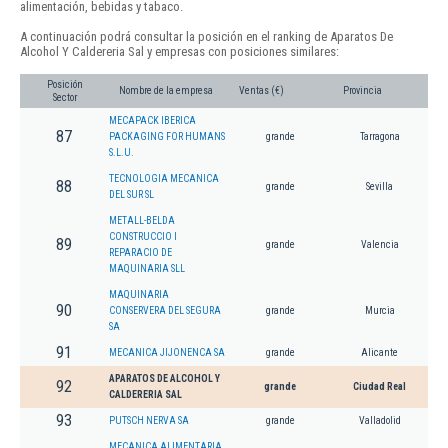
alimentación, bebidas y tabaco.
A continuación podrá consultar la posición en el ranking de Aparatos De
Alcohol Y Caldereria Sal y empresas con posiciones similares:
Posición
Nombre de la empresa
Ventas (€)
Provincia
Sector
MECAPACK IBERICA
87
PACKAGING FOR HUMANS
grande
Tarragona
S.L.U.
TECNOLOGIA MECANICA
88
grande
Sevilla
DEL SUR SL
METALL-BELDA
CONSTRUCCIO I
89
grande
Valencia
REPARACIO DE
MAQUINARIA SLL
MAQUINARIA
90
CONSERVERA DEL SEGURA
grande
Murcia
SA
91
MECANICA JIJONENCA SA
grande
Alicante
APARATOS DE ALCOHOL Y
92
grande
Ciudad Real
CALDERERIA SAL
93
PUTSCH NERVA SA
grande
Valladolid
MECANICA ALIMENTARIA