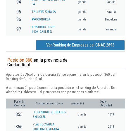
94
grande
Coruña
SA
95
TALLERES EZMA SA
grande
Navarra
96
PROCONOR SA
grande
Barcelona
REPRODUCCIONES
97
grande
Valencia
INOXIDABLES SL
Ver Ranking de Empresas del CNAE 2893
Posición 360
en la provincia de
Ciudad Real
Aparatos De Alcohol Y Caldereria Sal se encuentra en la posición 360 del
Ranking de Ciudad Real.
A continuación podrá consultar la posición en el ranking de Aparatos De
Alcohol Y Caldereria Sal y empresas con posiciones similares:
Posición
Sector
Nombre de la empresa
Ventas (€)
Provincia
Actividad
FLORENTINO GIL CHACON
355
grande
1013
E HIJOS SL
PLASTICOS ABLA
356
grande
2016
SOCIEDAD LIMITADA