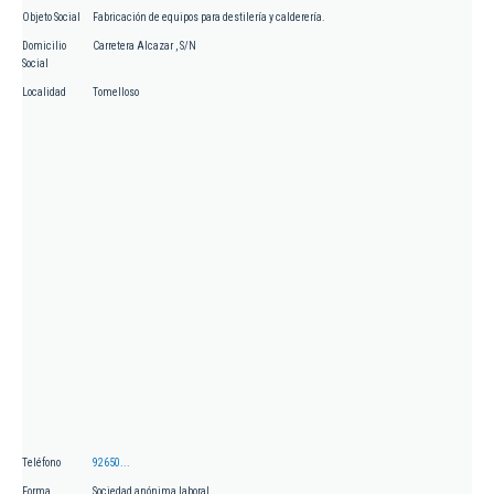
Objeto Social
Fabricación de equipos para destilería y calderería.
Domicilio
Carretera Alcazar , S/N
Social
Localidad
Tomelloso
Teléfono
92650...
Forma
Sociedad anónima laboral