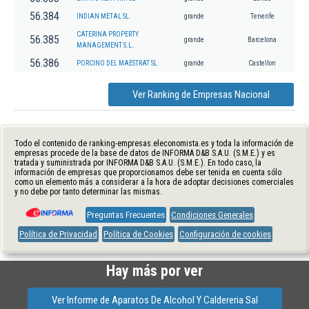
56.384
INDIAN METAL SL.
grande
Tenerife
CATERINA PROPERTY
56.385
grande
Barcelona
MANAGEMENT S.L.
56.386
PORCINO DEL MAESTRAT SL
grande
Castellon
Ver Ranking de Empresas Nacional
Todo el contenido de ranking-empresas.eleconomista.es y toda la información de
empresas procede de la base de datos de INFORMA D&B S.A.U. (S.M.E.) y es
tratada y suministrada por INFORMA D&B S.A.U. (S.M.E.). En todo caso, la
información de empresas que proporcionamos debe ser tenida en cuenta sólo
como un elemento más a considerar a la hora de adoptar decisiones comerciales
y no debe por tanto determinar las mismas.
Preguntas Frecuentes
Condiciones Generales
Política de Privacidad
Política de Cookies
Configuración de cookies
Hay más por ver
Ver Informe de Aparatos De Alcohol Y Caldereria Sal