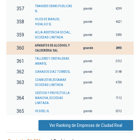
TRANISER OBRAS PUBLICAS
357
grande
4299
SL
HIJOS DE MANUEL
358
grande
4621
HIDALGO SL
ACJA ASISTENCIA SOCIAL,
359
grande
5590
SOCIEDAD LIMITADA.
APARATOS DE ALCOHOL Y
360
grande
2893
CALDERERIA SAL
TALLERES Y CRISTALERIAS
361
grande
2512
AMAR SL
362
GANADOS DIAZ TORRES SL
grande
0148
COMBUSTIBLES SAMAR
363
grande
4730
SOCIEDAD LIMITADA.
GESTION Y PROYECTOS LA
364
MANCHA, SOCIEDAD
grande
7112
LIMITADA.
365
VS DISEL SL
grande
3312
Ver Ranking de Empresas de Ciudad Real