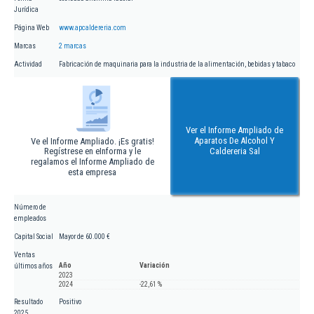
Jurídica
Página Web
www.apcaldereria.com
Marcas
2 marcas
Actividad
Fabricación de maquinaria para la industria de la alimentación, bebidas y tabaco
Ver el Informe Ampliado de
Aparatos De Alcohol Y
Ve el Informe Ampliado. ¡Es gratis!
Regístrese en eInforma y le
Caldereria Sal
regalamos el Informe Ampliado de
esta empresa
Número de
empleados
Capital Social
Mayor de 60.000 €
Ventas
Año
Variación
últimos años
2023
2024
-22,61 %
Resultado
Positivo
2025