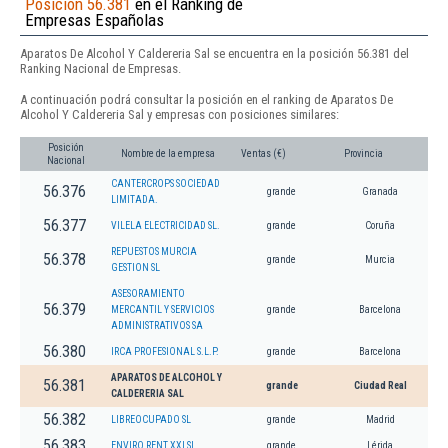
Posición 56.381
en el Ranking de
Empresas Españolas
Aparatos De Alcohol Y Caldereria Sal se encuentra en la posición 56.381 del
Ranking Nacional de Empresas.
A continuación podrá consultar la posición en el ranking de Aparatos De
Alcohol Y Caldereria Sal y empresas con posiciones similares:
Posición
Nombre de la empresa
Ventas (€)
Provincia
Nacional
CANTERCROPS SOCIEDAD
56.376
grande
Granada
LIMITADA.
56.377
VILELA ELECTRICIDAD SL.
grande
Coruña
REPUESTOS MURCIA
56.378
grande
Murcia
GESTION SL
ASESORAMIENTO
56.379
MERCANTIL Y SERVICIOS
grande
Barcelona
ADMINISTRATIVOS SA
56.380
IRCA PROFESIONAL S.L.P.
grande
Barcelona
APARATOS DE ALCOHOL Y
56.381
grande
Ciudad Real
CALDERERIA SAL
56.382
LIBREOCUPADO SL
grande
Madrid
56.383
ENVIRO RENT XXI SL
grande
Lérida