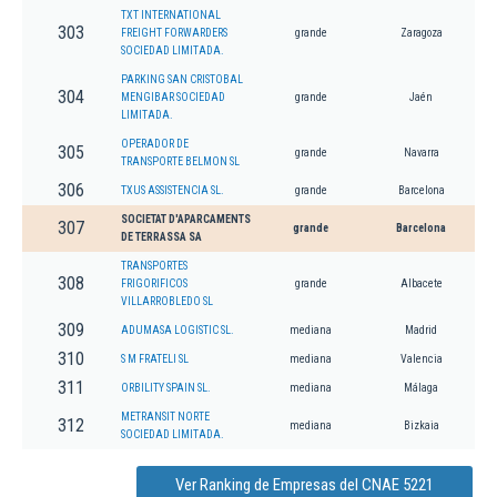
TXT INTERNATIONAL
303
FREIGHT FORWARDERS
grande
Zaragoza
SOCIEDAD LIMITADA.
PARKING SAN CRISTOBAL
304
MENGIBAR SOCIEDAD
grande
Jaén
LIMITADA.
OPERADOR DE
305
grande
Navarra
TRANSPORTE BELMON SL
306
TXUS ASSISTENCIA SL.
grande
Barcelona
SOCIETAT D'APARCAMENTS
307
grande
Barcelona
DE TERRASSA SA
TRANSPORTES
308
FRIGORIFICOS
grande
Albacete
VILLARROBLEDO SL
309
ADUMASA LOGISTIC SL.
mediana
Madrid
310
S M FRATELI SL
mediana
Valencia
311
ORBILITY SPAIN SL.
mediana
Málaga
METRANSIT NORTE
312
mediana
Bizkaia
SOCIEDAD LIMITADA.
Ver Ranking de Empresas del CNAE 5221