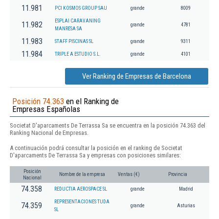
11.981
PCI KOSMOS GROUP SAU
grande
8009
ESPLAI CARAVANING
11.982
grande
4781
MANRESA SA
11.983
STAFF PISCINAS SL
grande
9311
11.984
TRIPLE A ESTUDIO S.L.
grande
4101
Ver Ranking de Empresas de Barcelona
Posición 74.363
en el Ranking de
Empresas Españolas
Societat D'aparcaments De Terrassa Sa se encuentra en la posición 74.363 del
Ranking Nacional de Empresas.
A continuación podrá consultar la posición en el ranking de Societat
D'aparcaments De Terrassa Sa y empresas con posiciones similares:
Posición
Nombre de la empresa
Ventas (€)
Provincia
Nacional
74.358
REDUCTIA AEROSPACE SL
grande
Madrid
REPRESENTACIONES TUDA
74.359
grande
Asturias
SL