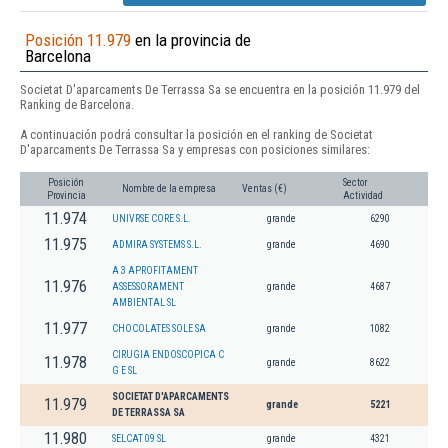
Posición 11.979
en la provincia de
Barcelona
Societat D'aparcaments De Terrassa Sa se encuentra en la posición 11.979 del
Ranking de Barcelona.
A continuación podrá consultar la posición en el ranking de Societat
D'aparcaments De Terrassa Sa y empresas con posiciones similares:
Posición
Sector
Nombre de la empresa
Ventas (€)
Provincia
Actividad
11.974
UNIVRSE CORE S.L.
grande
6290
11.975
ADMIRA SYSTEMS S.L.
grande
4690
A 3 APROFITAMENT
11.976
ASSESSORAMENT
grande
4687
AMBIENTAL SL
11.977
CHOCOLATES SOLE SA
grande
1082
CIRUGIA ENDOSCOPICA C
11.978
grande
8622
G E SL
SOCIETAT D'APARCAMENTS
11.979
grande
5221
DE TERRASSA SA
11.980
SELCAT 09 SL
grande
4321