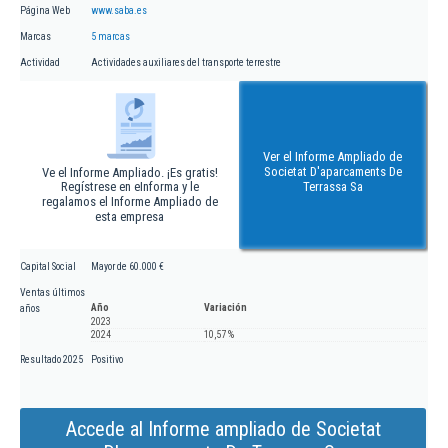
Página Web
www.saba.es
Marcas
5 marcas
Actividad
Actividades auxiliares del transporte terrestre
Ver el Informe Ampliado de
Societat D'aparcaments De
Ve el Informe Ampliado. ¡Es gratis!
Regístrese en eInforma y le
Terrassa Sa
regalamos el Informe Ampliado de
esta empresa
Capital Social
Mayor de 60.000 €
Ventas últimos
Año
Variación
años
2023
2024
10,57 %
Resultado 2025
Positivo
Accede al Informe ampliado de Societat