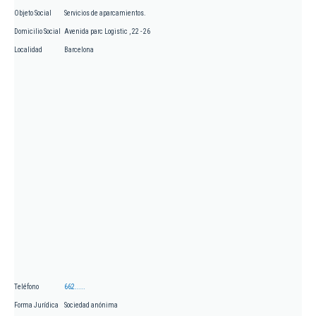
Objeto Social
Servicios de aparcamientos.
Domicilio Social
Avenida parc Logistic , 22 - 26
Localidad
Barcelona
Teléfono
662.....
Forma Jurídica
Sociedad anónima