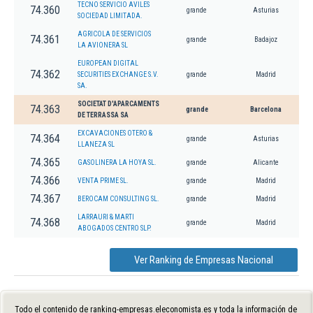
TECNO SERVICIO AVILES
74.360
grande
Asturias
SOCIEDAD LIMITADA.
AGRICOLA DE SERVICIOS
74.361
grande
Badajoz
LA AVIONERA SL
EUROPEAN DIGITAL
74.362
SECURITIES EXCHANGE S.V.
grande
Madrid
SA.
SOCIETAT D'APARCAMENTS
74.363
grande
Barcelona
DE TERRASSA SA
EXCAVACIONES OTERO &
74.364
grande
Asturias
LLANEZA SL
74.365
GASOLINERA LA HOYA SL.
grande
Alicante
74.366
VENTA PRIME SL.
grande
Madrid
74.367
BEROCAM CONSULTING SL.
grande
Madrid
LARRAURI & MARTI
74.368
grande
Madrid
ABOGADOS CENTRO SLP.
Ver Ranking de Empresas Nacional
Todo el contenido de ranking-empresas.eleconomista.es y toda la información de