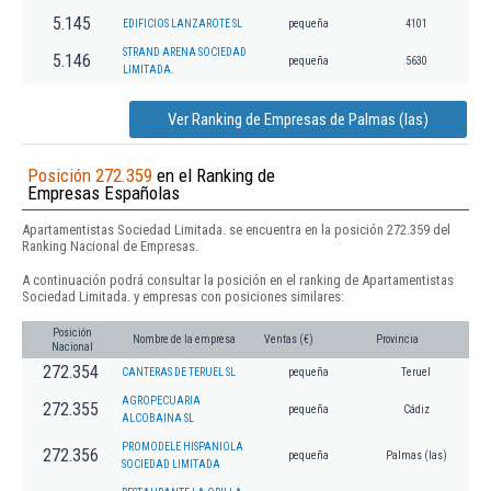
5.145
EDIFICIOS LANZAROTE SL
pequeña
4101
STRAND ARENA SOCIEDAD
5.146
pequeña
5630
LIMITADA.
Ver Ranking de Empresas de Palmas (las)
Posición 272.359
en el Ranking de
Empresas Españolas
Apartamentistas Sociedad Limitada. se encuentra en la posición 272.359 del
Ranking Nacional de Empresas.
A continuación podrá consultar la posición en el ranking de Apartamentistas
Sociedad Limitada. y empresas con posiciones similares:
Posición
Nombre de la empresa
Ventas (€)
Provincia
Nacional
272.354
CANTERAS DE TERUEL SL
pequeña
Teruel
AGROPECUARIA
272.355
pequeña
Cádiz
ALCOBAINA SL
PROMODELE HISPANIOLA
272.356
pequeña
Palmas (las)
SOCIEDAD LIMITADA