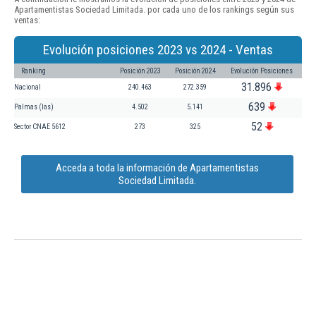
Apartamentistas Sociedad Limitada. por cada uno de los rankings según sus
ventas:
Evolución posiciones 2023 vs 2024 - Ventas
Ranking
Posición 2023
Posición 2024
Evolución Posiciones
31.896
Nacional
240.463
272.359
639
Palmas (las)
4.502
5.141
52
Sector CNAE 5612
273
325
Acceda a toda la información de Apartamentistas
Sociedad Limitada.