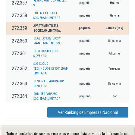
RESTAURANTE LA ORILLA
272.357
pequeña
Huelva
SL.
FULLMAX EUROPE
272.358
pequeña
Gerona
SOCIEDAD LIMITADA.
APARTAMENTISTAS
272.359
pequeña
Palmas (las)
SOCIEDAD LIMITADA.
BEALTEC SERVICIOS Y
272.360
pequeña
Barcelona
MANTENIMIENTOS S.L.
CURTIDOS MANUEL
272.361
pequeña
Alicante
SIRVENT SL
SLG CLOUD
272.362
TECHNOLOGIES SOCIEDAD
pequeña
Tarragona
LIMITADA.
DENTINAL LABORATORI
272.363
pequeña
Barcelona
DENTAL SL
ROMIRER PARAMO
272.364
pequeña
León
SOCIEDAD LIMITADA
Ver Ranking de Empresas Nacional
Todo el contenido de ranking-empresas.eleconomista.es y toda la información de