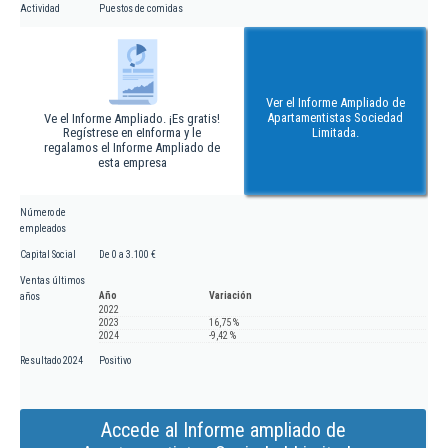
Actividad
Puestos de comidas
Ver el Informe Ampliado de
Apartamentistas Sociedad
Ve el Informe Ampliado. ¡Es gratis!
Regístrese en eInforma y le
Limitada.
regalamos el Informe Ampliado de
esta empresa
Número de
empleados
Capital Social
De 0 a 3.100 €
Ventas últimos
Año
Variación
años
2022
2023
16,75 %
2024
-9,42 %
Resultado 2024
Positivo
Accede al Informe ampliado de