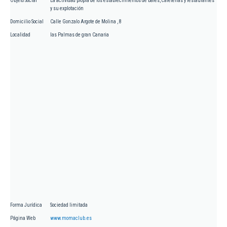
Objeto Social
La actividad propia de los establecimientos de bares, cafeterías y restaurantes
y su explotación
Domicilio Social
Calle Gonzalo Argote de Molina , 8
Localidad
las Palmas de gran Canaria
Forma Jurídica
Sociedad limitada
Página Web
www.momaclub.es