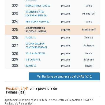
322
KIOSCO FAMILY FOOD SL.
pequeña
Madrid
KITCHEN FIGHTER
323
pequeña
Palmas (las)
SOCIEDAD LIMITADA.
324
NEW MOSCA HILTON SL.
pequeña
Madrid
APARTAMENTISTAS
325
pequeña
Palmas (las)
SOCIEDAD LIMITADA.
326
YUKSEL SL.
pequeña
Valencia
COCINA GALLEGA
327
pequeña
Pontevedra
CONTEMPORANEA SL.
328
VOLA ALBACETE SL.
pequeña
Murcia
329
MIDOGRUP S.L.
pequeña
Barcelona
330
EGAYIZ SL.
pequeña
Navarra
Ver Ranking de Empresas del CNAE 5612
Posición 5.141
en la provincia de
Palmas (las)
Apartamentistas Sociedad Limitada. se encuentra en la posición 5.141 del
Ranking de Palmas (las).