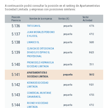
A continuación podrá consultar la posición en el ranking de Apartamentistas
Sociedad Limitada. y empresas con posiciones similares:
Posición
Sector
Nombre de la empresa
Ventas (€)
Provincia
Actividad
5.136
TRITOCAN SL
pequeña
4776
JUAN MORALES PERDOMO
5.137
pequeña
4712
E HIJOS SL
5.138
LIMASCO SL
pequeña
5630
CLINICA DE ORTODONCIA
5.139
DR ADOLFO ESPINO SL
pequeña
8623
PROFESIONAL
PROMODELE HISPANIOLA
5.140
pequeña
7311
SOCIEDAD LIMITADA
APARTAMENTISTAS
5.141
pequeña
5612
SOCIEDAD LIMITADA.
KEFAROES SOCIEDAD
5.142
pequeña
9531
LIMITADA.
COMERCIAL MUNTANE
5.143
pequeña
4755
CANARIAS SL.
ROOM214 SOCIEDAD
5.144
pequeña
4712
LIMITADA.