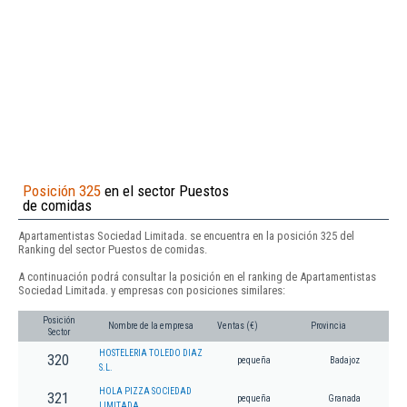
Posición 325
en el sector Puestos
de comidas
Apartamentistas Sociedad Limitada. se encuentra en la posición 325 del
Ranking del sector Puestos de comidas.
A continuación podrá consultar la posición en el ranking de Apartamentistas
Sociedad Limitada. y empresas con posiciones similares:
Posición
Nombre de la empresa
Ventas (€)
Provincia
Sector
HOSTELERIA TOLEDO DIAZ
320
pequeña
Badajoz
S.L.
HOLA PIZZA SOCIEDAD
321
pequeña
Granada
LIMITADA.