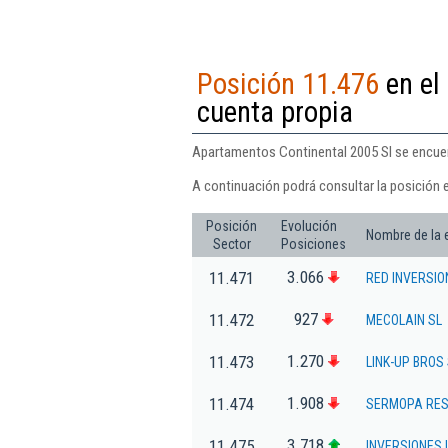
Posición 11.476
en el 
cuenta propia
Apartamentos Continental 2005 Sl se encuentr
A continuación podrá consultar la posición 
Posición
Evolución
Nombre de la
Sector
Posiciones
3.066
11.471
RED INVERSIO
927
11.472
MECOLAIN SL
1.270
11.473
LINK-UP BROS 
1.908
11.474
SERMOPA RES
3.718
11.475
INVERSIONES 