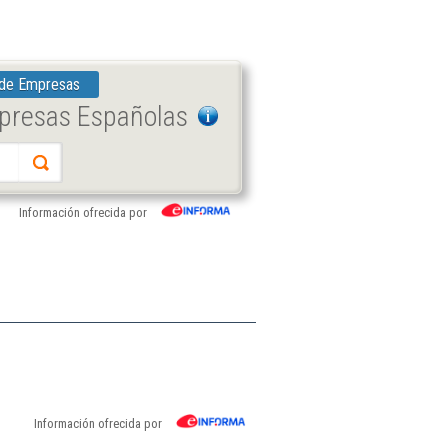
 de Empresas
mpresas Españolas
Información ofrecida por
Información ofrecida por