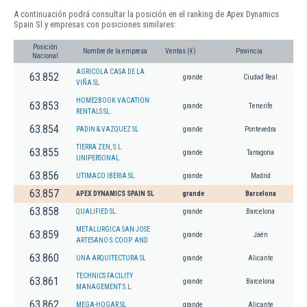
A continuación podrá consultar la posición en el ranking de Apex Dynamics
Spain Sl y empresas con posiciones similares:
Posición
Nombre de la empresa
Ventas (€)
Provincia
Nacional
AGRICOLA CASA DE LA
63.852
grande
Ciudad Real
VIÑA SL
HOME2BOOK VACATION
63.853
grande
Tenerife
RENTALS SL.
63.854
PADIN & VAZQUEZ SL
grande
Pontevedra
TIERRA ZEN, S.L.
63.855
grande
Tarragona
UNIPERSONAL
63.856
UTIMACO IBERIA SL.
grande
Madrid
63.857
APEX DYNAMICS SPAIN SL
grande
Barcelona
63.858
QUALIFIED SL.
grande
Barcelona
METALURGICA SAN JOSE
63.859
grande
Jaén
ARTESANO S.COOP. AND
63.860
UNA ARQUITECTURA SL
grande
Alicante
TECHNICS FACILITY
63.861
grande
Barcelona
MANAGEMENT S.L.
63.862
MEGA-HOGAR SL
grande
Alicante