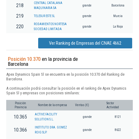
CENTRAL CATALANA
218
grande
Barcelona
MAQUINARIA SA
219
TELESUR ESTE SL
grande
Murcia
RODAMIENTOS NORTESA
220
grande
La Rioja
SOCIEDAD LIMITADA
Ver Ranking de Empresas del CNAE 4662
Posición 10.370
en la provincia de
Barcelona
Apex Dynamics Spain Sl se encuentra en la posición 10.370 del Ranking de
Barcelona.
A continuación podrá consultar la posición en el ranking de Apex Dynamics
Spain Sl y empresas con posiciones similares:
Posición
Sector
Nombre de la empresa
Ventas (€)
Provincia
Actividad
ACTIVE FACILITY
10.365
grande
8121
SOLUTION S.L.
INSTITUTO DRA. GOMEZ
10.366
grande
8622
ROIG SLP.