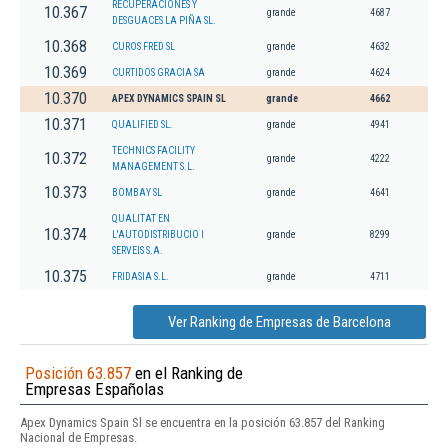
RECUPERACIONES Y
10.367
grande
4687
DESGUACES LA PIÑA SL.
10.368
CUROS FRED SL
grande
4632
10.369
CURTIDOS GRACIA SA
grande
4624
10.370
APEX DYNAMICS SPAIN SL
grande
4662
10.371
QUALIFIED SL.
grande
4941
TECHNICS FACILITY
10.372
grande
4222
MANAGEMENT S.L.
10.373
BOMBAY SL
grande
4641
QUALITAT EN
10.374
L'AUTODISTRIBUCIO I
grande
8299
SERVEIS S.A.
10.375
FRIDASIA S.L.
grande
4711
Ver Ranking de Empresas de Barcelona
Posición 63.857
en el Ranking de
Empresas Españolas
Apex Dynamics Spain Sl se encuentra en la posición 63.857 del Ranking
Nacional de Empresas.