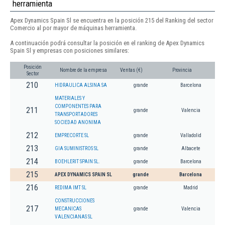
herramienta
Apex Dynamics Spain Sl se encuentra en la posición 215 del Ranking del sector
Comercio al por mayor de máquinas herramienta.
A continuación podrá consultar la posición en el ranking de Apex Dynamics
Spain Sl y empresas con posiciones similares:
Posición
Nombre de la empresa
Ventas (€)
Provincia
Sector
210
HIDRAULICA ALSINA SA
grande
Barcelona
MATERIALES Y
COMPONENTES PARA
211
grande
Valencia
TRANSPORTADORES
SOCIEDAD ANONIMA
212
EMPRECORTE SL
grande
Valladolid
213
GIA SUMINISTROS SL
grande
Albacete
214
BOEHLERIT SPAIN SL.
grande
Barcelona
215
APEX DYNAMICS SPAIN SL
grande
Barcelona
216
REDIMA IMT SL
grande
Madrid
CONSTRUCCIONES
217
MECANICAS
grande
Valencia
VALENCIANAS SL