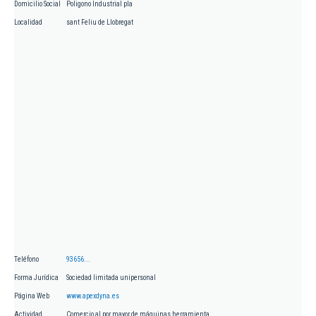
Domicilio Social
Poligono Industrial pla
Localidad
sant Feliu de Llobregat
Teléfono
93656...
Forma Jurídica
Sociedad limitada unipersonal
Página Web
www.apexdyna.es
Actividad
Comercio al por mayor de máquinas herramienta