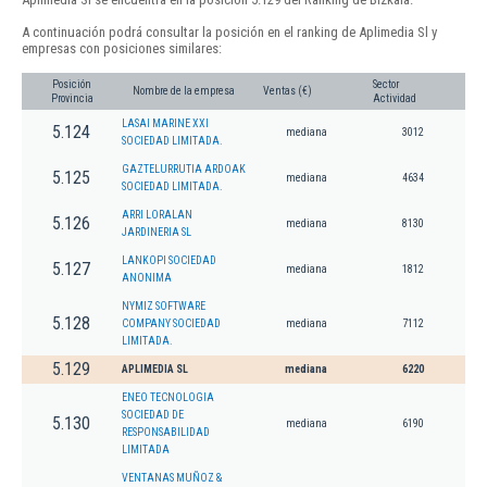
A continuación podrá consultar la posición en el ranking de Aplimedia Sl y
empresas con posiciones similares:
Posición
Sector
Nombre de la empresa
Ventas (€)
Provincia
Actividad
LASAI MARINE XXI
5.124
mediana
3012
SOCIEDAD LIMITADA.
GAZTELURRUTIA ARDOAK
5.125
mediana
4634
SOCIEDAD LIMITADA.
ARRI LORALAN
5.126
mediana
8130
JARDINERIA SL
LANKOPI SOCIEDAD
5.127
mediana
1812
ANONIMA
NYMIZ SOFTWARE
5.128
COMPANY SOCIEDAD
mediana
7112
LIMITADA.
5.129
APLIMEDIA SL
mediana
6220
ENEO TECNOLOGIA
SOCIEDAD DE
5.130
mediana
6190
RESPONSABILIDAD
LIMITADA
VENTANAS MUÑOZ &