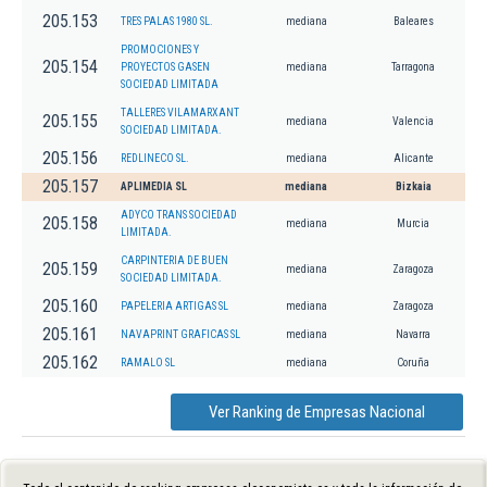
205.153
TRES PALAS 1980 SL.
mediana
Baleares
PROMOCIONES Y
205.154
PROYECTOS GASEN
mediana
Tarragona
SOCIEDAD LIMITADA
TALLERES VILAMARXANT
205.155
mediana
Valencia
SOCIEDAD LIMITADA.
205.156
REDLINECO SL.
mediana
Alicante
205.157
APLIMEDIA SL
mediana
Bizkaia
ADYCO TRANS SOCIEDAD
205.158
mediana
Murcia
LIMITADA.
CARPINTERIA DE BUEN
205.159
mediana
Zaragoza
SOCIEDAD LIMITADA.
205.160
PAPELERIA ARTIGAS SL
mediana
Zaragoza
205.161
NAVAPRINT GRAFICAS SL
mediana
Navarra
205.162
RAMALO SL
mediana
Coruña
Ver Ranking de Empresas Nacional