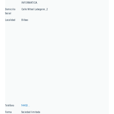
INFORMATICA.
Domicilio
Calle Mitxel Labegerie , 2
Social
Localidad
Bilbao
Teléfono
94453...
Forma
Sociedad limitada