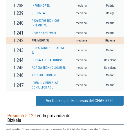
1.238
INFORSHOP SL
mediana
Madrid
1.239
QUERRY SA
mediana
Málaga
PROYECTOS TECNICOS
1.240
mediana
Madrid
INTERNET SL.
1.241
DEOBAN SYSTEMS SL.
mediana
Madrid
1.242
APLIMEDIA SL
mediana
Bizkaia
IP LEARNING E-DUCATIVA
1.243
mediana
Madrid
SL
1.244
HUGSA APLICACIONES SL
mediana
Barcelona
1.245
ACACIA TECHNOLOGIES SL
mediana
Barcelona
1.246
SIGES SOLUTIONS SL.
mediana
Madrid
IPREMIUM-ETISSALAT
1.247
mediana
Madrid
CONSULTORIA SL.
Ver Ranking de Empresas del CNAE 6220
Posición 5.129
en la provincia de
Bizkaia
Aplimedia Sl se encuentra en la posición 5.129 del Ranking de Bizkaia.