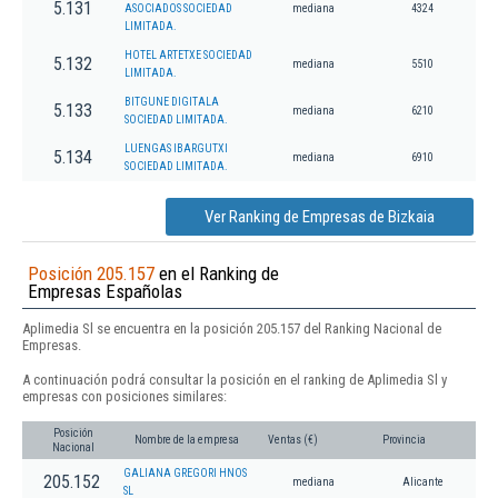
5.131
ASOCIADOS SOCIEDAD
mediana
4324
LIMITADA.
HOTEL ARTETXE SOCIEDAD
5.132
mediana
5510
LIMITADA.
BITGUNE DIGITALA
5.133
mediana
6210
SOCIEDAD LIMITADA.
LUENGAS IBARGUTXI
5.134
mediana
6910
SOCIEDAD LIMITADA.
Ver Ranking de Empresas de Bizkaia
Posición 205.157
en el Ranking de
Empresas Españolas
Aplimedia Sl se encuentra en la posición 205.157 del Ranking Nacional de
Empresas.
A continuación podrá consultar la posición en el ranking de Aplimedia Sl y
empresas con posiciones similares:
Posición
Nombre de la empresa
Ventas (€)
Provincia
Nacional
GALIANA GREGORI HNOS
205.152
mediana
Alicante
SL