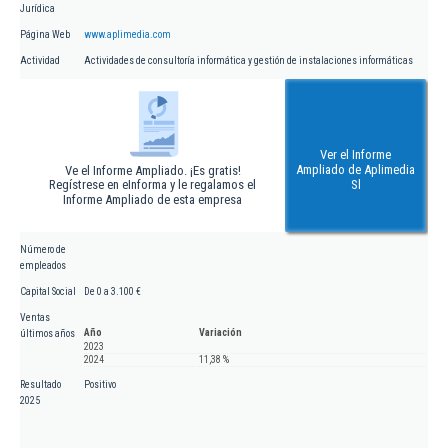
Jurídica
Página Web
www.aplimedia.com
Actividad
Actividades de consultoría informática y gestión de instalaciones informáticas
Ver el Informe
Ampliado de Aplimedia
Ve el Informe Ampliado. ¡Es gratis!
Regístrese en eInforma y le regalamos el
Sl
Informe Ampliado de esta empresa
Número de
empleados
Capital Social
De 0 a 3.100 €
Ventas
Año
Variación
últimos años
2023
2024
11,38 %
Resultado
Positivo
2025