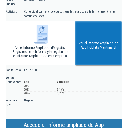
Jurídica
Actividad
Comercio al por menor de equipos para las tecnologías de la información y las
comunicaciones
Ver el Informe Ampliado de
App Poblats Maritims Sl
Ve el Informe Ampliado. ¡Es gratis!
Regístrese en eInforma y le regalamos
el Informe Ampliado de esta empresa
Capital Social
De 0 a 3.100 €
Ventas
Año
Variación
últimos años
2022
2023
8,46 %
2024
8,32 %
Resultado
Negativo
2024
Accede al Informe ampliado de App