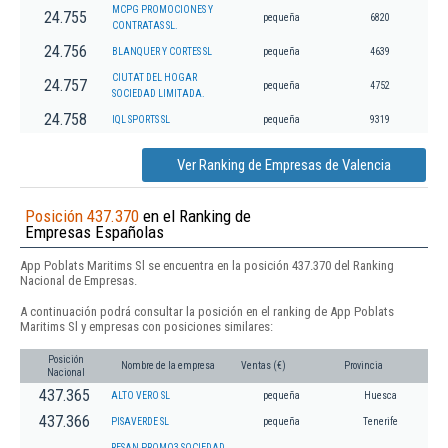
MCPG PROMOCIONES Y
24.755
pequeña
6820
CONTRATAS SL.
24.756
BLANQUER Y CORTES SL
pequeña
4639
CIUTAT DEL HOGAR
24.757
pequeña
4752
SOCIEDAD LIMITADA.
24.758
IQL SPORTS SL
pequeña
9319
Ver Ranking de Empresas de Valencia
Posición 437.370
en el Ranking de
Empresas Españolas
App Poblats Maritims Sl se encuentra en la posición 437.370 del Ranking
Nacional de Empresas.
A continuación podrá consultar la posición en el ranking de App Poblats
Maritims Sl y empresas con posiciones similares:
Posición
Nombre de la empresa
Ventas (€)
Provincia
Nacional
437.365
ALTO VERO SL
pequeña
Huesca
437.366
PISAVERDE SL
pequeña
Tenerife
RESAN PROMO3 SOCIEDAD