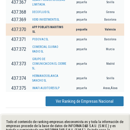
437.367
pequeña
Sevilla
LIMITADA.
437.368
DECOFLUID SL
pequeña
Gerona
437.369
VERD INVESTMENTS SL
pequeña
Barcelona
APP POBLATS MARITIMS
437.370
pequeña
Valencia
SL
437.371
PODOVAC SL
pequeña
Barcelona
COMERCIAL GUIRAO
437.372
pequeña
Murcia
RADIO SL
GRUPO DE
437.373
COMUNICACION EL CIERRE
pequeña
Madrid
SL.
HERMANOS BLANCA
437.374
pequeña
Sevilla
SANCHO SL
437.375
IMAFI AUDITORES SLP
pequeña
Arava,Álava
Ver Ranking de Empresas Nacional
Todo el contenido de ranking-empresas.eleconomista.es y toda la información de
empresas procede de la base de datos de INFORMA D&B S.A.U. (S.M.E.) y es
tratada y suministrada por INFORMA D&B S.A.U. (S.M.E.). En todo caso, la