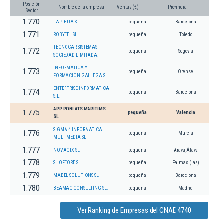
Posición
Nombre de la empresa
Ventas (€)
Provincia
Sector
1.770
LAPIHUA S.L.
pequeña
Barcelona
1.771
ROBYTEL SL
pequeña
Toledo
TECNOCAR SISTEMAS
1.772
pequeña
Segovia
SOCIEDAD LIMITADA.
INFORMATICA Y
1.773
pequeña
Orense
FORMACION GALLEGA SL
ENTERPRISE INFORMATICA
1.774
pequeña
Barcelona
S.L.
APP POBLATS MARITIMS
1.775
pequeña
Valencia
SL
SIGMA 4 INFORMATICA
1.776
pequeña
Murcia
MULTIMEDIA SL
1.777
NOVAGIX SL
pequeña
Arava,Álava
1.778
SHOFTORE SL
pequeña
Palmas (las)
1.779
MABEL SOLUTIONS SL
pequeña
Barcelona
1.780
BEAMAC CONSULTING SL.
pequeña
Madrid
Ver Ranking de Empresas del CNAE 4740