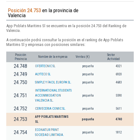
Posición 24.753
en la provincia de
Valencia
App Poblats Maritims Sl se encuentra en la posición 24.753 del Ranking de
Valencia.
A continuación podrá consultar la posición en el ranking de App Poblats
Maritims Sl y empresas con posiciones similares:
Posición
Sector
Nombre de la empresa
Ventas (€)
Provincia
Actividad
24.748
OFERTECNIC SL
pequeña
4321
24.749
ALYTECO SL
pequeña
6920
24.750
SIMPLE Y FACIL EUROPA SL.
pequeña
4683
INTERNATIONAL STUDENTS
24.751
ACCOMMODATION
pequeña
5590
VALENCIA SL.
24.752
CERVECERIA COMIC SL.
pequeña
5611
APP POBLATS MARITIMS
24.753
pequeña
4740
SL
ECONATUR PRINT
24.754
pequeña
1812
SOCIEDAD LIMITADA.