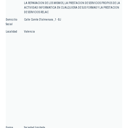
LA REPARACION DE LOS MISMOS, LA PRESTACION DE SERVICIOS PROPIOS DE LA
ACTIVIDAD INFORMATICA EN CUALQUIERA DE SUS FORMAS Y LA PRESTACION
DE SERVICIOS RELAC
Domicilio
Calle Comte D'almenara , 1 - BJ
Social
Localidad
Valencia
Forma
Sociedad limitada