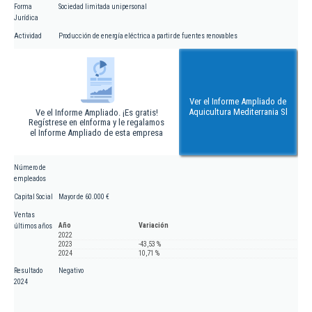
Forma
Sociedad limitada unipersonal
Jurídica
Actividad
Producción de energía eléctrica a partir de fuentes renovables
Ver el Informe Ampliado de
Aquicultura Mediterrania Sl
Ve el Informe Ampliado. ¡Es gratis!
Regístrese en eInforma y le regalamos
el Informe Ampliado de esta empresa
Número de
empleados
Capital Social
Mayor de 60.000 €
Ventas
Año
Variación
últimos años
2022
2023
-43,53 %
2024
10,71 %
Resultado
Negativo
2024