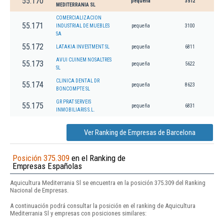
55.170
pequeña
3512
MEDITERRANIA SL
COMERCIALIZACION
55.171
INDUSTRIAL DE MUEBLES
pequeña
3100
SA
55.172
LATAKIA INVESTMENT SL
pequeña
6811
AVUI CUINEM NOSALTRES
55.173
pequeña
5622
SL
CLINICA DENTAL DR
55.174
pequeña
8623
BONCOMPTE SL
GR PRAT SERVEIS
55.175
pequeña
6831
INMOBILIARIS S.L.
Ver Ranking de Empresas de Barcelona
Posición 375.309
en el Ranking de
Empresas Españolas
Aquicultura Mediterrania Sl se encuentra en la posición 375.309 del Ranking
Nacional de Empresas.
A continuación podrá consultar la posición en el ranking de Aquicultura
Mediterrania Sl y empresas con posiciones similares: