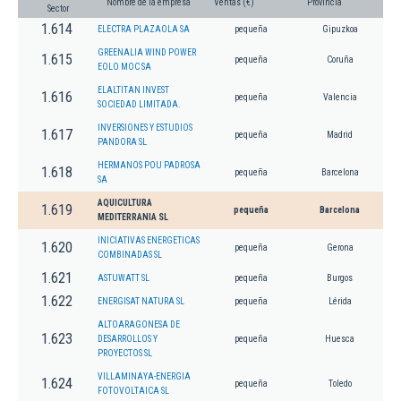
Nombre de la empresa
Ventas (€)
Provincia
Sector
1.614
ELECTRA PLAZAOLA SA
pequeña
Gipuzkoa
GREENALIA WIND POWER
1.615
pequeña
Coruña
EOLO MOC SA
ELALTITAN INVEST
1.616
pequeña
Valencia
SOCIEDAD LIMITADA.
INVERSIONES Y ESTUDIOS
1.617
pequeña
Madrid
PANDORA SL
HERMANOS POU PADROSA
1.618
pequeña
Barcelona
SA
AQUICULTURA
1.619
pequeña
Barcelona
MEDITERRANIA SL
INICIATIVAS ENERGETICAS
1.620
pequeña
Gerona
COMBINADAS SL
1.621
ASTUWATT SL
pequeña
Burgos
1.622
ENERGISAT NATURA SL
pequeña
Lérida
ALTOARAGONESA DE
1.623
DESARROLLOS Y
pequeña
Huesca
PROYECTOS SL
VILLAMINAYA-ENERGIA
1.624
pequeña
Toledo
FOTOVOLTAICA SL