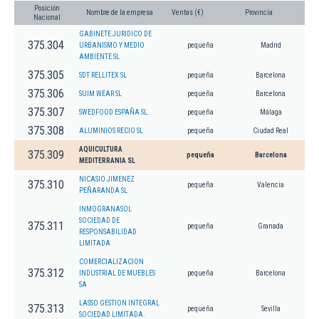
Posición
Nombre de la empresa
Ventas (€)
Provincia
Nacional
GABINETE JURIDICO DE
375.304
URBANISMO Y MEDIO
pequeña
Madrid
AMBIENTE SL
375.305
SDT RELLITEX SL
pequeña
Barcelona
375.306
SUIM WEAR SL
pequeña
Barcelona
375.307
SWEDFOOD ESPAÑA SL.
pequeña
Málaga
375.308
ALUMINIOS RECIO SL
pequeña
Ciudad Real
AQUICULTURA
375.309
pequeña
Barcelona
MEDITERRANIA SL
NICASIO JIMENEZ
375.310
pequeña
Valencia
PEÑARANDA SL
INMOGRANASOL
SOCIEDAD DE
375.311
pequeña
Granada
RESPONSABILIDAD
LIMITADA
COMERCIALIZACION
375.312
INDUSTRIAL DE MUEBLES
pequeña
Barcelona
SA
LASSO GESTION INTEGRAL
375.313
pequeña
Sevilla
SOCIEDAD LIMITADA.