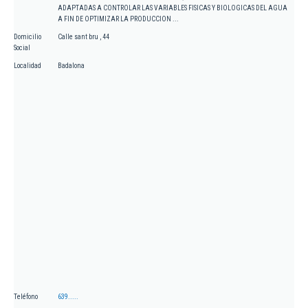
ADAPTADAS A CONTROLAR LAS VARIABLES FISICAS Y BIOLOGICAS DEL AGUA
A FIN DE OPTIMIZAR LA PRODUCCION ...
Domicilio
Calle sant bru , 44
Social
Localidad
Badalona
Teléfono
639.....