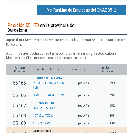
Ver Ranking de Empresas del CNAE 3512
Posición 55.170
en la provincia de
Barcelona
Aquicultura Mediterrania Sl se encuentra en la posición 55.170 del Ranking de
Barcelona.
A continuación podrá consultar la posición en el ranking de Aquicultura
Mediterrania Sl y empresas con posiciones similares:
Posición
Sector
Nombre de la empresa
Ventas (€)
Provincia
Actividad
J. DURAN & P. MARINAS
55.165
AUDITORES ASOCIADOS
pequeña
6920
SLP.
55.166
ARM ELECTRO FLUIDOS SL.
pequeña
4321
EIDIRA SERVICIOS
55.167
pequeña
6832
INMOBILIARIOS SL.
55.168
SDT RELLITEX SL
pequeña
2894
55.169
SUIM WEAR SL
pequeña
1429
AQUICULTURA