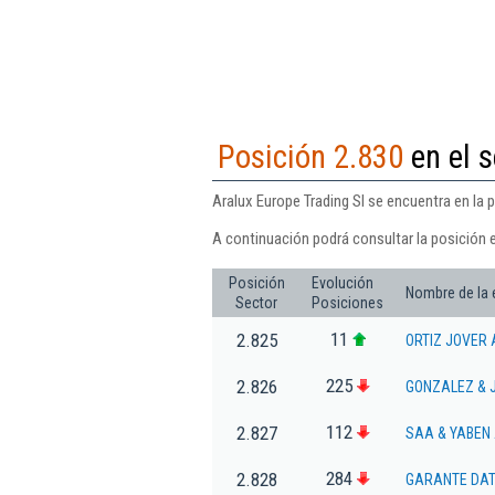
Posición 2.830
en el s
Aralux Europe Trading Sl se encuentra en la p
A continuación podrá consultar la posición e
Posición
Evolución
Nombre de la
Sector
Posiciones
11
2.825
ORTIZ JOVER 
225
2.826
GONZALEZ & 
112
2.827
SAA & YABEN
284
2.828
GARANTE DAT