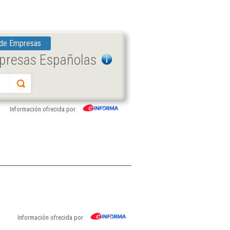
 de Empresas
mpresas Españolas
Información ofrecida por
Información ofrecida por