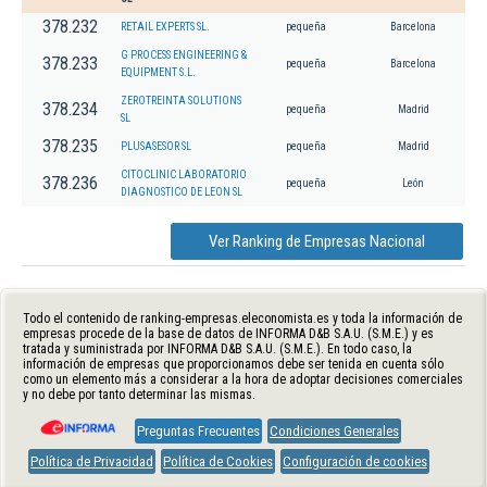
378.232
RETAIL EXPERTS SL.
pequeña
Barcelona
G PROCESS ENGINEERING &
378.233
pequeña
Barcelona
EQUIPMENT S.L.
ZEROTREINTA SOLUTIONS
378.234
pequeña
Madrid
SL
378.235
PLUSASESOR SL
pequeña
Madrid
CITOCLINIC LABORATORIO
378.236
pequeña
León
DIAGNOSTICO DE LEON SL
Ver Ranking de Empresas Nacional
Todo el contenido de ranking-empresas.eleconomista.es y toda la información de
empresas procede de la base de datos de INFORMA D&B S.A.U. (S.M.E.) y es
tratada y suministrada por INFORMA D&B S.A.U. (S.M.E.). En todo caso, la
información de empresas que proporcionamos debe ser tenida en cuenta sólo
como un elemento más a considerar a la hora de adoptar decisiones comerciales
y no debe por tanto determinar las mismas.
Preguntas Frecuentes
Condiciones Generales
Política de Privacidad
Política de Cookies
Configuración de cookies