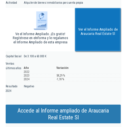
Actividad
Alquiler de bienes inmobiliarios por cuenta propia
Ver el Informe Ampliado de
Araucaria Real Estate Sl
Ve el Informe Ampliado. ¡Es gratis!
Regístrese en eInforma y le regalamos
el Informe Ampliado de esta empresa
Capital Social
De 3.100 a 60.000 €
Ventas
Año
Variación
últimos años
2022
2023
58,29 %
2024
-1,18 %
Resultado
Negativo
2024
Accede al Informe ampliado de Araucaria
Real Estate Sl