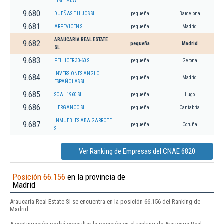
LIMITADA
9.680
DUEÑAS E HIJOS SL
pequeña
Barcelona
9.681
ARPEVICEN SL.
pequeña
Madrid
ARAUCARIA REAL ESTATE
9.682
pequeña
Madrid
SL
9.683
PELLICER 30-60 SL
pequeña
Gerona
INVERSIONES ANGLO
9.684
pequeña
Madrid
ESPAÑOLAS SL
9.685
SOAL 1960 SL.
pequeña
Lugo
9.686
HERGANCO SL
pequeña
Cantabria
INMUEBLES ABA GARROTE
9.687
pequeña
Coruña
SL
Ver Ranking de Empresas del CNAE 6820
Posición 66.156
en la provincia de
Madrid
Araucaria Real Estate Sl se encuentra en la posición 66.156 del Ranking de
Madrid.