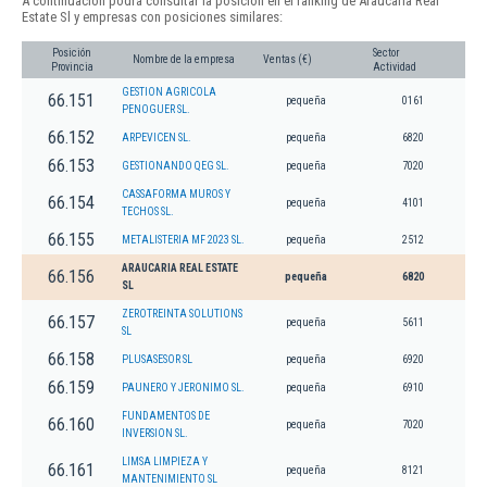
A continuación podrá consultar la posición en el ranking de Araucaria Real
Estate Sl y empresas con posiciones similares:
Posición
Sector
Nombre de la empresa
Ventas (€)
Provincia
Actividad
GESTION AGRICOLA
66.151
pequeña
0161
PENOGUER SL.
66.152
ARPEVICEN SL.
pequeña
6820
66.153
GESTIONANDO QEG SL.
pequeña
7020
CASSAFORMA MUROS Y
66.154
pequeña
4101
TECHOS SL.
66.155
METALISTERIA MF 2023 SL.
pequeña
2512
ARAUCARIA REAL ESTATE
66.156
pequeña
6820
SL
ZEROTREINTA SOLUTIONS
66.157
pequeña
5611
SL
66.158
PLUSASESOR SL
pequeña
6920
66.159
PAUNERO Y JERONIMO SL.
pequeña
6910
FUNDAMENTOS DE
66.160
pequeña
7020
INVERSION SL.
LIMSA LIMPIEZA Y
66.161
pequeña
8121
MANTENIMIENTO SL