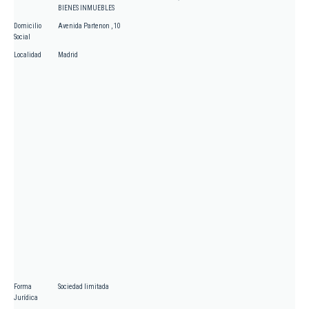
BIENES INMUEBLES
Domicilio
Avenida Partenon , 10
Social
Localidad
Madrid
Forma
Sociedad limitada
Jurídica