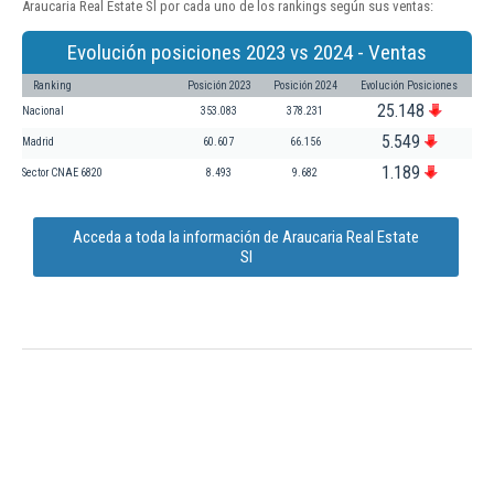
Araucaria Real Estate Sl por cada uno de los rankings según sus ventas:
Evolución posiciones 2023 vs 2024 - Ventas
Ranking
Posición 2023
Posición 2024
Evolución Posiciones
25.148
Nacional
353.083
378.231
5.549
Madrid
60.607
66.156
1.189
Sector CNAE 6820
8.493
9.682
Acceda a toda la información de Araucaria Real Estate
Sl