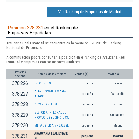
Ver Ranking de Empresas de Madrid
Posición 378.231
en el Ranking de
Empresas Españolas
Araucaria Real Estate Sl se encuentra en la posición 378.231 del Ranking
Nacional de Empresas.
A continuación podrá consultar la posición en el ranking de Araucaria Real
Estate Sl y empresas con posiciones similares:
Posición
Nombre de la empresa
Ventas (€)
Provincia
Nacional
378.226
INFOUNIO SL
pequeña
Lérida
ALFREDO SANTAMARIA
378.227
pequeña
Valladolid
ARIAS SL
378.228
DIOS NOS GUIE SL.
pequeña
Murcia
GESTORIA INTEGRAL DE
378.229
pequeña
Ciudad Real
PROYECTOS Y EDIFICIOS SL
378.230
METALISTERIA MF 2023 SL.
pequeña
Madrid
ARAUCARIA REAL ESTATE
378.231
pequeña
Madrid
SL