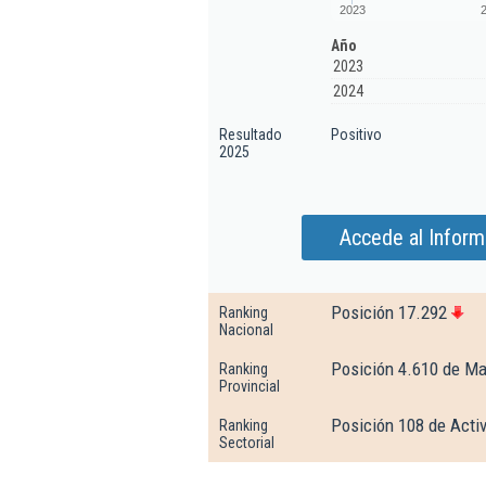
2023
Año
2023
2024
Resultado
Positivo
2025
Accede al Inform
Posición 17.292
Ranking
Nacional
Posición 4.610 de Ma
Ranking
Provincial
Posición 108 de Activ
Ranking
Sectorial