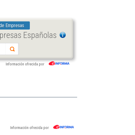
 de Empresas
mpresas Españolas
Información ofrecida por
Información ofrecida por