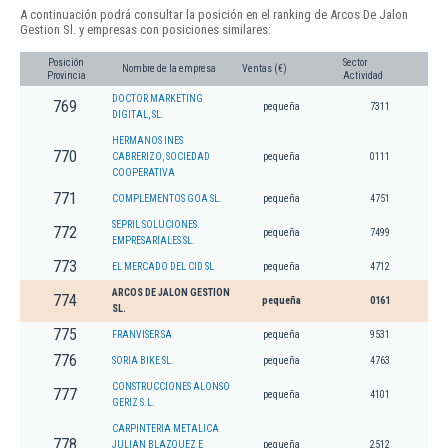
A continuación podrá consultar la posición en el ranking de Arcos De Jalon
Gestion Sl. y empresas con posiciones similares:
Posición
Sector
Nombre de la empresa
Ventas (€)
Provincia
Actividad
DOCTOR MARKETING
769
pequeña
7311
DIGITAL, SL.
HERMANOS INES
770
CABRERIZO, SOCIEDAD
pequeña
0111
COOPERATIVA
771
COMPLEMENTOS GOA SL.
pequeña
4751
SEPRIL SOLUCIONES
772
pequeña
7499
EMPRESARIALES SL.
773
EL MERCADO DEL CID SL
pequeña
4712
ARCOS DE JALON GESTION
774
pequeña
0161
SL.
775
FRANVISER SA
pequeña
9531
776
SORIA BIKE SL.
pequeña
4763
CONSTRUCCIONES ALONSO
777
pequeña
4101
GERIZ S.L.
CARPINTERIA METALICA
778
JULIAN BLAZQUEZ E
pequeña
2512