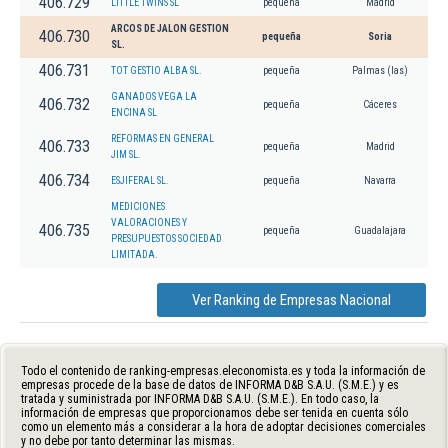
406.729
LITTLE TWINS SL
pequeña
Madrid
ARCOS DE JALON GESTION
406.730
pequeña
Soria
SL.
406.731
TOT GESTIO ALBA SL.
pequeña
Palmas (las)
GANADOS VEGA LA
406.732
pequeña
Cáceres
ENCINA SL
REFORMAS EN GENERAL
406.733
pequeña
Madrid
JIM SL.
406.734
ESJIFERAL SL.
pequeña
Navarra
MEDICIONES
VALORACIONES Y
406.735
pequeña
Guadalajara
PRESUPUESTOS SOCIEDAD
LIMITADA.
Ver Ranking de Empresas Nacional
Todo el contenido de ranking-empresas.eleconomista.es y toda la información de
empresas procede de la base de datos de INFORMA D&B S.A.U. (S.M.E.) y es
tratada y suministrada por INFORMA D&B S.A.U. (S.M.E.). En todo caso, la
información de empresas que proporcionamos debe ser tenida en cuenta sólo
como un elemento más a considerar a la hora de adoptar decisiones comerciales
y no debe por tanto determinar las mismas.