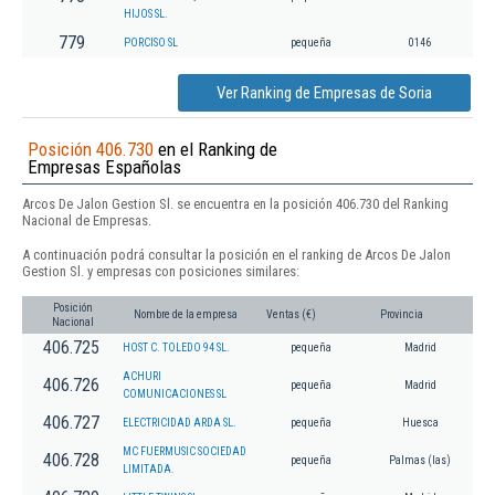
HIJOS SL.
779
PORCISO SL
pequeña
0146
Ver Ranking de Empresas de Soria
Posición 406.730
en el Ranking de
Empresas Españolas
Arcos De Jalon Gestion Sl. se encuentra en la posición 406.730 del Ranking
Nacional de Empresas.
A continuación podrá consultar la posición en el ranking de Arcos De Jalon
Gestion Sl. y empresas con posiciones similares:
Posición
Nombre de la empresa
Ventas (€)
Provincia
Nacional
406.725
HOST C. TOLEDO 94 SL.
pequeña
Madrid
ACHURI
406.726
pequeña
Madrid
COMUNICACIONES SL
406.727
ELECTRICIDAD ARDA SL.
pequeña
Huesca
MC FUERMUSIC SOCIEDAD
406.728
pequeña
Palmas (las)
LIMITADA.