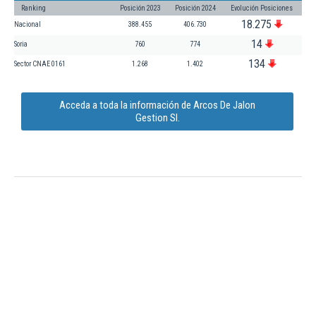
Ranking
Posición 2023
Posición 2024
Evolución Posiciones
18.275
Nacional
388.455
406.730
14
Soria
760
774
134
Sector CNAE 0161
1.268
1.402
Acceda a toda la información de Arcos De Jalon
Gestion Sl.