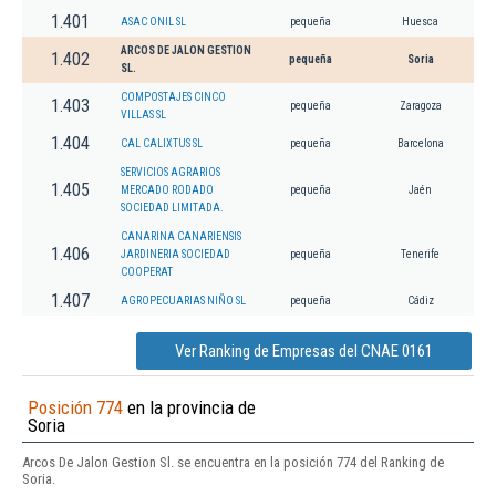
1.401
ASAC ONIL SL
pequeña
Huesca
ARCOS DE JALON GESTION
1.402
pequeña
Soria
SL.
COMPOSTAJES CINCO
1.403
pequeña
Zaragoza
VILLAS SL
1.404
CAL CALIXTUS SL
pequeña
Barcelona
SERVICIOS AGRARIOS
1.405
MERCADO RODADO
pequeña
Jaén
SOCIEDAD LIMITADA.
CANARINA CANARIENSIS
1.406
JARDINERIA SOCIEDAD
pequeña
Tenerife
COOPERAT
1.407
AGROPECUARIAS NIÑO SL
pequeña
Cádiz
Ver Ranking de Empresas del CNAE 0161
Posición 774
en la provincia de
Soria
Arcos De Jalon Gestion Sl. se encuentra en la posición 774 del Ranking de
Soria.