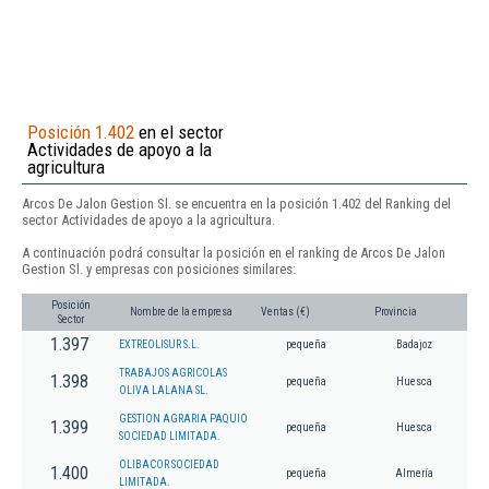
Posición 1.402
en el sector
Actividades de apoyo a la
agricultura
Arcos De Jalon Gestion Sl. se encuentra en la posición 1.402 del Ranking del
sector Actividades de apoyo a la agricultura.
A continuación podrá consultar la posición en el ranking de Arcos De Jalon
Gestion Sl. y empresas con posiciones similares:
Posición
Nombre de la empresa
Ventas (€)
Provincia
Sector
1.397
EXTREOLISUR S.L.
pequeña
Badajoz
TRABAJOS AGRICOLAS
1.398
pequeña
Huesca
OLIVA LALANA SL.
GESTION AGRARIA PAQUIO
1.399
pequeña
Huesca
SOCIEDAD LIMITADA.
OLIBACOR SOCIEDAD
1.400
pequeña
Almería
LIMITADA.