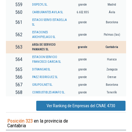
559
DISPECYL SL.
grande
Madrid
560
CARBURANTES AVILA SL
6.652.835
Ávila
ESTACIO SERVEI ESTADELLA
561
grande
Barcelona
SL
ESTACIONES
562
grande
Palmas (las)
ARCHIPIELAGO SL
AREA DE SERVICIO
563
grande
Cantabria
PAMANES SL
ESTACION SERVICIO
564
grande
Huesca
FRANCISCO GARCIA SL
565
DITRANGAS SL
grande
Zaragoza
566
PAEZ RODRIGUEZ SL
grande
Orense
567
GRUPOILNET SL.
grande
Barcelona
568
COMBUSTIBLES ARAFO SL.
grande
Tenerife
Ver Ranking de Empresas del CNAE 4730
Posición 323
en la provincia de
Cantabria