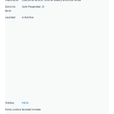
Objeto Social
Estacion de servicio , túnel de lavado y servicio de tienda
Domicilio
Calle Prosperidad , 61
Social
Localidad
el Astillero
Teléfono
94254...
Forma Jurídica
Sociedad limitada