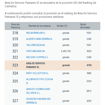
Area De Servicio Pamanes Sl se encuentra en la posición 323 del Ranking de
Cantabria.
A continuación podrá consultar la posición en el ranking de Area De Servicio
Pamanes Sl y empresas con posiciones similares:
Posición
Sector
Nombre de la empresa
Ventas (€)
Provincia
Actividad
318
MEGAPREMIUM S L
grande
9531
319
ALBERTO SASSI ESPAÑA SL
grande
2563
320
TALLERES ESGA SA
grande
9531
321
PINTURAS SABI SA
6.695.193
4334
322
WELDING COPPER, S.L.
grande
2540
AREA DE SERVICIO
323
grande
4730
PAMANES SL
324
BATH COLLECTION S L
grande
4683
ALUMINIOS Y PVC OCHOA
325
grande
2224
SL
ARIDOS Y HORMIGONES
326
grande
0812
DEL DEVA, S.L.
INCENTRO EIM SERVICES
327
grande
6220
ESPAÑA SL.