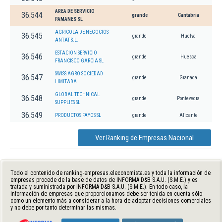
AREA DE SERVICIO
36.544
grande
Cantabria
PAMANES SL
AGRICOLA DE NEGOCIOS
36.545
grande
Huelva
ANTAT S.L.
ESTACION SERVICIO
36.546
grande
Huesca
FRANCISCO GARCIA SL
SWISS AGRO SOCIEDAD
36.547
grande
Granada
LIMITADA.
GLOBAL TECHNICAL
36.548
grande
Pontevedra
SUPPLIES SL
36.549
PRODUCTOS FAYOS SL
grande
Alicante
Ver Ranking de Empresas Nacional
Todo el contenido de ranking-empresas.eleconomista.es y toda la información de
empresas procede de la base de datos de INFORMA D&B S.A.U. (S.M.E.) y es
tratada y suministrada por INFORMA D&B S.A.U. (S.M.E.). En todo caso, la
información de empresas que proporcionamos debe ser tenida en cuenta sólo
como un elemento más a considerar a la hora de adoptar decisiones comerciales
y no debe por tanto determinar las mismas.