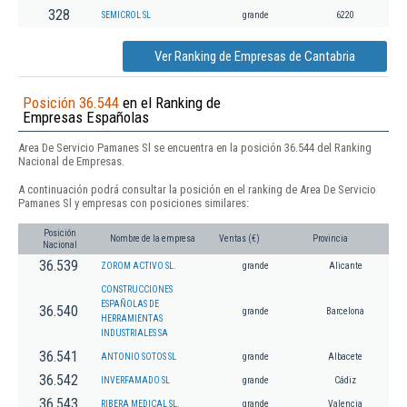
328
SEMICROL SL
grande
6220
Ver Ranking de Empresas de Cantabria
Posición 36.544
en el Ranking de
Empresas Españolas
Area De Servicio Pamanes Sl se encuentra en la posición 36.544 del Ranking
Nacional de Empresas.
A continuación podrá consultar la posición en el ranking de Area De Servicio
Pamanes Sl y empresas con posiciones similares:
Posición
Nombre de la empresa
Ventas (€)
Provincia
Nacional
36.539
ZOROM ACTIVO SL.
grande
Alicante
CONSTRUCCIONES
ESPAÑOLAS DE
36.540
grande
Barcelona
HERRAMIENTAS
INDUSTRIALES SA
36.541
ANTONIO SOTOS SL
grande
Albacete
36.542
INVERFAMADO SL
grande
Cádiz
36.543
RIBERA MEDICAL SL.
grande
Valencia