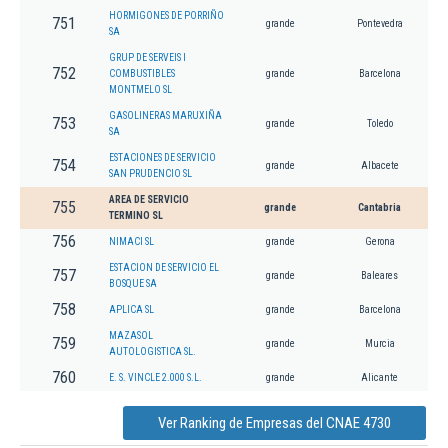
HORMIGONES DE PORRIÑO
751
grande
Pontevedra
SA
GRUP DE SERVEIS I
752
COMBUSTIBLES
grande
Barcelona
MONTMELO SL
GASOLINERAS MARUXIÑA
753
grande
Toledo
SA
ESTACIONES DE SERVICIO
754
grande
Albacete
SAN PRUDENCIO SL
AREA DE SERVICIO
755
grande
Cantabria
TERMINO SL
756
NIMACI SL
grande
Gerona
ESTACION DE SERVICIO EL
757
grande
Baleares
BOSQUE SA
758
APLICA SL
grande
Barcelona
MAZASOL
759
grande
Murcia
AUTOLOGISTICA SL.
760
E. S. VINCLE 2.000 S.L.
grande
Alicante
Ver Ranking de Empresas del CNAE 4730