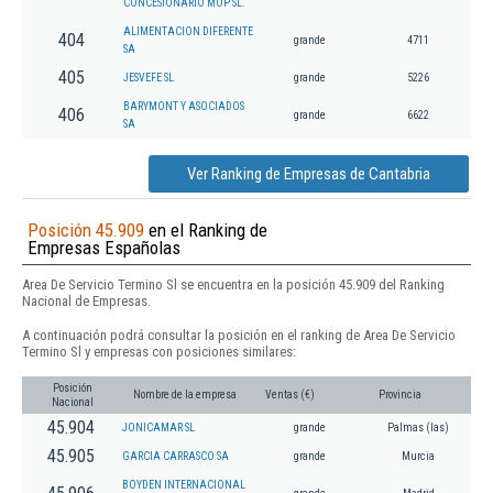
CONCESIONARIO MOP SL.
ALIMENTACION DIFERENTE
404
grande
4711
SA
405
JESVEFE SL
grande
5226
BARYMONT Y ASOCIADOS
406
grande
6622
SA
Ver Ranking de Empresas de Cantabria
Posición 45.909
en el Ranking de
Empresas Españolas
Area De Servicio Termino Sl se encuentra en la posición 45.909 del Ranking
Nacional de Empresas.
A continuación podrá consultar la posición en el ranking de Area De Servicio
Termino Sl y empresas con posiciones similares:
Posición
Nombre de la empresa
Ventas (€)
Provincia
Nacional
45.904
JONICAMAR SL
grande
Palmas (las)
45.905
GARCIA CARRASCO SA
grande
Murcia
BOYDEN INTERNACIONAL