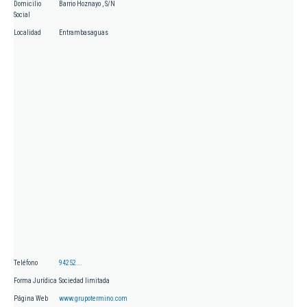
Domicilio
Barrio Hoznayo , S/N
Social
Localidad
Entrambasaguas
Teléfono
94252...
Forma Jurídica
Sociedad limitada
Página Web
www.grupotermino.com