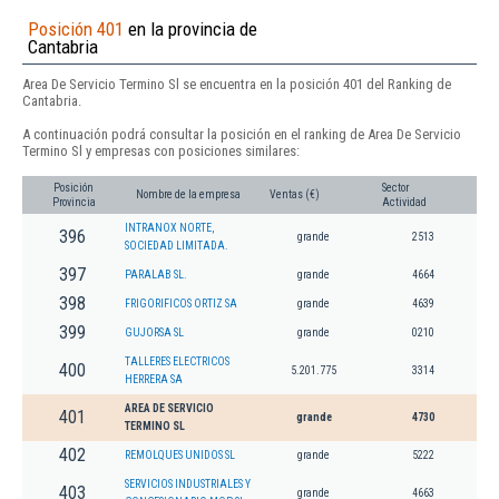
Posición 401
en la provincia de
Cantabria
Area De Servicio Termino Sl se encuentra en la posición 401 del Ranking de
Cantabria.
A continuación podrá consultar la posición en el ranking de Area De Servicio
Termino Sl y empresas con posiciones similares:
Posición
Sector
Nombre de la empresa
Ventas (€)
Provincia
Actividad
INTRANOX NORTE,
396
grande
2513
SOCIEDAD LIMITADA.
397
PARALAB SL.
grande
4664
398
FRIGORIFICOS ORTIZ SA
grande
4639
399
GUJORSA SL
grande
0210
TALLERES ELECTRICOS
400
5.201.775
3314
HERRERA SA
AREA DE SERVICIO
401
grande
4730
TERMINO SL
402
REMOLQUES UNIDOS SL
grande
5222
SERVICIOS INDUSTRIALES Y
403
grande
4663