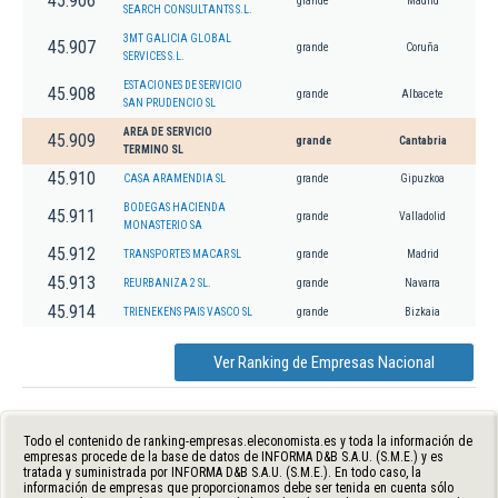
45.906
grande
Madrid
SEARCH CONSULTANTS S.L.
3MT GALICIA GLOBAL
45.907
grande
Coruña
SERVICES S.L.
ESTACIONES DE SERVICIO
45.908
grande
Albacete
SAN PRUDENCIO SL
AREA DE SERVICIO
45.909
grande
Cantabria
TERMINO SL
45.910
CASA ARAMENDIA SL
grande
Gipuzkoa
BODEGAS HACIENDA
45.911
grande
Valladolid
MONASTERIO SA
45.912
TRANSPORTES MACAR SL
grande
Madrid
45.913
REURBANIZA 2 SL.
grande
Navarra
45.914
TRIENEKENS PAIS VASCO SL
grande
Bizkaia
Ver Ranking de Empresas Nacional
Todo el contenido de ranking-empresas.eleconomista.es y toda la información de
empresas procede de la base de datos de INFORMA D&B S.A.U. (S.M.E.) y es
tratada y suministrada por INFORMA D&B S.A.U. (S.M.E.). En todo caso, la
información de empresas que proporcionamos debe ser tenida en cuenta sólo