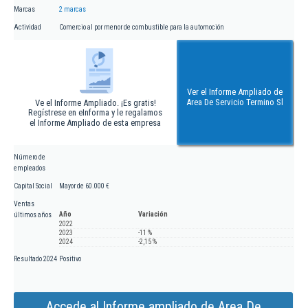
Marcas
2 marcas
Actividad
Comercio al por menor de combustible para la automoción
Ver el Informe Ampliado de
Area De Servicio Termino Sl
Ve el Informe Ampliado. ¡Es gratis!
Regístrese en eInforma y le regalamos
el Informe Ampliado de esta empresa
Número de
empleados
Capital Social
Mayor de 60.000 €
Ventas
Año
Variación
últimos años
2022
2023
-11 %
2024
-2,15 %
Resultado 2024
Positivo
Accede al Informe ampliado de Area De