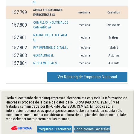
SL
ARENA APLICACIONES
157.799
mediana
Castellon
ENERGETICAS SL
COMPLEJO INDUSTRIAL DE
157.800
mediana
Pontevedra
CAMPAÑO SA
MARINI HOSTEL. MALAGA
157.801
mediana
Málaga
SL.
157.802
PYP IMPRESION DIGITAL SL
mediana
Madrid
157.803
GERISALINAS SL.
mediana
Asturias
157.804
MIDOX MEDICAL SL.
mediana
Alicante
Ver Ranking de Empresas Nacional
Todo el contenido de ranking-empresas.eleconomista.es y toda la información de
empresas procede de la base de datos de INFORMA D&B S.A.U. (S.M.E.) y es
tratada y suministrada por INFORMA D&B S.A.U. (S.M.E.). En todo caso, la
información de empresas que proporcionamos debe ser tenida en cuenta sólo
como un elemento más a considerar a la hora de adoptar decisiones comerciales
y no debe por tanto determinar las mismas.
Preguntas Frecuentes
Condiciones Generales