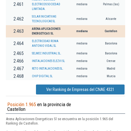
2.461
ELECTRICOS SOCIEDAD
mediana
Palmas (las)
LIMITADA.
SOLAR INICIATIVAS
2.462
mediana
Alicante
TECNOLOGICAS SL
ARENA APLICACIONES
2.463
mediana
Castellon
ENERGETICAS SL
ELECTRICIDAD ROMA
2.464
mediana
Barcelona
ANTONIO VIDAL SL
2.465
SELMEC INDUSTRIAL SL.
mediana
Barcelona
2.466
INSTALACIONES ELEZVI SL
mediana
Orense
2.467
RETO INSTALACIONES SL.
mediana
Madrid
2.468
CHIP DIGITAL SL
mediana
Murcia
Ver Ranking de Empresas del CNAE 4321
Posición 1.965
en la provincia de
Castellon
Arena Aplicaciones Energeticas Sl se encuentra en la posición 1.965 del
Ranking de Castellon.