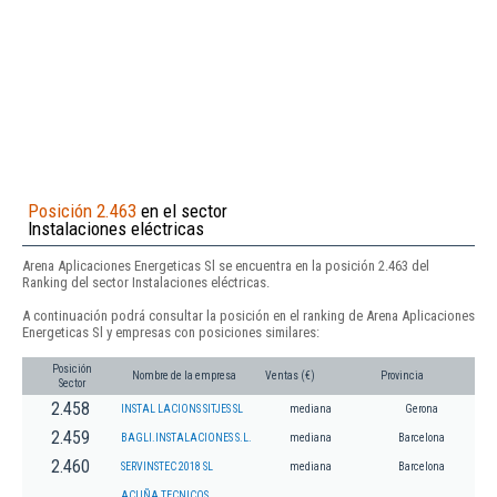
Posición 2.463
en el sector
Instalaciones eléctricas
Arena Aplicaciones Energeticas Sl se encuentra en la posición 2.463 del
Ranking del sector Instalaciones eléctricas.
A continuación podrá consultar la posición en el ranking de Arena Aplicaciones
Energeticas Sl y empresas con posiciones similares:
Posición
Nombre de la empresa
Ventas (€)
Provincia
Sector
2.458
INSTAL LACIONS SITJES SL
mediana
Gerona
2.459
BAGLI.INSTALACIONES S.L.
mediana
Barcelona
2.460
SERVINSTEC 2018 SL
mediana
Barcelona
ACUÑA TECNICOS