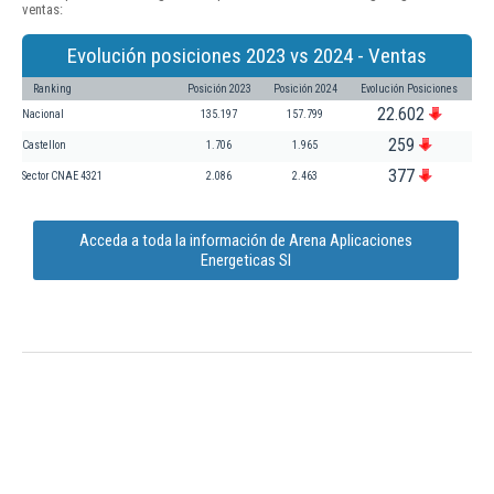
ventas:
Evolución posiciones 2023 vs 2024 - Ventas
Ranking
Posición 2023
Posición 2024
Evolución Posiciones
22.602
Nacional
135.197
157.799
259
Castellon
1.706
1.965
377
Sector CNAE 4321
2.086
2.463
Acceda a toda la información de Arena Aplicaciones
Energeticas Sl