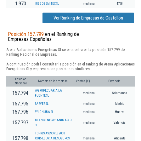
1.970
RIEGOS EMITEC SL
mediana
4778
Ver Ranking de Empresas de Castellon
Posición 157.799
en el Ranking de
Empresas Españolas
Arena Aplicaciones Energeticas Sl se encuentra en la posición 157.799 del
Ranking Nacional de Empresas.
A continuación podrá consultar la posición en el ranking de Arena Aplicaciones
Energeticas Sl y empresas con posiciones similares:
Posición
Nombre de la empresa
Ventas (€)
Provincia
Nacional
AGROPECUARIA LA
157.794
mediana
Salamanca
FUENTE SL
157.795
SARVER SL
mediana
Madrid
157.796
SYLONUBA SL
mediana
Huelva
BLANC I NEGRE ANIMACIO
157.797
mediana
Valencia
SL.
TORRES ASESORES 2000
157.798
CORREDURIA DE SEGUROS
mediana
Alicante