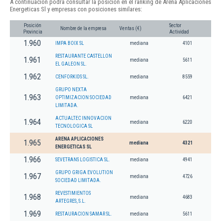
A continuación podrá consultar la posición en el ranking de Arena Aplicaciones
Energeticas Sl y empresas con posiciones similares:
Posición
Sector
Nombre de la empresa
Ventas (€)
Provincia
Actividad
1.960
IMPA BOIX SL
mediana
4101
RESTAURANTE CASTELLON
1.961
mediana
5611
EL GALEON SL.
1.962
CENFORKIDS SL.
mediana
8559
GRUPO NEXTA
1.963
OPTIMIZACION SOCIEDAD
mediana
6421
LIMITADA.
ACTUALTEC INNOVACION
1.964
mediana
6220
TECNOLOGICA SL
ARENA APLICACIONES
1.965
mediana
4321
ENERGETICAS SL
1.966
SEVETRANS LOGISTICA SL.
mediana
4941
GRUPO GRIGA EVOLUTION
1.967
mediana
4726
SOCIEDAD LIMITADA.
REVESTIMIENTOS
1.968
mediana
4683
ARTEGRES, S.L.
1.969
RESTAURACION SAMAR SL.
mediana
5611