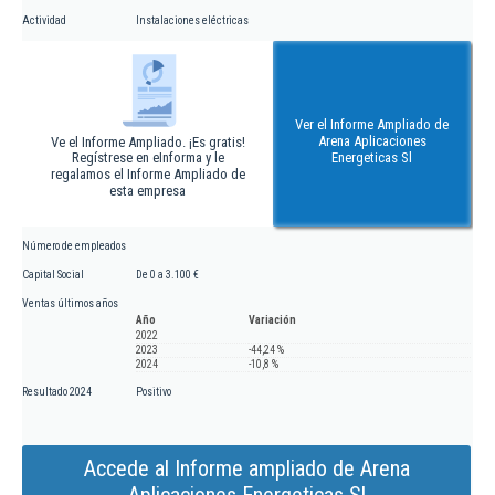
Actividad
Instalaciones eléctricas
Ver el Informe Ampliado de
Arena Aplicaciones
Ve el Informe Ampliado. ¡Es gratis!
Regístrese en eInforma y le
Energeticas Sl
regalamos el Informe Ampliado de
esta empresa
Número de empleados
Capital Social
De 0 a 3.100 €
Ventas últimos años
Año
Variación
2022
2023
-44,24 %
2024
-10,8 %
Resultado 2024
Positivo
Accede al Informe ampliado de Arena