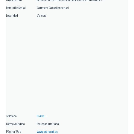
Objeto Social
Realización de instalaciones eléctricas industriales.
Domicilio Social
Carretera Castellon-teruel
Localidad
L'alcora
Teléfono
96436...
Forma Jurídica
Sociedad limitada
Página Web
www.arena-at.es